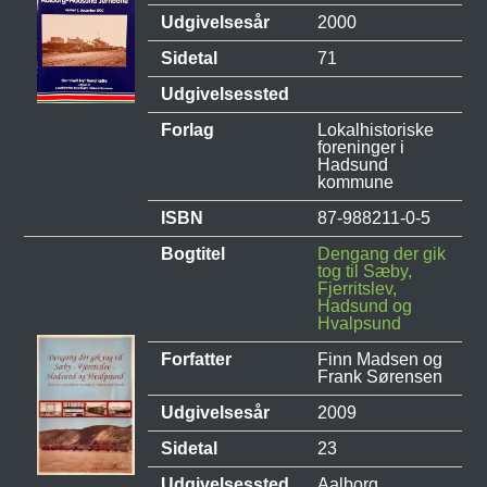
Udgivelsesår
2000
Sidetal
71
Udgivelsessted
Forlag
Lokalhistoriske
foreninger i
Hadsund
kommune
ISBN
87-988211-0-5
Bogtitel
Dengang der gik
tog til Sæby,
Fjerritslev,
Hadsund og
Hvalpsund
Forfatter
Finn Madsen og
Frank Sørensen
Udgivelsesår
2009
Sidetal
23
Udgivelsessted
Aalborg