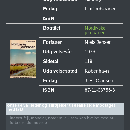
Forlag
Limfjordsbanen
ISBN
Bogtitel
Nordjyske
jernbaner
Forfatter
Niels Jensen
Udgivelsesår
1976
Sidetal
119
Udgivelsessted
København
Forlag
J. Fr. Clausen
ISBN
87-11-03756-3
Rettelser, Billeder og Tilføjelser til denne side modtages
med tak!