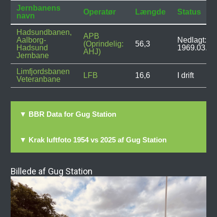
Jernbanens
Operatør
Længde
Status
navn
Hadsundbanen,
APB
Aalborg-
Nedlagt:
(Oprindelig:
56,3
Hadsund
1969.03.31
AHJ)
Jernbane
Limfjordsbanen
LFB
16,6
I drift
Veteranbane
▼ BBR Data for Gug Station
▼ Krak luftfoto 1954 vs 2025 af Gug Station
Billede af Gug Station