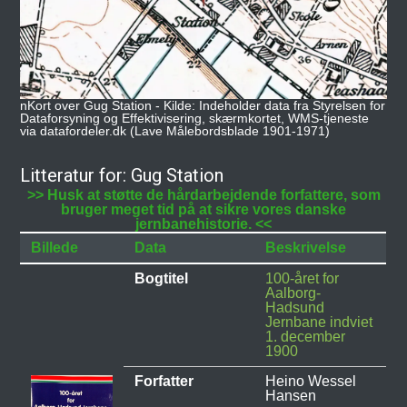
nKort over Gug Station - Kilde: Indeholder data fra Styrelsen for
Dataforsyning og Effektivisering, skærmkortet, WMS-tjeneste
via datafordeler.dk (Lave Målebordsblade 1901-1971)
Litteratur for: Gug Station
>> Husk at støtte de hårdarbejdende forfattere, som
bruger meget tid på at sikre vores danske
jernbanehistorie. <<
Billede
Data
Beskrivelse
Bogtitel
100-året for
Aalborg-
Hadsund
Jernbane indviet
1. december
1900
Forfatter
Heino Wessel
Hansen