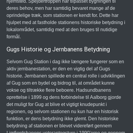
hjemsted. Spejdertroppen har tilpasset bygningen til
deres behov, men har samtidig bevaret mange af de
oprindelige træk, som stationen er kendt for. Dette har
hjulpet med at fastholde stationens historiske betydning i
lokalområdet, samtidig med at den bruges til nutidige
formål.
Gugs Historie og Jernbanens Betydning
Selvom Gug Station i dag ikke længere fungerer som en
aktiv jernbanestation, er den en vigtig del af Gugs
historie. Jernbanen spillede en central rolle i udviklingen
af Gug som en bydel og bidrog til, at området kunne
vokse og tiltrække flere beboere. Hadsundbanens
oprettelse i 1899 og dens forbindelse til Aalborg gjorde
det muligt for Gug at blive et vigtigt knudepunkt i
regionen, og selvom stationen nu kun har en historisk
funktion, er dens betydning ikke glemt. Den historiske
betydning af stationen er blevet videreført gennem
Limfjordsbanens veterantogsture i 1990'erne og gennem