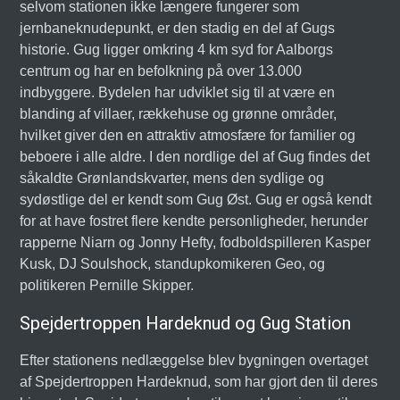
selvom stationen ikke længere fungerer som
jernbaneknudepunkt, er den stadig en del af Gugs
historie. Gug ligger omkring 4 km syd for Aalborgs
centrum og har en befolkning på over 13.000
indbyggere. Bydelen har udviklet sig til at være en
blanding af villaer, rækkehuse og grønne områder,
hvilket giver den en attraktiv atmosfære for familier og
beboere i alle aldre. I den nordlige del af Gug findes det
såkaldte Grønlandskvarter, mens den sydlige og
sydøstlige del er kendt som Gug Øst. Gug er også kendt
for at have fostret flere kendte personligheder, herunder
rapperne Niarn og Jonny Hefty, fodboldspilleren Kasper
Kusk, DJ Soulshock, standupkomikeren Geo, og
politikeren Pernille Skipper.
Spejdertroppen Hardeknud og Gug Station
Efter stationens nedlæggelse blev bygningen overtaget
af Spejdertroppen Hardeknud, som har gjort den til deres