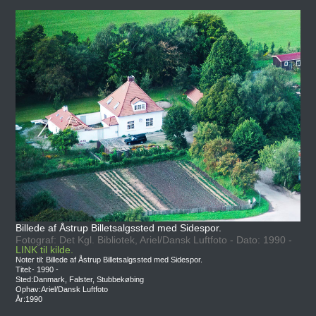
Billede af Åstrup Billetsalgssted med Sidespor.
Fotograf: Det Kgl. Bibliotek, Ariel/Dansk Luftfoto - Dato: 1990 -
LINK til kilde.
Noter til: Billede af Åstrup Billetsalgssted med Sidespor.
Titel:- 1990 -
Sted:Danmark, Falster, Stubbekøbing
Ophav:Ariel/Dansk Luftfoto
År:1990