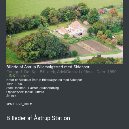
Billede af Åstrup Billetsalgssted med Sidespor.
Fotograf: Det Kgl. Bibliotek, Ariel/Dansk Luftfoto - Dato: 1990 -
LINK til kilde.
Noter til: Billede af Åstrup Billetsalgssted med Sidespor.
Titel:- 1990 -
Sted:Danmark, Falster, Stubbekøbing
Ophav:Ariel/Dansk Luftfoto
År:1990
Id:A901723_010.tif
Billeder af Åstrup Station