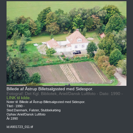
Billede af Åstrup Billetsalgssted med Sidespor.
Fotograf: Det Kgl. Bibliotek, Ariel/Dansk Luftfoto - Dato: 1990 -
LINK til kilde.
Noter til: Billede af Åstrup Billetsalgssted med Sidespor.
Titel:- 1990 -
Sted:Danmark, Falster, Stubbekøbing
Ophav:Ariel/Dansk Luftfoto
År:1990
Id:A901723_011.tif