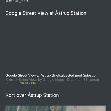
Id:A901733_017.tif
Google Street View af Åstrup Station
Google Street View af Åstrup Billetsalgssted med Sidespor.
Kilde: © Street View, by Google Maps - Dato: den 31. januar
2022 -
LINK til kilde.
Kort over Åstrup Station