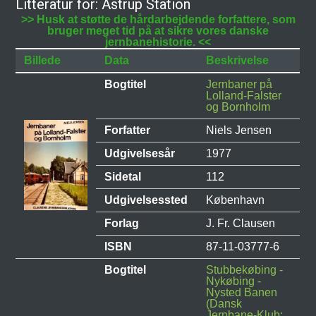
Litteratur for: Åstrup Station
>> Husk at støtte de hårdarbejdende forfattere, som
bruger meget tid på at sikre vores danske
jernbanehistorie. <<
Billede
Data
Beskrivelse
Bogtitel
Jernbaner på
Lolland-Falster
og Bornholm
Forfatter
Niels Jensen
Udgivelsesår
1977
Sidetal
112
Udgivelsessted
København
Forlag
J. Fr. Clausen
ISBN
87-11-03777-6
Bogtitel
Stubbekøbing -
Nykøbing -
Nysted Banen
(Dansk
Jernbane-Klub: