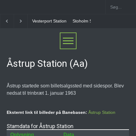
sterport Station
Stoholm Station
Klampenborgbane Station
Hel
Åstrup Station (Aa)
Åstrup startede som billetsalgssted med sidespor. Blev
nedsat til trinbræt 1. januar 1963
Eksternt link til billeder på Banebasen:
Åstrup Station
Stamdata for Åstrup Station
Oplysning
Data