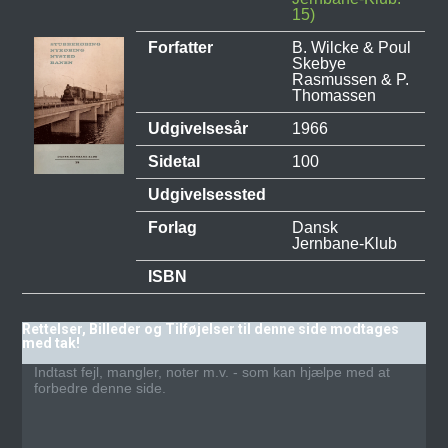
15)
Forfatter
B. Wilcke & Poul
Skebye
Rasmussen & P.
Thomassen
Udgivelsesår
1966
Sidetal
100
Udgivelsessted
Forlag
Dansk
Jernbane-Klub
ISBN
Rettelser, Billeder og Tilføjelser til denne side modtages
med tak!