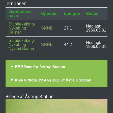
jernbaner
Jernbanens
Operatør
Længde
Status
navn
Stubbekøbing-
Nedlagt:
Nykøbing
SNNB
27,1
1966.03.31
Falster
Stubbekøbing-
Nedlagt:
Nykøbing-
SNNB
44,2
1966.03.31
Nysted Banen
▼ BBR Data for Åstrup Station
▼ Krak luftfoto 1954 vs 2025 af Åstrup Station
Billede af Åstrup Station