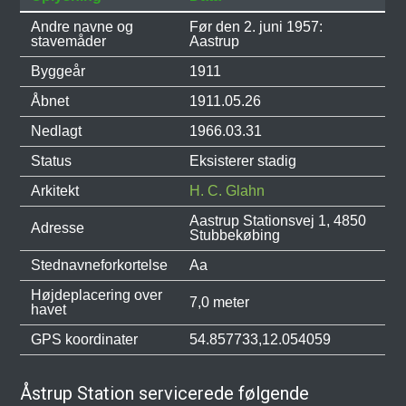
Andre navne og
Før den 2. juni 1957:
stavemåder
Aastrup
Byggeår
1911
Åbnet
1911.05.26
Nedlagt
1966.03.31
Status
Eksisterer stadig
Arkitekt
H. C. Glahn
Aastrup Stationsvej 1, 4850
Adresse
Stubbekøbing
Stednavneforkortelse
Aa
Højdeplacering over
7,0 meter
havet
GPS koordinater
54.857733,12.054059
Åstrup Station servicerede følgende