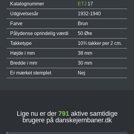
Katalognummer
ETJ
17
Udgivelsesår
1932-1940
Farve
Brun
Pålydense oprindelig værdi
50 Øre
Takketype
10¾ takker per 2 cm.
Højde i mm
38 mm
Bredde i mm
30 mm
Er mærket stemplet
Nej
Lige nu er der
791
aktive samtidige
brugere på danskejernbaner.dk