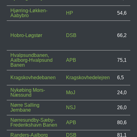
Hjørring-Løkken-
HP
54,6
Aabybro
Hobro-Løgstør
DSB
66,2
Hvalpsundbanen,
Aalborg-Hvalpsund
APB
75,1
Banen
Kragskovhedebanen
Kragskovhedelejren
6,5
Nykøbing Mors-
MoJ
24,0
Næssund
Nørre Salling
NSJ
26,0
Jernbane
Nørresundby-Sæby-
APB
80,6
Frederikshavn Banen
Randers-Aalborg
DSB
81,1