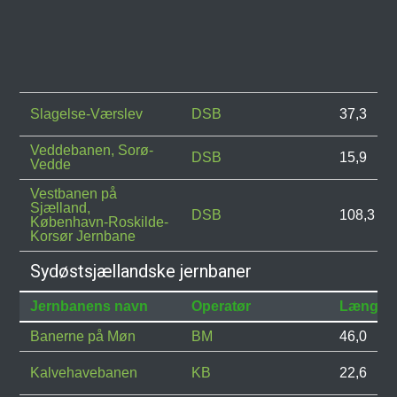
Slagelse-Værslev
DSB
37,3
Veddebanen, Sorø-
DSB
15,9
Vedde
Vestbanen på
Sjælland,
DSB
108,3
København-Roskilde-
Korsør Jernbane
Sydøstsjællandske jernbaner
Jernbanens navn
Operatør
Længde
Banerne på Møn
BM
46,0
Kalvehavebanen
KB
22,6