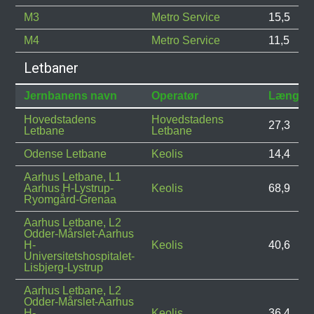
M3
Metro Service
15,5
M4
Metro Service
11,5
Letbaner
Jernbanens navn
Operatør
Længde
Hovedstadens
Hovedstadens
27,3
Letbane
Letbane
Odense Letbane
Keolis
14,4
Aarhus Letbane, L1
Aarhus H-Lystrup-
Keolis
68,9
Ryomgård-Grenaa
Aarhus Letbane, L2
Odder-Mårslet-Aarhus
H-
Keolis
40,6
Universitetshospitalet-
Lisbjerg-Lystrup
Aarhus Letbane, L2
Odder-Mårslet-Aarhus
H-
Keolis
36,4