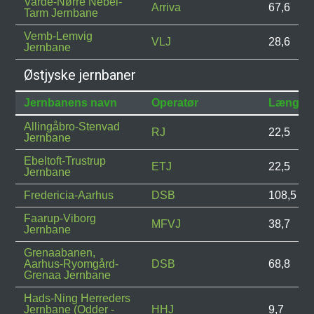
Varde-Nørre Nebel-
Arriva
67,6
Tarm Jernbane
Vemb-Lemvig
VLJ
28,6
Jernbane
Østjyske jernbaner
Jernbanens navn
Operatør
Længde
Allingåbro-Stenvad
RJ
22,5
Jernbane
Ebeltoft-Trustrup
ETJ
22,5
Jernbane
Fredericia-Aarhus
DSB
108,5
Faarup-Viborg
MFVJ
38,7
Jernbane
Grenaabanen,
Aarhus-Ryomgård-
DSB
68,8
Grenaa Jernbane
Hads-Ning Herreders
Jernbane (Odder -
HHJ
9,7