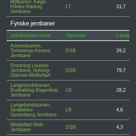
Østbanen, Køge-
Hårlev-Rødvig
LT
31,7
Jernbane
Fynske jernbaner
Jernbanens navn
Operatør
Længde
Assensbanen,
Tommerup-Assens
DSB
29,2
Jernbane
Dronning Louises
Jernbane, Nyborg-
DSB
79,7
Odense-Middelfart
Langelandsbanen,
Rudkøbing-Bagenkop
LB
28,2
Jernbane
Langelandsbanen,
Skrøbelev-
LB
4,6
Spodsbjerg Jernbane
Middelfart-Strib
DSB
4,3
Jernbane