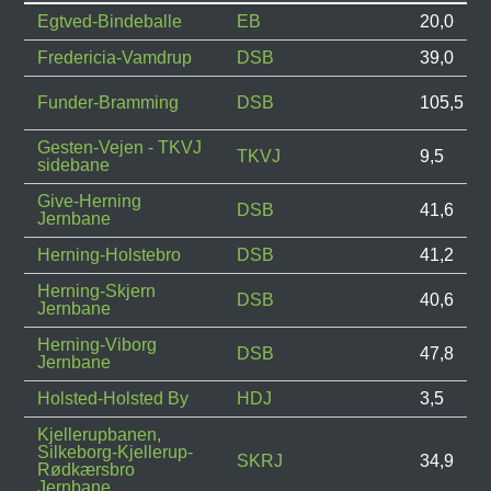
Egtved-Bindeballe
EB
20,0
Fredericia-Vamdrup
DSB
39,0
Funder-Bramming
DSB
105,5
Gesten-Vejen - TKVJ
TKVJ
9,5
sidebane
Give-Herning
DSB
41,6
Jernbane
Herning-Holstebro
DSB
41,2
Herning-Skjern
DSB
40,6
Jernbane
Herning-Viborg
DSB
47,8
Jernbane
Holsted-Holsted By
HDJ
3,5
Kjellerupbanen,
Silkeborg-Kjellerup-
SKRJ
34,9
Rødkærsbro
Jernbane