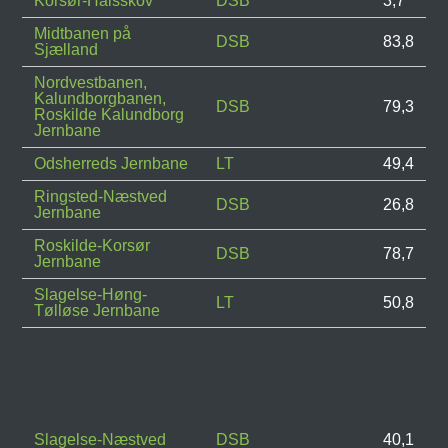
Korsør-Halsskov
DSB
3,7
Midtbanen på
DSB
83,8
Sjælland
Nordvestbanen,
Kalundborgbanen,
DSB
79,3
Roskilde Kalundborg
Jernbane
Odsherreds Jernbane
LT
49,4
Ringsted-Næstved
DSB
26,8
Jernbane
Roskilde-Korsør
DSB
78,7
Jernbane
Slagelse-Høng-
LT
50,8
Tølløse Jernbane
Slagelse-Næstved
DSB
40,1