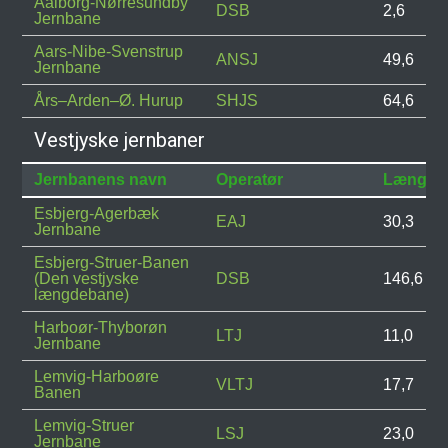
Aalborg-Nørresundby
DSB
2,6
Jernbane
Aars-Nibe-Svenstrup
ANSJ
49,6
Jernbane
Års–Arden–Ø. Hurup
SHJS
64,6
Vestjyske jernbaner
Jernbanens navn
Operatør
Længde
Esbjerg-Agerbæk
EAJ
30,3
Jernbane
Esbjerg-Struer-Banen
(Den vestjyske
DSB
146,6
længdebane)
Harboør-Thyborøn
LTJ
11,0
Jernbane
Lemvig-Harboøre
VLTJ
17,7
Banen
Lemvig-Struer
LSJ
23,0
Jernbane