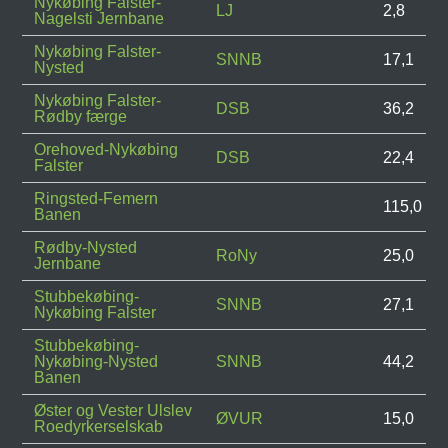
Nykøbing Falster-
LJ
2,8
Nagelsti Jernbane
Nykøbing Falster-
SNNB
17,1
Nysted
Nykøbing Falster-
DSB
36,2
Rødby færge
Orehoved-Nykøbing
DSB
22,4
Falster
Ringsted-Femern
115,0
Banen
Rødby-Nysted
RoNy
25,0
Jernbane
Stubbekøbing-
SNNB
27,1
Nykøbing Falster
Stubbekøbing-
Nykøbing-Nysted
SNNB
44,2
Banen
Øster og Vester Ulslev
ØVUR
15,0
Roedyrkerselskab