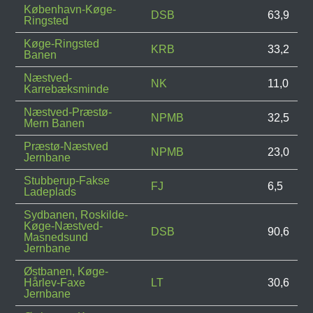
København-Køge-
DSB
63,9
Ringsted
Køge-Ringsted
KRB
33,2
Banen
Næstved-
NK
11,0
Karrebæksminde
Næstved-Præstø-
NPMB
32,5
Mern Banen
Præstø-Næstved
NPMB
23,0
Jernbane
Stubberup-Fakse
FJ
6,5
Ladeplads
Sydbanen, Roskilde-
Køge-Næstved-
DSB
90,6
Masnedsund
Jernbane
Østbanen, Køge-
Hårlev-Faxe
LT
30,6
Jernbane