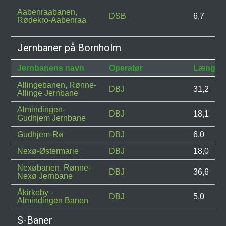
Aabenraabanen,
DSB
6,7
Rødekro-Aabenraa
Jernbaner på Bornholm
Jernbanens navn
Operatør
Længde
Allingebanen, Rønne-
DBJ
31,2
Allinge Jernbane
Almindingen-
DBJ
18,1
Gudhjem Jernbane
Gudhjem-Rø
DBJ
6,0
Nexø-Østermarie
DBJ
18,0
Nexøbanen, Rønne-
DBJ
36,6
Nexø Jernbane
Åkirkeby -
DBJ
5,0
Almindingen Banen
S-Baner