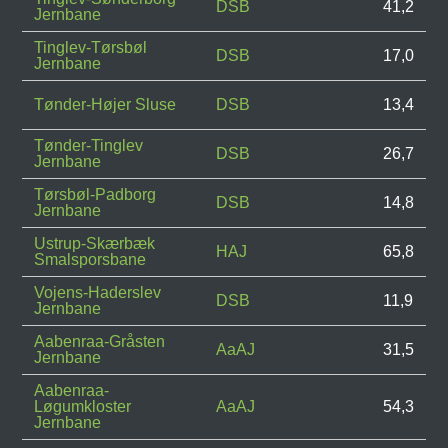
DSB
41,2
Jernbane
Tinglev-Tørsbøl
DSB
17,0
Jernbane
Tønder-Højer Sluse
DSB
13,4
Tønder-Tinglev
DSB
26,7
Jernbane
Tørsbøl-Padborg
DSB
14,8
Jernbane
Ustrup-Skærbæk
HAJ
65,8
Smalsporsbane
Vojens-Haderslev
DSB
11,9
Jernbane
Aabenraa-Gråsten
AaAJ
31,5
Jernbane
Aabenraa-
Løgumkloster
AaAJ
54,3
Jernbane