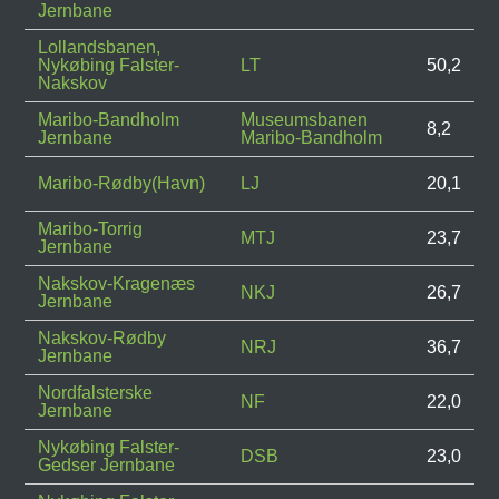
Jernbane
Lollandsbanen,
Nykøbing Falster-
LT
50,2
Nakskov
Maribo-Bandholm
Museumsbanen
8,2
Jernbane
Maribo-Bandholm
Maribo-Rødby(Havn)
LJ
20,1
Maribo-Torrig
MTJ
23,7
Jernbane
Nakskov-Kragenæs
NKJ
26,7
Jernbane
Nakskov-Rødby
NRJ
36,7
Jernbane
Nordfalsterske
NF
22,0
Jernbane
Nykøbing Falster-
DSB
23,0
Gedser Jernbane