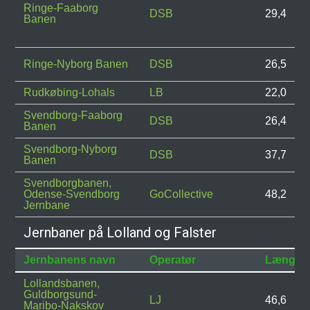
Ringe-Faaborg
DSB
29,4
Banen
Ringe-Nyborg Banen
DSB
26,5
Rudkøbing-Lohals
LB
22,0
Svendborg-Faaborg
DSB
26,4
Banen
Svendborg-Nyborg
DSB
37,7
Banen
Svendborgbanen,
Odense-Svendborg
GoCollective
48,2
Jernbane
Jernbaner på Lolland og Falster
Jernbanens navn
Operatør
Længde
Lollandsbanen,
Guldborgsund-
LJ
46,6
Maribo-Nakskov