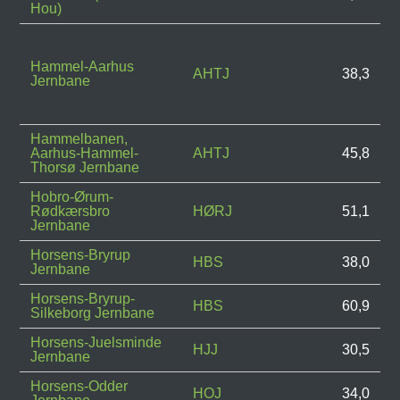
Hou)
Hammel-Aarhus
AHTJ
38,3
Jernbane
Hammelbanen,
Aarhus-Hammel-
AHTJ
45,8
Thorsø Jernbane
Hobro-Ørum-
Rødkærsbro
HØRJ
51,1
Jernbane
Horsens-Bryrup
HBS
38,0
Jernbane
Horsens-Bryrup-
HBS
60,9
Silkeborg Jernbane
Horsens-Juelsminde
HJJ
30,5
Jernbane
Horsens-Odder
HOJ
34,0