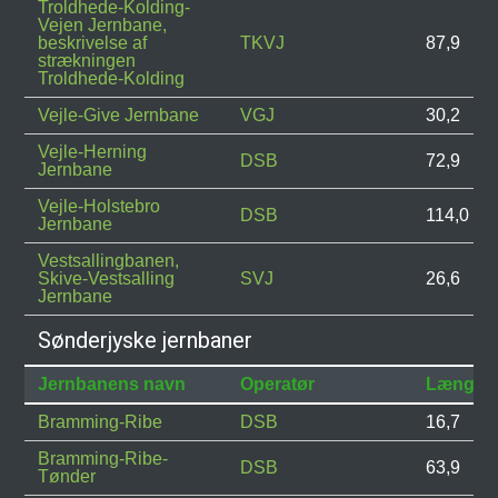
Troldhede-Kolding-
Vejen Jernbane,
beskrivelse af
TKVJ
87,9
strækningen
Troldhede-Kolding
Vejle-Give Jernbane
VGJ
30,2
Vejle-Herning
DSB
72,9
Jernbane
Vejle-Holstebro
DSB
114,0
Jernbane
Vestsallingbanen,
Skive-Vestsalling
SVJ
26,6
Jernbane
Sønderjyske jernbaner
Jernbanens navn
Operatør
Længde
Bramming-Ribe
DSB
16,7
Bramming-Ribe-
DSB
63,9
Tønder