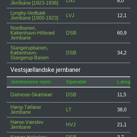
LNJ
8,0
Jernbane [1923-1936]
Lyngby-Vedbæk
LVJ
12,1
Jernbane [1900-1923]
Nordbanen,
København-Hillerød
DSB
60,9
Jernbane
Slangerupbanen,
København-
DSB
34,2
Slangerup Banen
Vestsjællandske jernbaner
Jernbanens navn
Operatør
Længde
Dalmose-Skælskør
DSB
11,5
Høng-Tølløse
LT
38,0
Jernbane
Hørve-Værslev
HVJ
21,1
Jernbane