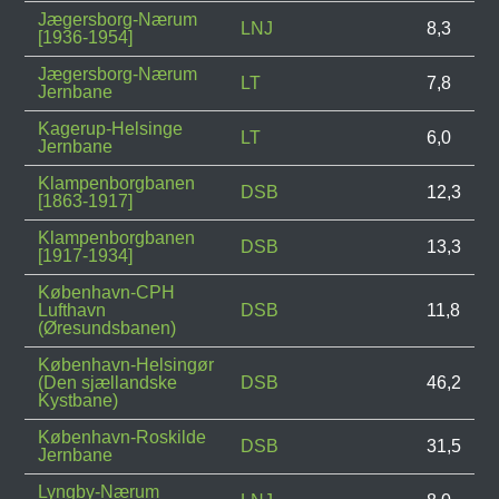
Jægersborg-Nærum
LNJ
8,3
[1936-1954]
Jægersborg-Nærum
LT
7,8
Jernbane
Kagerup-Helsinge
LT
6,0
Jernbane
Klampenborgbanen
DSB
12,3
[1863-1917]
Klampenborgbanen
DSB
13,3
[1917-1934]
København-CPH
Lufthavn
DSB
11,8
(Øresundsbanen)
København-Helsingør
(Den sjællandske
DSB
46,2
Kystbane)
København-Roskilde
DSB
31,5
Jernbane
Lyngby-Nærum