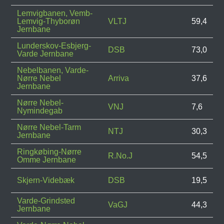
Lemvigbanen, Vemb-
Lemvig-Thyborøn
VLTJ
59,4
Jernbane
Lunderskov-Esbjerg-
DSB
73,0
Varde Jernbane
Nebelbanen, Varde-
Nørre Nebel
Arriva
37,6
Jernbane
Nørre Nebel-
VNJ
7,6
Nymindegab
Nørre Nebel-Tarm
NTJ
30,3
Jernbane
Ringkøbing-Nørre
R.No.J
54,5
Omme Jernbane
Skjern-Videbæk
DSB
19,5
Varde-Grindsted
VaGJ
44,3
Jernbane