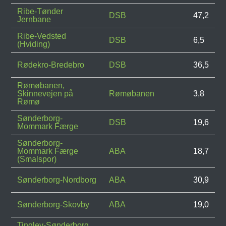
Ribe-Tønder
DSB
47,2
Jernbane
Ribe-Vedsted
DSB
6,5
(Hviding)
Rødekro-Bredebro
DSB
36,5
Rømøbanen,
Skinnevejen på
Rømøbanen
3,8
Rømø
Sønderborg-
DSB
19,6
Mommark Færge
Sønderborg-
Mommark Færge
ABA
18,7
(Smalspor)
Sønderborg-Nordborg
ABA
30,9
Sønderborg-Skovby
ABA
19,0
Tinglev-Sønderborg