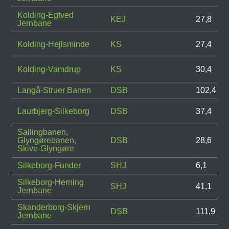
Kolding-Egtved
KEJ
27,8
Jernbane
Kolding-Hejlsminde
KS
27,4
Kolding-Vamdrup
KS
30,4
Langå-Struer Banen
DSB
102,4
Laurbjerg-Silkeborg
DSB
37,4
Sallingbanen,
Glyngørebanen,
DSB
28,6
Skive-Glyngøre
Silkeborg-Funder
SHJ
6,1
Silkeborg-Herning
SHJ
41,1
Jernbane
Skanderborg-Skjern
DSB
111,9
Jernbane