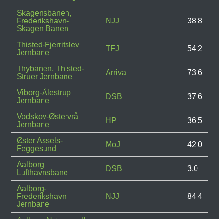
Skagensbanen,
Frederikshavn-
NJJ
38,8
Skagen Banen
Thisted-Fjerritslev
TFJ
54,2
Jernbane
Thybanen, Thisted-
Arriva
73,6
Struer Jernbane
Viborg-Ålestrup
DSB
37,6
Jernbane
Vodskov-Østervrå
HP
36,5
Jernbane
Øster Assels-
MoJ
42,0
Feggesund
Aalborg
DSB
3,0
Lufthavnsbane
Aalborg-
Frederikshavn
NJJ
84,4
Jernbane