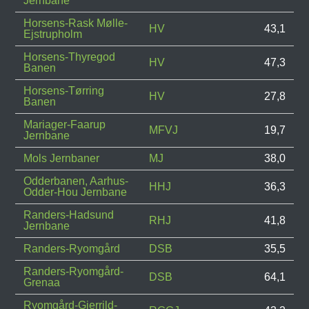
Jernbane
Horsens-Rask Mølle-
HV
43,1
Ejstrupholm
Horsens-Thyregod
HV
47,3
Banen
Horsens-Tørring
HV
27,8
Banen
Mariager-Faarup
MFVJ
19,7
Jernbane
Mols Jernbaner
MJ
38,0
Odderbanen, Aarhus-
HHJ
36,3
Odder-Hou Jernbane
Randers-Hadsund
RHJ
41,8
Jernbane
Randers-Ryomgård
DSB
35,5
Randers-Ryomgård-
DSB
64,1
Grenaa
Ryomgård-Gjerrild-