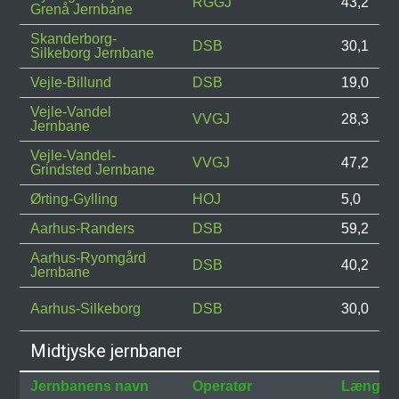
RGGJ
43,2
Grenå Jernbane
Skanderborg-
DSB
30,1
Silkeborg Jernbane
Vejle-Billund
DSB
19,0
Vejle-Vandel
VVGJ
28,3
Jernbane
Vejle-Vandel-
VVGJ
47,2
Grindsted Jernbane
Ørting-Gylling
HOJ
5,0
Aarhus-Randers
DSB
59,2
Aarhus-Ryomgård
DSB
40,2
Jernbane
Aarhus-Silkeborg
DSB
30,0
Midtjyske jernbaner
Jernbanens navn
Operatør
Længde