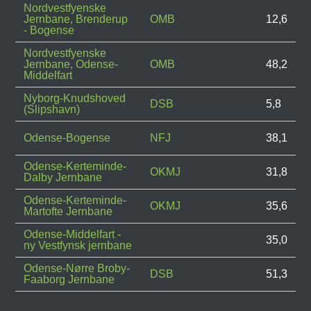
Nordvestfyenske
Jernbane, Brenderup
OMB
12,6
- Bogense
Nordvestfyenske
Jernbane, Odense-
OMB
48,2
Middelfart
Nyborg-Knudshoved
DSB
5,8
(Slipshavn)
Odense-Bogense
NFJ
38,1
Odense-Kerteminde-
OKMJ
31,8
Dalby Jernbane
Odense-Kerteminde-
OKMJ
35,6
Martofte Jernbane
Odense-Middelfart -
35,0
ny Vestfynsk jernbane
Odense-Nørre Broby-
DSB
51,3
Faaborg Jernbane