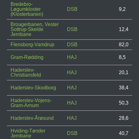
Bredebro-
Løgumkloster
DSB
9,2
(Klosterbanen)
Broagerbanen, Vester
Sottrup-Skelde
DSB
12,4
Jernbane
Flensborg-Vamdrup
DSB
82,0
Gram-Rødding
HAJ
8,5
Haderslev-
HAJ
20,1
Christiansfeld
Haderslev-Skodborg
HAJ
38,4
Haderslev-Vojens-
HAJ
50,3
Gram-Arnum
Haderslev-Årøsund
HAJ
28,6
Hviding-Tønder
DSB
40,7
Jernbane