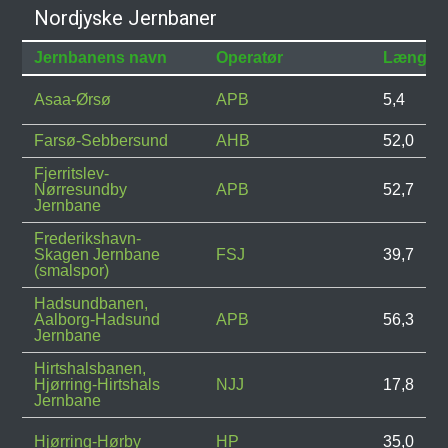
Nordjyske Jernbaner
Jernbanens navn
Operatør
Længde
Asaa-Ørsø
APB
5,4
Farsø-Sebbersund
AHB
52,0
Fjerritslev-
Nørresundby
APB
52,7
Jernbane
Frederikshavn-
Skagen Jernbane
FSJ
39,7
(smalspor)
Hadsundbanen,
Aalborg-Hadsund
APB
56,3
Jernbane
Hirtshalsbanen,
Hjørring-Hirtshals
NJJ
17,8
Jernbane
Hjørring-Hørby
HP
35,0