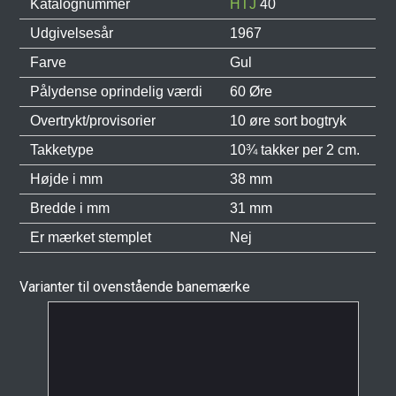
Katalognummer
HTJ
40
Udgivelsesår
1967
Farve
Gul
Pålydense oprindelig værdi
60 Øre
Overtrykt/provisorier
10 øre sort bogtryk
Takketype
10¾ takker per 2 cm.
Højde i mm
38 mm
Bredde i mm
31 mm
Er mærket stemplet
Nej
Varianter til ovenstående banemærke