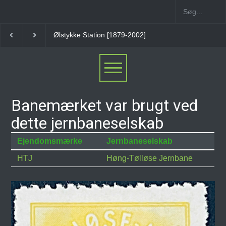
Ølstykke Station [1879-2002]
Stenløse Station
Ve
Banemærket var brugt ved
dette jernbaneselskab
Ejendomsmærke
Jernbaneselskab
HTJ
Høng-Tølløse Jernbane