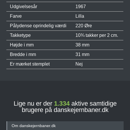
Udgivelsesår
1967
Farve
Lilla
Pålydense oprindelig værdi
220 Øre
Takketype
10¾ takker per 2 cm.
Højde i mm
38 mm
Bredde i mm
31 mm
Er mærket stemplet
Nej
Lige nu er der
1.334
aktive samtidige
brugere på danskejernbaner.dk
Om danskejernbaner.dk