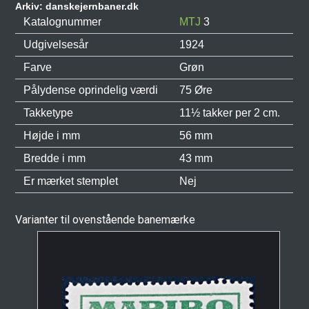
Arkiv: danskejernbaner.dk
Katalognummer
MTJ
3
Udgivelsesår
1924
Farve
Grøn
Pålydense oprindelig værdi
75 Øre
Takketype
11½ takker per 2 cm.
Højde i mm
56 mm
Bredde i mm
43 mm
Er mærket stemplet
Nej
Varianter til ovenstående banemærke