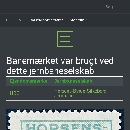
Vesterport Station
Stoholm Station
Klampenborgb
Banemærket var brugt ved
dette jernbaneselskab
Ejendomsmærke
Jernbaneselskab
Horsens-Byrup-Silkeborg
HBS
Jernbane