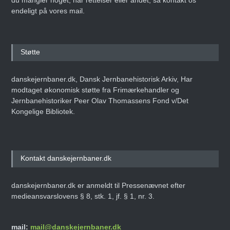
du mangler noget, har rettelser eller andet, så kontakt os
endeligt på vores mail.
Støtte
danskejernbaner.dk, Dansk Jernbanehistorisk Arkiv, Har
modtaget økonomisk støtte fra Frimærkehandler og
Jernbanehistoriker Peer Olav Thomassens Fond v/Det
Kongelige Bibliotek.
Kontakt danskejernbaner.dk
danskejernbaner.dk er anmeldt til Pressenævnet efter
medieansvarslovens § 8, stk. 1, jf. § 1, nr. 3.
mail:
mail@danskejernbaner.dk