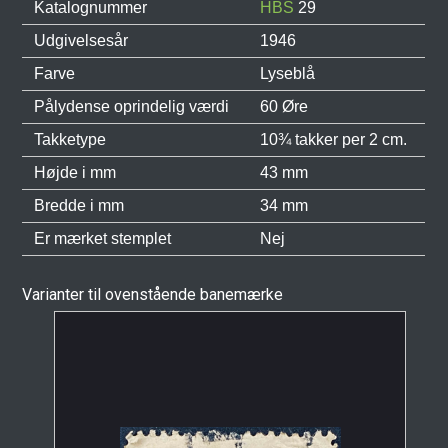
Katalognummer
HBS
29
Udgivelsesår
1946
Farve
Lyseblå
Pålydense oprindelig værdi
60 Øre
Takketype
10¾ takker per 2 cm.
Højde i mm
43 mm
Bredde i mm
34 mm
Er mærket stemplet
Nej
Varianter til ovenstående banemærke