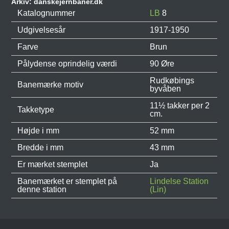
Arkiv: danskejernbaner.dk
Katalognummer
LB
8
Udgivelsesår
1917-1950
Farve
Brun
Pålydense oprindelig værdi
90 Øre
Rudkøbings
Banemærke motiv
byvåben
11½ takker per 2
Takketype
cm.
Højde i mm
52 mm
Bredde i mm
43 mm
Er mærket stemplet
Ja
Banemærket er stemplet på
Lindelse Station
denne station
(Lin)