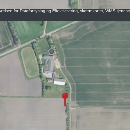
yrelsen for Dataforsyning og Effektivisering, skærmkortet, WMS-tjeneste