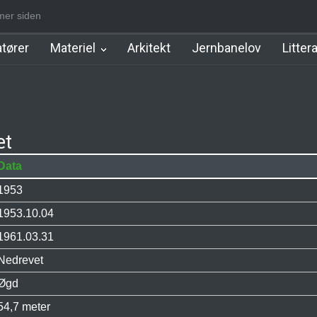
mer siden
m Station
Hillerød Lokal Station
Hillerød Station
København Syd 
tører
Materiel
Arkitekt
Jernbanelov
Litter
æt
Data
1953
1953.10.04
1961.03.31
Nedrevet
Øgd
54,7 meter