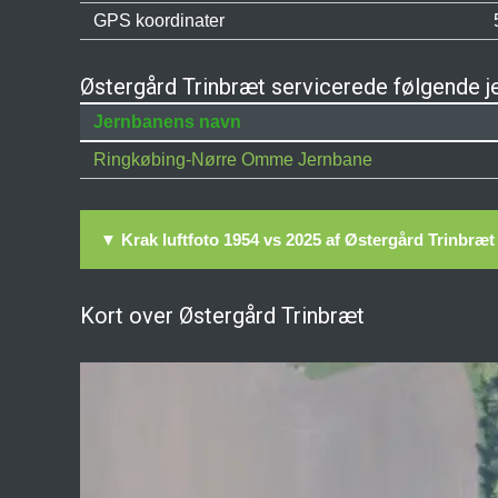
GPS koordinater
Østergård Trinbræt servicerede følgende j
Jernbanens navn
Ringkøbing-Nørre Omme Jernbane
▼ Krak luftfoto 1954 vs 2025 af Østergård Trinbræt
Kort over Østergård Trinbræt