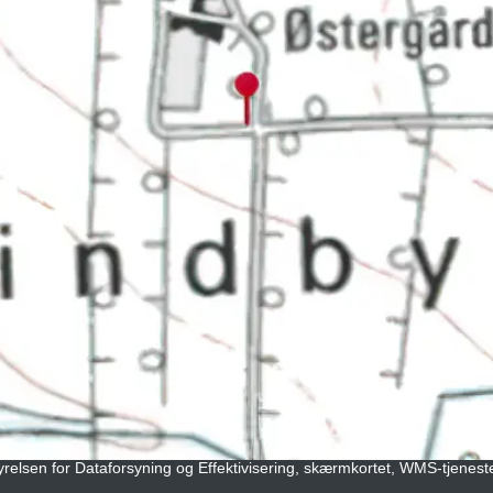
tyrelsen for Dataforsyning og Effektivisering, skærmkortet, WMS-tjenest