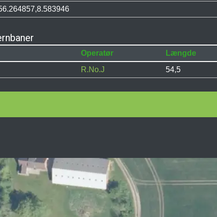
56.264857,8.583946
ernbaner
Operatør
Længde
R.No.J
54,5