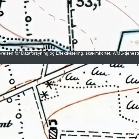
tyrelsen for Dataforsyning og Effektivisering, skærmkortet, WMS-tjenest