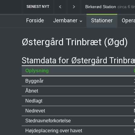
Allerød Station
circa 6 ti
Favrhol
SENEST NYT
Forside
Jernbaner
Stationer
Opera
Østergård Trinbræt (Øgd)
Stamdata for Østergård Trinbr
Oplysning
Byggeår
Åbnet
Nedlagt
Nedrevet
Stednavneforkortelse
Højdeplacering over havet