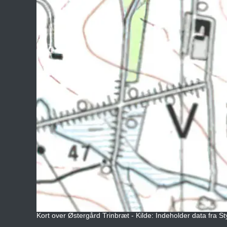
Kort over Østergård Trinbræt - Kilde: Indeholder data fra S