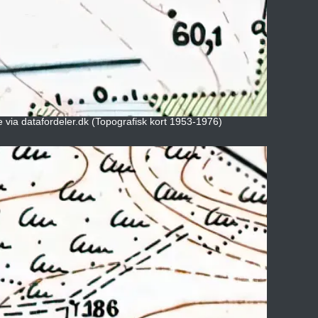
e via datafordeler.dk (Topografisk kort 1953-1976)