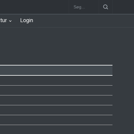
Station
Nørrebro B Station [1886-1930]
Nørrebro A Station [1886
atur
Login