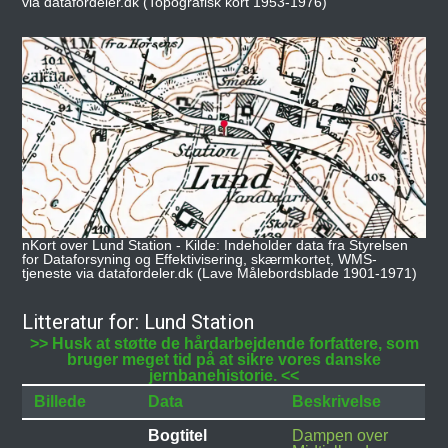
via datafordeler.dk (Topografisk kort 1953-1976)
nKort over Lund Station - Kilde: Indeholder data fra Styrelsen
for Dataforsyning og Effektivisering, skærmkortet, WMS-
tjeneste via datafordeler.dk (Lave Målebordsblade 1901-1971)
Litteratur for: Lund Station
>> Husk at støtte de hårdarbejdende forfattere, som
bruger meget tid på at sikre vores danske
jernbanehistorie. <<
Billede
Data
Beskrivelse
Bogtitel
Dampen over