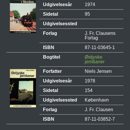
Udgivelsesår
1974
Sidetal
95
Udgivelsessted
Forlag
J. Fr. Clausens
Forlag
ISBN
87-11-03645-1
Bogtitel
Østjyske
jernbaner
Forfatter
Niels Jensen
Udgivelsesår
1978
Sidetal
154
Udgivelsessted
København
Forlag
J. Fr. Clausen
ISBN
87-11-03852-7