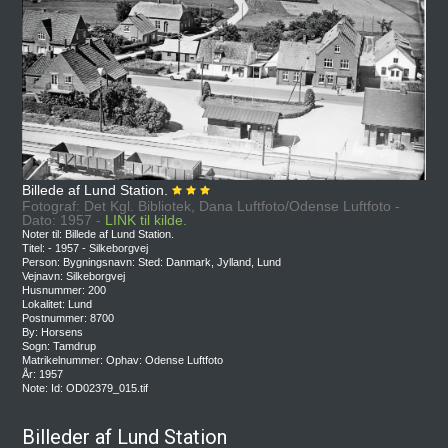
Billede af Lund Station.
Fotograf: Det Kgl. Bibliotek, Dana Luftfoto/Odense Luftfoto -
Dato: 1957 -
LINK til kilde.
Noter til: Billede af Lund Station.
Titel: - 1957 - Silkeborgvej
Person: Bygningsnavn: Sted: Danmark, Jylland, Lund
Vejnavn: Silkeborgvej
Husnummer: 200
Lokalitet: Lund
Postnummer: 8700
By: Horsens
Sogn: Tamdrup
Matrikelnummer: Ophav: Odense Luftfoto
År: 1957
Note: Id: OD02379_015.tif
Billeder af Lund Station