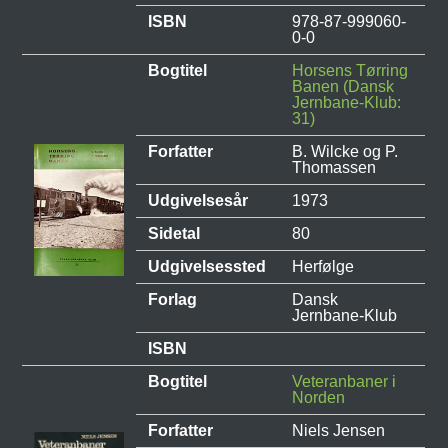
ISBN
978-87-999060-
0-0
Bogtitel
Horsens Tørring
Banen (Dansk
Jernbane-Klub:
31)
Forfatter
B. Wilcke og P.
Thomassen
Udgivelsesår
1973
Sidetal
80
Udgivelsessted
Herfølge
Forlag
Dansk
Jernbane-Klub
ISBN
Bogtitel
Veteranbaner i
Norden
Forfatter
Niels Jensen