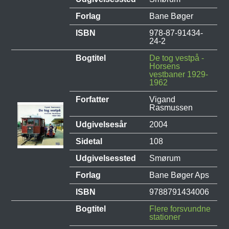
Forlag
Bane Bøger
ISBN
978-87-91434-
24-2
Bogtitel
De tog vestpå -
Horsens
vestbaner 1929-
1962
Forfatter
Vigand
Rasmussen
Udgivelsesår
2004
Sidetal
108
Udgivelsessted
Smørum
Forlag
Bane Bøger Aps
ISBN
9788791434006
Bogtitel
Flere forsvundne
stationer