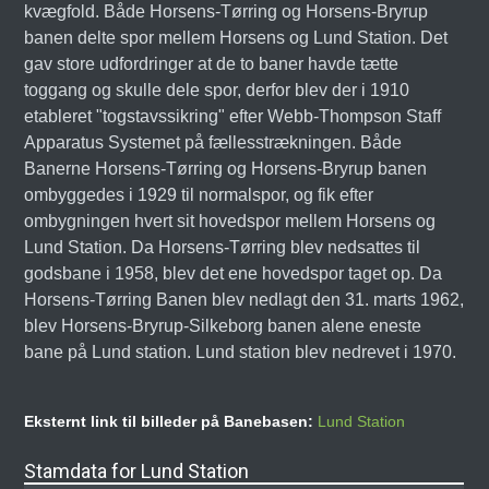
kvægfold. Både Horsens-Tørring og Horsens-Bryrup
banen delte spor mellem Horsens og Lund Station. Det
gav store udfordringer at de to baner havde tætte
toggang og skulle dele spor, derfor blev der i 1910
etableret "togstavssikring" efter Webb-Thompson Staff
Apparatus Systemet på fællesstrækningen. Både
Banerne Horsens-Tørring og Horsens-Bryrup banen
ombyggedes i 1929 til normalspor, og fik efter
ombygningen hvert sit hovedspor mellem Horsens og
Lund Station. Da Horsens-Tørring blev nedsattes til
godsbane i 1958, blev det ene hovedspor taget op. Da
Horsens-Tørring Banen blev nedlagt den 31. marts 1962,
blev Horsens-Bryrup-Silkeborg banen alene eneste
bane på Lund station. Lund station blev nedrevet i 1970.
Eksternt link til billeder på Banebasen:
Lund Station
Stamdata for Lund Station