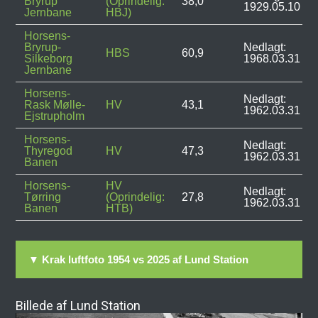
Bryrup
(Oprindelig:
38,0
1929.05.10
Jernbane
HBJ)
Horsens-
Bryrup-
Nedlagt:
HBS
60,9
Silkeborg
1968.03.31
Jernbane
Horsens-
Nedlagt:
Rask Mølle-
HV
43,1
1962.03.31
Ejstrupholm
Horsens-
Nedlagt:
Thyregod
HV
47,3
1962.03.31
Banen
Horsens-
HV
Nedlagt:
Tørring
(Oprindelig:
27,8
1962.03.31
Banen
HTB)
▼ Krak luftfoto 1954 vs 2025 af Lund Station
Billede af Lund Station