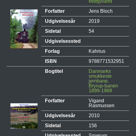
Midtjylland
Forfatter
Jens Bloch
Udgivelsesår
2019
Sidetal
54
Udgivelsessted
Forlag
Kahrius
ISBN
9788771532951
Bogtitel
Danmarks
smukkeste
jernbane.
Bryrup-banen
1899-1968
Forfatter
Vigand
Rasmussen
Udgivelsesår
2010
Sidetal
156
Udgivelsessted
Smørum