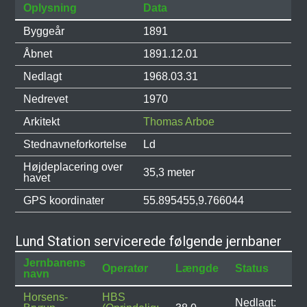
Oplysning
Data
Byggeår
1891
Åbnet
1891.12.01
Nedlagt
1968.03.31
Nedrevet
1970
Arkitekt
Thomas Arboe
Stednavneforkortelse
Ld
Højdeplacering over
35,3 meter
havet
GPS koordinater
55.895455,9.766044
Lund Station servicerede følgende jernbaner
Jernbanens
Operatør
Længde
Status
navn
Horsens-
HBS
Nedlagt: