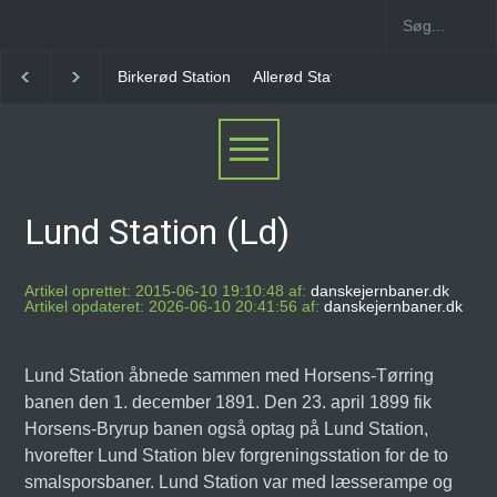
rkerød Station
Allerød Station
Favrholm Station
Hillerød Lokal S
Lund Station (Ld)
Artikel oprettet: 2015-06-10 19:10:48 af:
danskejernbaner.dk
Artikel opdateret: 2026-06-10 20:41:56 af:
danskejernbaner.dk
Lund Station åbnede sammen med Horsens-Tørring
banen den 1. december 1891. Den 23. april 1899 fik
Horsens-Bryrup banen også optag på Lund Station,
hvorefter Lund Station blev forgreningsstation for de to
smalsporsbaner. Lund Station var med læsserampe og