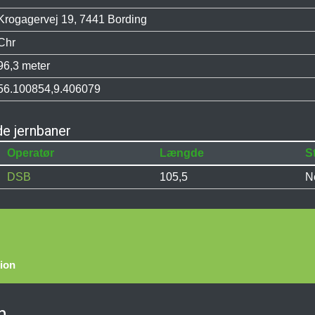
Krogagervej 19, 7441 Bording
Chr
96,3 meter
56.100854,9.406079
de jernbaner
Operatør
Længde
S
DSB
105,5
N
tion
n