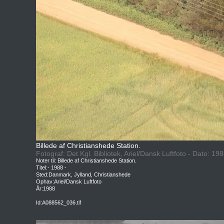
Billede af Christianshede Station.
Fotograf: Det Kgl. Bibliotek, Ariel/Dansk Luftfoto - Dato: 19
Noter til: Billede af Christianshede Station.
Titel:- 1988 -
Sted:Danmark, Jylland, Christianshede
Ophav:Ariel/Dansk Luftfoto
År:1988
Id:A088562_036.tif