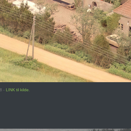
88 -
LINK til kilde.