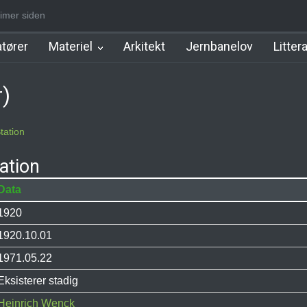
imer siden
m Station
Hillerød Lokal Station
Hillerød Station
København Syd 
tører
Materiel
Arkitekt
Jernbanelov
Litter
r)
tation
ation
Data
1920
1920.10.01
1971.05.22
Eksisterer stadig
Heinrich Wenck