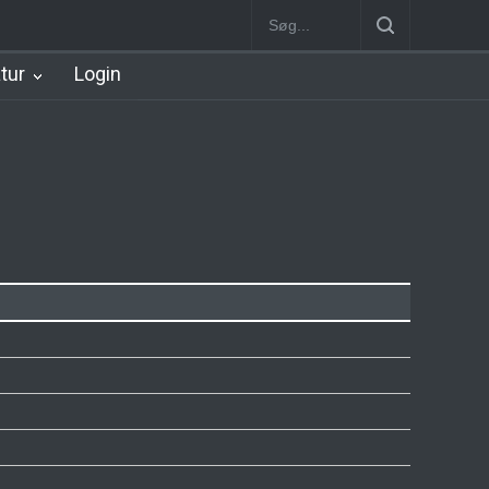
Station
Nørrebro B Station [1886-1930]
Nørrebro A Station [1886
atur
Login