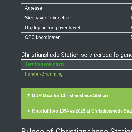
Adresse
Stednavneforkortelse
Højdeplacering over havet
GPS koordinater
Christianshede Station servicerede følgen
Jernbanens navn
Funder-Bramming
▼ BBR Data for Christianshede Station
▼ Krak luftfoto 1954 vs 2025 af Christianshede Sta
Billede af Christianshede Statio