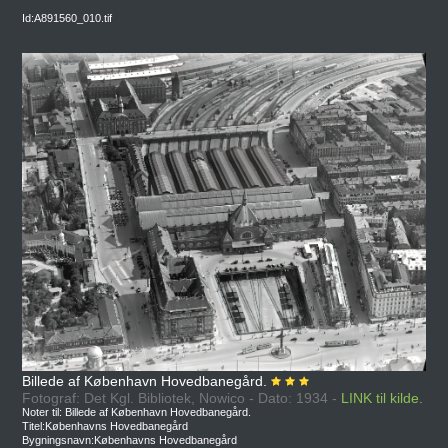
Id:A891560_010.tif
Billede af København Hovedbanegård.
Fotograf: Det Kgl. Bibliotek, Nowico - Dato: 1934 -
LINK til kilde.
Noter til: Billede af København Hovedbanegård.
Titel:Københavns Hovedbanegård
Bygningsnavn:Københavns Hovedbanegård