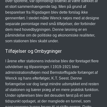
over sporene, var oprindeligt tiltænkt at være dækket af
et stort sammenhængende tag. Men på grund af
besparelser fra Rigsdagen blev dette forslag ikke
gennemført. I stedet måtte Wenck nøjes med at designe
separate perrontage med små tilføjelser, der forbinder
dem med hovedbygningen. Denne løsning er en
påmindelse om de politiske og økonomiske realiteter,
som stationen blev skabt under.
Tilføjelser og Ombygninger
I årene efter stationens indvielse blev der foretaget flere
udvidelser og tilpasninger. I 1919-1921 blev
administrationsfløjen mod Bernstorffsgade forlænget af
Wenck og hans efterfølger, K.T. Seest. Denne
forlængelse var dog langt mindre udsmykket end resten
af stationen og bærer præg af en mere praktisk funktion.
Under opførelsen blev det desuden først på et sent
tidspunkt opdaget, at der manglede en tunnel, som
passagererne kunne bruge til at skifte perron. Dette