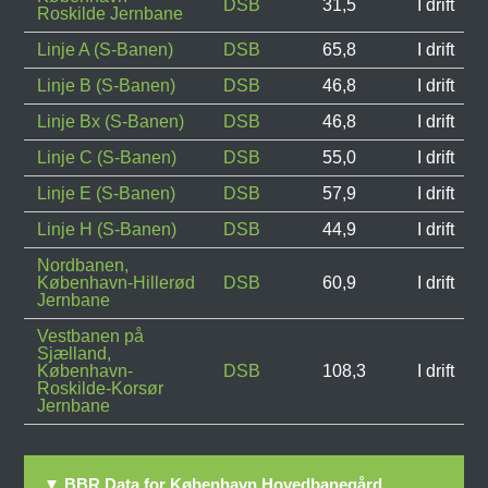
DSB
31,5
I drift
Roskilde Jernbane
Linje A (S-Banen)
DSB
65,8
I drift
Linje B (S-Banen)
DSB
46,8
I drift
Linje Bx (S-Banen)
DSB
46,8
I drift
Linje C (S-Banen)
DSB
55,0
I drift
Linje E (S-Banen)
DSB
57,9
I drift
Linje H (S-Banen)
DSB
44,9
I drift
Nordbanen,
København-Hillerød
DSB
60,9
I drift
Jernbane
Vestbanen på
Sjælland,
København-
DSB
108,3
I drift
Roskilde-Korsør
Jernbane
▼ BBR Data for København Hovedbanegård