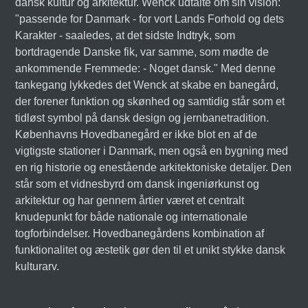
dansk kultur og arkitektur. Wenck udtalte om sin vision:
"passende for Danmark - for vort Lands Forhold og dets
Karakter - saaledes, at det sidste Indtryk, som
bortdragende Danske fik, var samme, som mødte de
ankommende Fremmede: - Noget dansk." Med denne
tankegang lykkedes det Wenck at skabe en banegård,
der forener funktion og skønhed og samtidig står som et
tidløst symbol på dansk design og jernbanetradition.
Københavns Hovedbanegård er ikke blot en af de
vigtigste stationer i Danmark, men også en bygning med
en rig historie og enestående arkitektoniske detaljer. Den
står som et vidnesbyrd om dansk ingeniørkunst og
arkitektur og har gennem årtier været et centralt
knudepunkt for både nationale og internationale
togforbindelser. Hovedbanegårdens kombination af
funktionalitet og æstetik gør den til et unikt stykke dansk
kulturarv.