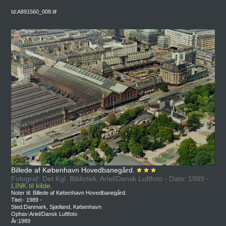
Id:A891560_008.tif
Billede af København Hovedbanegård.
Fotograf: Det Kgl. Bibliotek, Ariel/Dansk Luftfoto - Dato: 1989 -
LINK til kilde.
Noter til: Billede af København Hovedbanegård.
Titel:- 1989 -
Sted:Danmark, Sjælland, København
Ophav:Ariel/Dansk Luftfoto
År:1989