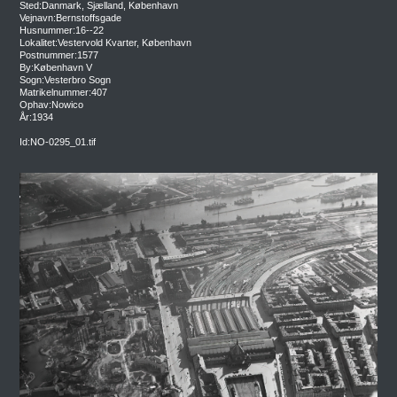
Sted:Danmark, Sjælland, København
Vejnavn:Bernstoffsgade
Husnummer:16--22
Lokalitet:Vestervold Kvarter, København
Postnummer:1577
By:København V
Sogn:Vesterbro Sogn
Matrikelnummer:407
Ophav:Nowico
År:1934
Id:NO-0295_01.tif