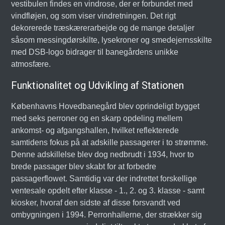
vestibulen findes en vindrose, der er forbundet med
vindfløjen, og som viser vindretningen. Det rigt
dekorerede træskærerarbejde og de mange detaljer
såsom messingdørskilte, lysekroner og smedejernsskilte
med DSB-logo bidrager til banegårdens unikke
atmosfære.
Funktionalitet og Udvikling af Stationen
Københavns Hovedbanegård blev oprindeligt bygget
med seks perroner og en skarp opdeling mellem
ankomst- og afgangshallen, hvilket reflekterede
samtidens fokus på at adskille passagerer i to strømme.
Denne adskillelse blev dog nedbrudt i 1934, hvor to
brede passager blev skabt for at forbedre
passagerflowet. Samtidig var der indrettet forskellige
ventesale opdelt efter klasse - 1., 2. og 3. klasse - samt
kiosker, hvoraf den sidste af disse forsvandt ved
ombygningen i 1994. Perronhallerne, der strækker sig