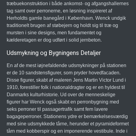
træbuekonstruktion i både ankomst- og afgangshallernes
tag samt over perronerne, en løsning inspireret af
Herholdts gamle banegård i København. Wenck undgik
traditionelt brugen af støbejern og holdt sig til træ og
mursten i sine designs, men fundamentet og
kælderetagen er dog udført i solid jernbeton.
Udsmykning og Bygningens Detaljer
En af de mest iøjnefaldende udsmykninger på stationen
er de 10 sandstensfigurer, som pryder hovedfacaden.
Disse figurer, skabt af maleren Jens Martin Victor Lund i
1910, forestiller folk i nationaldragter og er en hyldest til
Danmarks kulturhistorie. Ud over de menneskelige
figurer har Wenck også skabt en perronbygning med
seks perroner til passagertrafik samt fem lavere
bagageperroner. Stationens ydre er bemærkelsesværdig
med sine udsmykkede tårne, herunder et pyramideformet
tårn med kobberspir og en imponerende vestibule. Inde i