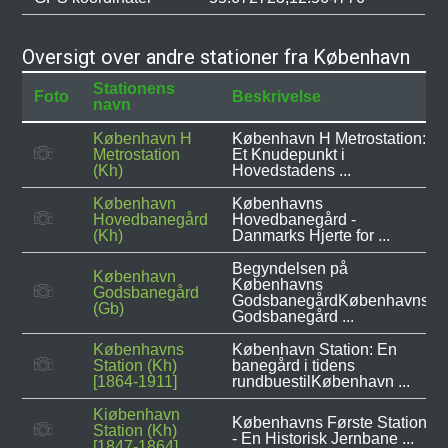
Oversigt over andre stationer fra København
Stationens
Foto
Beskrivelse
navn
København H
København H Metrostation:
Metrostation
Et Knudepunkt i
(Kh)
Hovedstadens ...
København
Københavns
Hovedbanegård
Hovedbanegård -
(Kh)
Danmarks Hjerte for ...
Begyndelsen på
København
Københavns
Godsbanegård
GodsbanegårdKøbenhavns
(Gb)
Godsbanegård ...
Københavns
København Station: En
Station (Kh)
banegård i tidens
[1864-1911]
rundbuestilKøbenhavn ...
Kiøbenhavn
Københavns Første Station
Station (Kh)
- En Historisk Jernbane ...
[1847-1864]