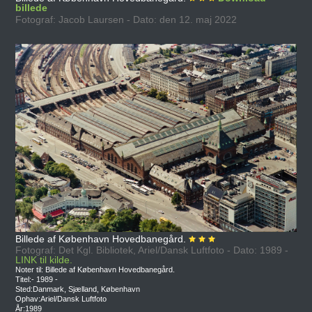
billede
Fotograf: Jacob Laursen - Dato: den 12. maj 2022
Billede af København Hovedbanegård.
Fotograf: Det Kgl. Bibliotek, Ariel/Dansk Luftfoto - Dato: 1989 -
LINK til kilde.
Noter til: Billede af København Hovedbanegård.
Titel:- 1989 -
Sted:Danmark, Sjælland, København
Ophav:Ariel/Dansk Luftfoto
År:1989