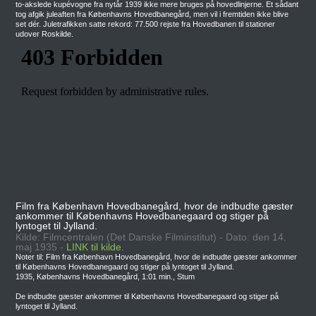
to-akslede kupévogne fra nytår 1939 ikke mere bruges på hovedlinjerne. Et sådant
tog afgik juleaften fra Københavns Hovedbanegård, men vil i fremtiden ikke blive
set dér. Juletrafikken satte rekord: 77.500 rejste fra Hovedbanen til stationer
udover Roskilde.
Film fra København Hovedbanegård, hvor de indbudte gæster
ankommer til Københavns Hovedbanegaard og stiger på
lyntoget til Jylland.
Kilde: Filmcentralen (Det Danske Filminstitut) - Dato: den 14.
maj 1935 -
LINK til kilde.
Noter til: Film fra København Hovedbanegård, hvor de indbudte gæster ankommer
til Københavns Hovedbanegaard og stiger på lyntoget til Jylland.
1935, Københavns Hovedbanegård, 1:01 min., Stum
De indbudte gæster ankommer til Københavns Hovedbanegaard og stiger på
lyntoget til Jylland.