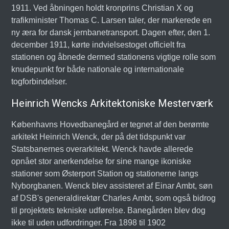
1911. Ved åbningen holdt kronprins Christian X og
trafikminister Thomas C. Larsen taler, der markerede en
ny æra for dansk jernbanetransport. Dagen efter, den 1.
december 1911, kørte indvielsestoget officielt fra
stationen og åbnede dermed stationens vigtige rolle som
knudepunkt for både nationale og internationale
togforbindelser.
Heinrich Wencks Arkitektoniske Mesterværk
Københavns Hovedbanegård er tegnet af den berømte
arkitekt Heinrich Wenck, der på det tidspunkt var
Statsbanernes overarkitekt. Wenck havde allerede
opnået stor anerkendelse for sine mange ikoniske
stationer som Østerport Station og stationerne langs
Nyborgbanen. Wenck blev assisteret af Einar Ambt, søn
af DSB's generaldirektør Charles Ambt, som også bidrog
til projektets tekniske udførelse. Banegården blev dog
ikke til uden udfordringer. Fra 1898 til 1902