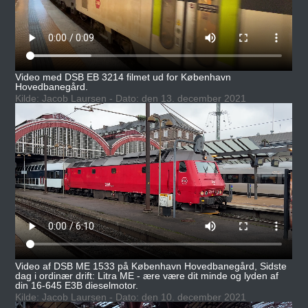
Video med DSB EB 3214 filmet ud for København
Hovedbanegård.
Kilde: Jacob Laursen - Dato: den 13. december 2021
Video af DSB ME 1533 på København Hovedbanegård, Sidste
dag i ordinær drift: Litra ME - ære være dit minde og lyden af
din 16-645 E3B dieselmotor.
Kilde: Jacob Laursen - Dato: den 10. december 2021