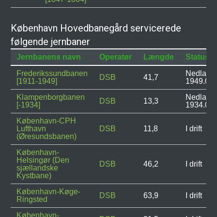
København Hovedbanegård servicerede
følgende jernbaner
Jernbanens navn
Operatør
Længde
Status
Frederikssundbanen
Nedlagt:
DSB
41,7
[1911-1949]
1949.05.
Klampenborgbanen
Nedlagt:
DSB
13,3
[-1934]
1934.04.
København-CPH
Lufthavn
DSB
11,8
I drift
(Øresundsbanen)
København-
Helsingør (Den
DSB
46,2
I drift
sjællandske
Kystbane)
København-Køge-
DSB
63,9
I drift
Ringsted
København-