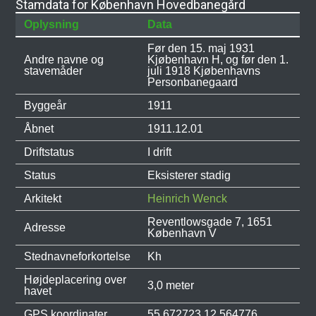
Stamdata for København Hovedbanegård
Oplysning
Data
Før den 15. maj 1931
Andre navne og
Kjøbenhavn H, og før den 1.
stavemåder
juli 1918 Kjøbenhavns
Personbanegaard
Byggeår
1911
Åbnet
1911.12.01
Driftstatus
I drift
Status
Eksisterer stadig
Arkitekt
Heinrich Wenck
Reventlowsgade 7, 1651
Adresse
København V
Stednavneforkortelse
Kh
Højdeplacering over
3,0 meter
havet
GPS koordinater
55.672723,12.564776