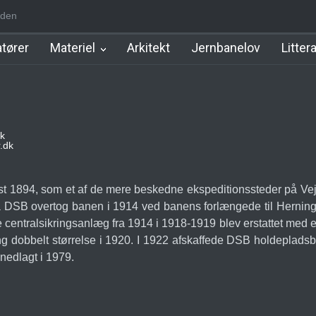
den
m Station
Hillerød Lokal Station
Hillerød Station
København Syd 
tører
Materiel
Arkitekt
Jernbanelov
Litter
k
.dk
 1894, som et af de mere beskedne ekspeditionssteder på Vej
, da DSB overtog banen i 1914 ved banens forlængede til Hern
 centralsikringsanlæg fra 1914 i 1918-1919 blev erstattet me
ing dobbelt størrelse i 1920. I 1922 afskaffede DSB holdepladsbe
 nedlagt i 1979.