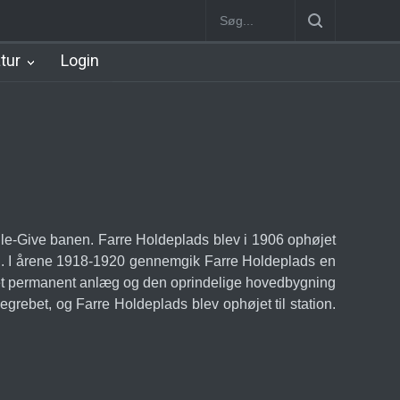
Station
Nørrebro B Station [1886-1930]
Nørrebro A Station [1886
atur
Login
le-Give banen. Farre Holdeplads blev i 1906 ophøjet
ing. I årene 1918-1920 gennemgik Farre Holdeplads en
d et permanent anlæg og den oprindelige hovedbygning
grebet, og Farre Holdeplads blev ophøjet til station.