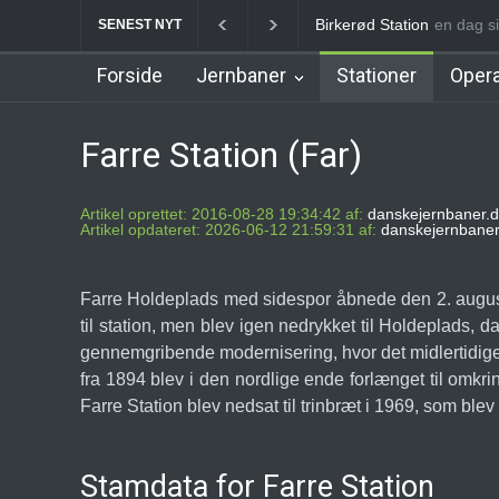
Allerød Station
en dag si
Favrhol
SENEST NYT
Forside
Jernbaner
Stationer
Opera
Farre Station (Far)
Artikel oprettet: 2016-08-28 19:34:42 af:
danskejernbaner.d
Artikel opdateret: 2026-06-12 21:59:31 af:
danskejernbaner
Farre Holdeplads med sidespor åbnede den 2. august
til station, men blev igen nedrykket til Holdeplads
gennemgribende modernisering, hvor det midlertidige
fra 1894 blev i den nordlige ende forlænget til omkr
Farre Station blev nedsat til trinbræt i 1969, som blev
Stamdata for Farre Station