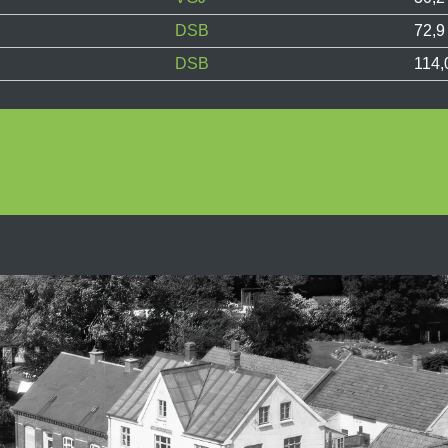
DSB
72,9
DSB
114,