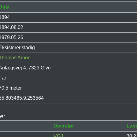
Data
1894
1894.08.02
1979.05.26
Eksisterer stadig
Thomas Arboe
Anlægsvej 4, 7323 Give
Far
70,5 meter
55.803465,9.253564
ner
Operatør
Læn
VGJ
30,2