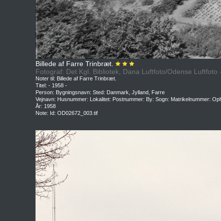
Billede af Farre Trinbræt.
Fotograf: Det Kgl. Bibliotek, Dana Luftfoto/Odense Luftfoto
Noter til: Billede af Farre Trinbræt.
Titel: - 1958 -
Person: Bygningsnavn: Sted: Danmark, Jylland, Farre
Vejnavn: Husnummer: Lokalitet: Postnummer: By: Sogn: Matrikelnummer: Oph
År: 1958
Note: Id: OD02672_003.tif