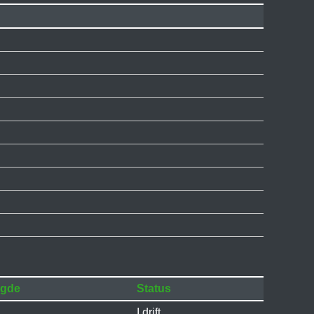
gde
Status
I drift