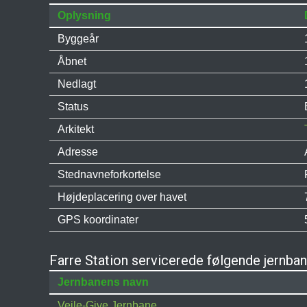
Oplysning
Byggeår
Åbnet
Nedlagt
Status
Arkitekt
Adresse
Stednavneforkortelse
Højdeplacering over havet
GPS koordinater
Farre Station servicerede følgende jernba
Jernbanens navn
Vejle-Give Jernbane