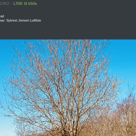
: 1962 -
LINK til kilde.
vad
av: Sylvest Jensen Luftfoto