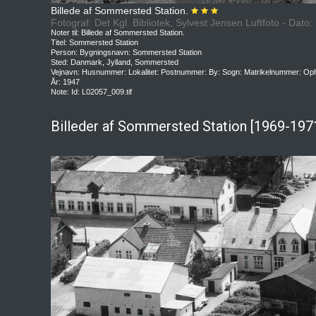
Billede af Sommersted Station.
Fotograf: Det Kgl. Bibliotek, Sylvest Jensen Luftfoto - Dato
Noter til: Billede af Sommersted Station.
Titel: Sommersted Station
Person: Bygningsnavn: Sommersted Station
Sted: Danmark, Jylland, Sommersted
Vejnavn: Husnummer: Lokalitet: Postnummer: By: Sogn: Matrikelnummer: Oph
År: 1947
Note: Id: L02057_009.tif
Billeder af Sommersted Station [1969-197