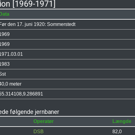
ion [1969-1971]
Data
Før den 17. juni 1920: Sommerstedt
1969
1969
1971.03.01
1983
Sst
40,0 meter
55.314108,9.286891
de følgende jernbaner
Operatør
Længde
DSB
82,0