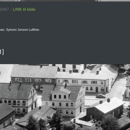
: 1947 -
LINK til kilde.
av: Sylvest Jensen Luftfoto
1]