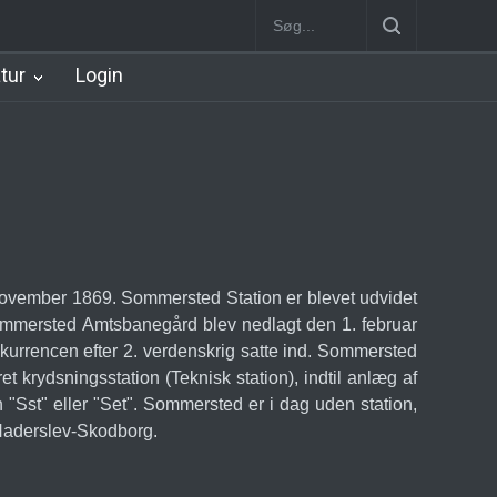
Station
Nørrebro B Station [1886-1930]
Nørrebro A Station [1886
atur
Login
ovember 1869. Sommersted Station er blevet udvidet
ommersted Amtsbanegård blev nedlagt den 1. februar
nkurrencen efter 2. verdenskrig satte ind. Sommersted
t krydsningsstation (Teknisk station), indtil anlæg af
 "Sst" eller "Set". Sommersted er i dag uden station,
Haderslev-Skodborg.