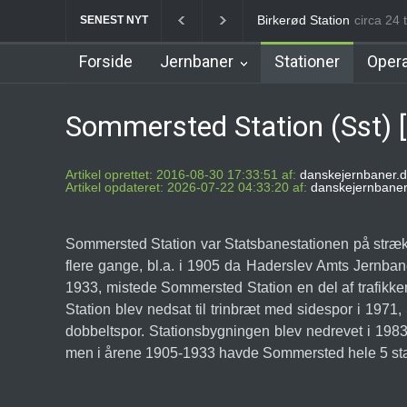
Allerød Station
circa 24 t
Favrhol
SENEST NYT
Forside
Jernbaner
Stationer
Opera
Sommersted Station (Sst) 
Artikel oprettet: 2016-08-30 17:33:51 af:
danskejernbaner.d
Artikel opdateret: 2026-07-22 04:33:20 af:
danskejernbaner
Sommersted Station var Statsbanestationen på stræ
flere gange, bl.a. i 1905 da Haderslev Amts Jernb
1933, mistede Sommersted Station en del af trafikken
Station blev nedsat til trinbræt med sidespor i 1971,
dobbeltspor. Stationsbygningen blev nedrevet i 1983.
men i årene 1905-1933 havde Sommersted hele 5 sta