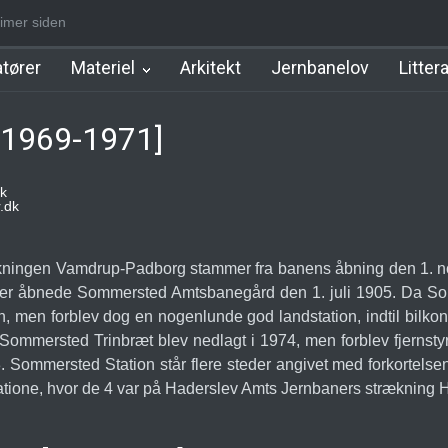
imer siden
m Station
Hillerød Lokal Station
Hillerød Station
København Syd 
tører
Materiel
Arkitekt
Jernbanelov
Litter
[1969-1971]
k
.dk
kningen Vamdrup-Padborg stammer fra banens åbning den 1. n
aner åbnede Sommersted Amtsbanegård den 1. juli 1905. Da S
, men forblev dog en nogenlunde god landstation, indtil bilko
 Sommersted Trinbræt blev nedlagt i 1974, men forblev fjernstyre
 Sommersted Station står flere steder angivet med forkortelsen
tione, hvor de 4 var på Haderslev Amts Jernbaners strækning 