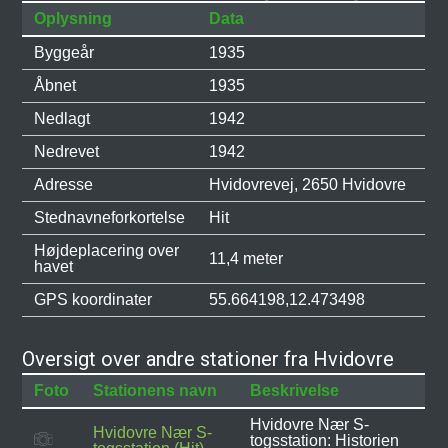
Oplysning
Data
Byggeår
1935
Åbnet
1935
Nedlagt
1942
Nedrevet
1942
Adresse
Hvidovrevej, 2650 Hvidovre
Stednavneforkortelse
Hit
Højdeplacering over
11,4 meter
havet
GPS koordinater
55.664198,12.473498
Oversigt over andre stationer fra Hvidovre
Foto
Stationens navn
Beskrivelse
Hvidovre Nær S-
Hvidovre Nær S-
togsstation: Historien