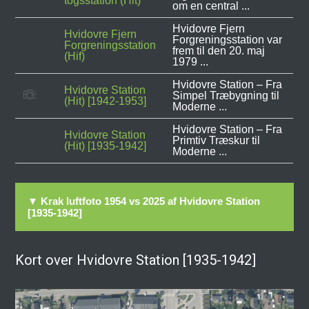
togsstation (Hit)
om en central ...
Hvidovre Fjern
Hvidovre Fjern
Forgreningsstation var
Forgreningsstation
frem til den 20. maj
(Hif)
1979 ...
Hvidovre Station – Fra
Hvidovre Station
Simpel Træbygning til
(Hit) [1942-1953]
Moderne ...
Hvidovre Station – Fra
Hvidovre Station
Primtiv Træskur til
(Hit) [1935-1942]
Moderne ...
▼ Krak luftfoto 1954 vs 2025 af Hvidovre Station
[1935-1942]
Kort over Hvidovre Station [1935-1942]