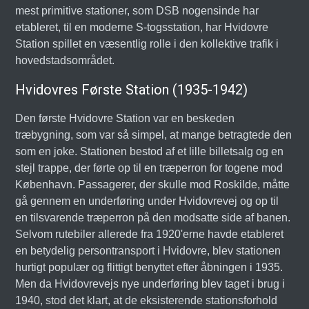
mest primitive stationer, som DSB nogensinde har
etableret, til en moderne S-togsstation, har Hvidovre
Station spillet en væsentlig rolle i den kollektive trafik i
hovedstadsområdet.
Hvidovres Første Station (1935-1942)
Den første Hvidovre Station var en beskeden
træbygning, som var så simpel, at mange betragtede den
som en joke. Stationen bestod af et lille billetsalg og en
stejl trappe, der førte op til en træperron for togene mod
København. Passagerer, der skulle mod Roskilde, måtte
gå gennem en underføring under Hvidovrevej og op til
en tilsvarende træperron på den modsatte side af banen.
Selvom rutebiler allerede fra 1920'erne havde etableret
en betydelig persontransport i Hvidovre, blev stationen
hurtigt populær og flittigt benyttet efter åbningen i 1935.
Men da Hvidovrevejs nye underføring blev taget i brug i
1940, stod det klart, at de eksisterende stationsforhold