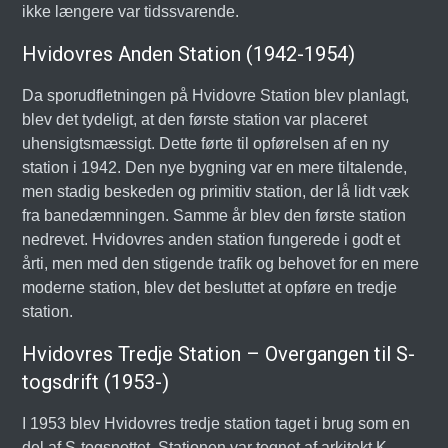
ikke længere var tidssvarende.
Hvidovres Anden Station (1942-1954)
Da sporudfletningen på Hvidovre Station blev planlagt,
blev det tydeligt, at den første station var placeret
uhensigtsmæssigt. Dette førte til opførelsen af en ny
station i 1942. Den nye bygning var en mere tiltalende,
men stadig beskeden og primitiv station, der lå lidt væk
fra banedæmningen. Samme år blev den første station
nedrevet. Hvidovres anden station fungerede i godt et
årti, men med den stigende trafik og behovet for en mere
moderne station, blev det besluttet at opføre en tredje
station.
Hvidovres Tredje Station – Overgangen til S-
togsdrift (1953-)
I 1953 blev Hvidovres tredje station taget i brug som en
del af S-togsnettet. Stationen var tegnet af arkitekt K.