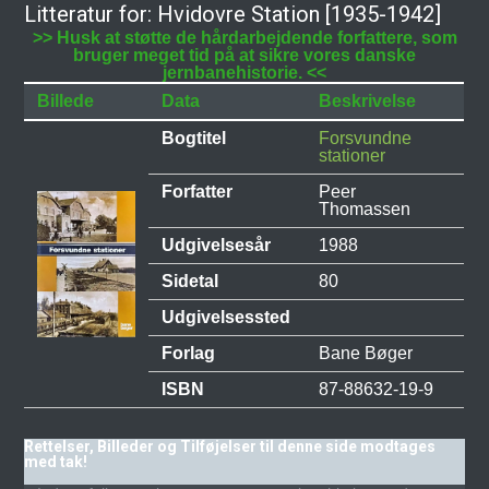
Litteratur for: Hvidovre Station [1935-1942]
>> Husk at støtte de hårdarbejdende forfattere, som
bruger meget tid på at sikre vores danske
jernbanehistorie. <<
Billede
Data
Beskrivelse
Bogtitel
Forsvundne
stationer
Forfatter
Peer
Thomassen
Udgivelsesår
1988
Sidetal
80
Udgivelsessted
Forlag
Bane Bøger
ISBN
87-88632-19-9
Rettelser, Billeder og Tilføjelser til denne side modtages
med tak!