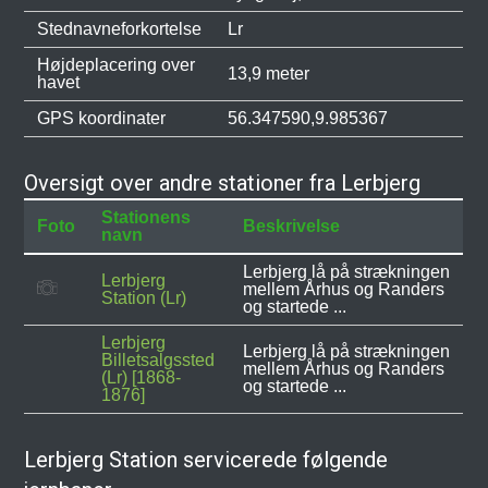
Stednavneforkortelse
Lr
Højdeplacering over
13,9 meter
havet
GPS koordinater
56.347590,9.985367
Oversigt over andre stationer fra Lerbjerg
Stationens
Foto
Beskrivelse
navn
Lerbjerg lå på strækningen
Lerbjerg
mellem Århus og Randers
Station (Lr)
og startede ...
Lerbjerg
Lerbjerg lå på strækningen
Billetsalgssted
mellem Århus og Randers
(Lr) [1868-
og startede ...
1876]
Lerbjerg Station servicerede følgende