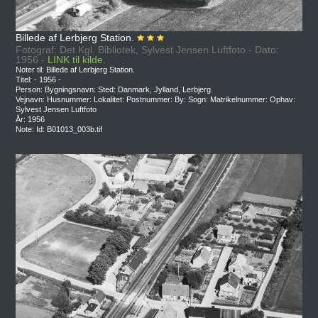
Billede af Lerbjerg Station.
Fotograf: Det Kgl. Bibliotek, Sylvest Jensen Luftfoto - Dato:
1956 -
LINK til kilde.
Noter til: Billede af Lerbjerg Station.
Titel: - 1956 -
Person: Bygningsnavn: Sted: Danmark, Jylland, Lerbjerg
Vejnavn: Husnummer: Lokalitet: Postnummer: By: Sogn: Matrikelnummer: Ophav:
Sylvest Jensen Luftfoto
År: 1956
Note: Id: B01013_003b.tif