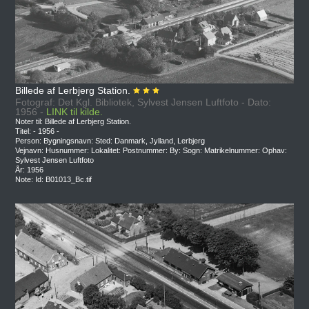
Billede af Lerbjerg Station.
Fotograf: Det Kgl. Bibliotek, Sylvest Jensen Luftfoto - Dato:
1956 -
LINK til kilde.
Noter til: Billede af Lerbjerg Station.
Titel: - 1956 -
Person: Bygningsnavn: Sted: Danmark, Jylland, Lerbjerg
Vejnavn: Husnummer: Lokalitet: Postnummer: By: Sogn: Matrikelnummer: Ophav:
Sylvest Jensen Luftfoto
År: 1956
Note: Id: B01013_Bc.tif