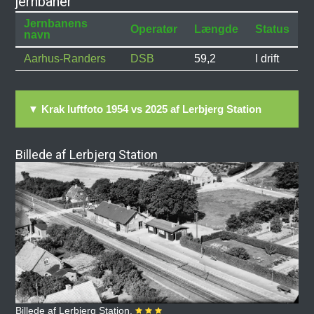
jernbaner
Jernbanens
Operatør
Længde
Status
navn
Aarhus-Randers
DSB
59,2
I drift
▼ Krak luftfoto 1954 vs 2025 af Lerbjerg Station
Billede af Lerbjerg Station
Billede af Lerbjerg Station.