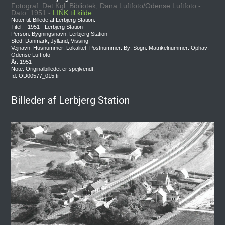
Fotograf: Det Kgl. Bibliotek, Dana Luftfoto/Odense Luftfoto -
Dato: 1951 -
LINK til kilde.
Noter til: Billede af Lerbjerg Station.
Titel: - 1951 - Lerbjerg Station
Person: Bygningsnavn: Lerbjerg Station
Sted: Danmark, Jylland, Vissing
Vejnavn: Husnummer: Lokalitet: Postnummer: By: Sogn: Matrikelnummer: Ophav:
Odense Luftfoto
År: 1951
Note: Originalbilledet er spejlvendt.
Id: OD00577_015.tif
Billeder af Lerbjerg Station