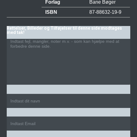
Forlag
Bane Bøger
ISBN
87-88632-19-9
Rettelser, Billeder og Tilføjelser til denne side modtages
med tak!