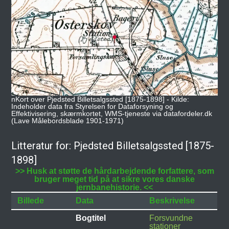
nKort over Pjedsted Billetsalgssted [1875-1898] - Kilde:
Indeholder data fra Styrelsen for Dataforsyning og
Effektivisering, skærmkortet, WMS-tjeneste via datafordeler.dk
(Lave Målebordsblade 1901-1971)
Litteratur for: Pjedsted Billetsalgssted [1875-
1898]
>> Husk at støtte de hårdarbejdende forfattere, som
bruger meget tid på at sikre vores danske
jernbanehistorie. <<
Billede
Data
Beskrivelse
Bogtitel
Forsvundne
stationer