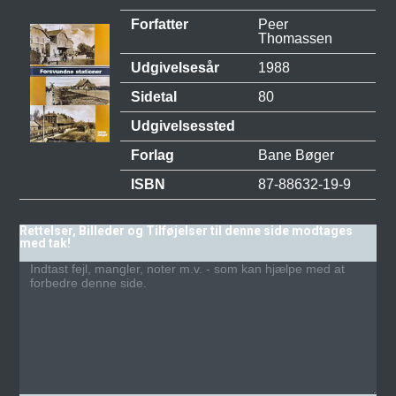
Forfatter
Peer
Thomassen
Udgivelsesår
1988
Sidetal
80
Udgivelsessted
Forlag
Bane Bøger
ISBN
87-88632-19-9
Rettelser, Billeder og Tilføjelser til denne side modtages
med tak!