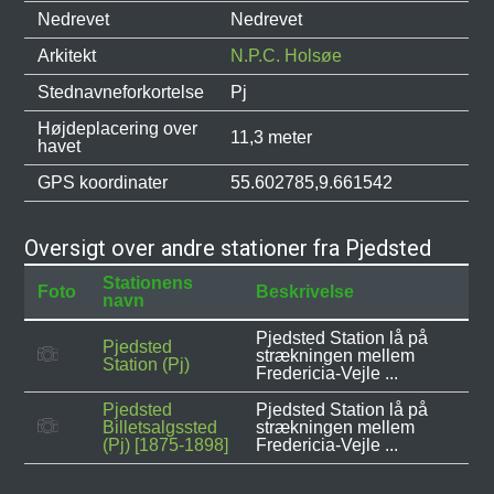
Nedrevet
Nedrevet
Arkitekt
N.P.C. Holsøe
Stednavneforkortelse
Pj
Højdeplacering over
11,3 meter
havet
GPS koordinater
55.602785,9.661542
Oversigt over andre stationer fra Pjedsted
Stationens
Foto
Beskrivelse
navn
Pjedsted Station lå på
Pjedsted
strækningen mellem
Station (Pj)
Fredericia-Vejle ...
Pjedsted
Pjedsted Station lå på
Billetsalgssted
strækningen mellem
(Pj) [1875-1898]
Fredericia-Vejle ...