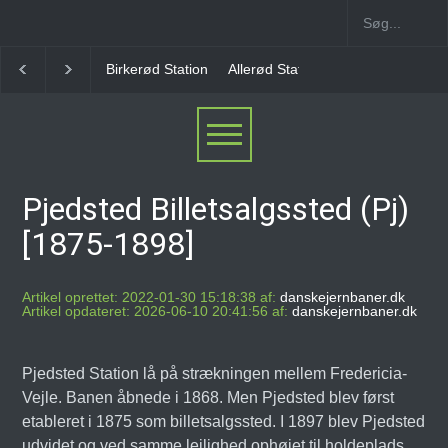
Allerød Station
Favrholm Station
Hillerød Lokal S
Pjedsted Billetsalgssted (Pj)
[1875-1898]
Artikel oprettet: 2022-01-30 15:18:38 af:
danskejernbaner.dk
Artikel opdateret: 2026-06-10 20:41:56 af:
danskejernbaner.dk
Pjedsted Station lå på strækningen mellem Fredericia-
Vejle. Banen åbnede i 1868. Men Pjedsted blev først
etableret i 1875 som billetsalgssted. I 1897 blev Pjedsted
udvidet og ved samme lejlighed ophøjet til holdeplads.