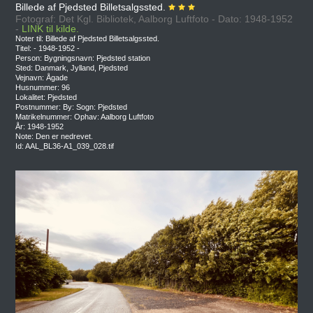
Billede af Pjedsted Billetsalgssted.
Fotograf: Det Kgl. Bibliotek, Aalborg Luftfoto - Dato: 1948-1952
-
LINK til kilde.
Noter til: Billede af Pjedsted Billetsalgssted.
Titel: - 1948-1952 -
Person: Bygningsnavn: Pjedsted station
Sted: Danmark, Jylland, Pjedsted
Vejnavn: Ågade
Husnummer: 96
Lokalitet: Pjedsted
Postnummer: By: Sogn: Pjedsted
Matrikelnummer: Ophav: Aalborg Luftfoto
År: 1948-1952
Note: Den er nedrevet.
Id: AAL_BL36-A1_039_028.tif