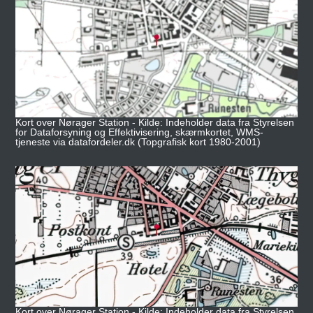
Kort over Nørager Station - Kilde: Indeholder data fra Styrelsen
for Dataforsyning og Effektivisering, skærmkortet, WMS-
tjeneste via datafordeler.dk (Topgrafisk kort 1980-2001)
Kort over Nørager Station - Kilde: Indeholder data fra Styrelsen