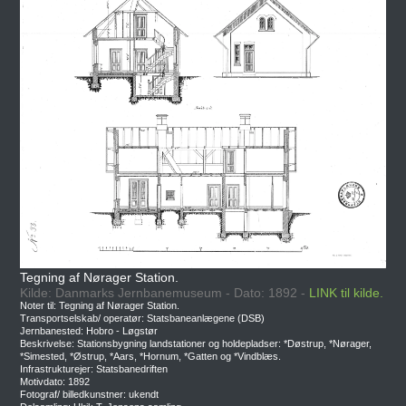
Tegning af Nørager Station.
Kilde: Danmarks Jernbanemuseum - Dato: 1892 -
LINK til kilde.
Noter til: Tegning af Nørager Station.
Transportselskab/ operatør: Statsbaneanlægene (DSB)
Jernbanested: Hobro - Løgstør
Beskrivelse: Stationsbygning landstationer og holdepladser: *Døstrup, *Nørager,
*Simested, *Østrup, *Aars, *Hornum, *Gatten og *Vindblæs.
Infrastrukturejer: Statsbanedriften
Motivdato: 1892
Fotograf/ billedkunstner: ukendt