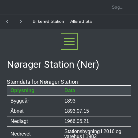
Allerød Station
Favrholm Station
Hillerød Lokal S
Nørager Station (Ner)
Stamdata for Nørager Station
Oplysning
Data
Byggeår
1893
Åbnet
1893.07.15
Nedlagt
1966.05.21
Stationsbygning i 2016 og
Nedrevet
varehus i 1982