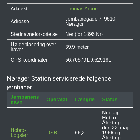
Arkitekt
Thomas Arboe
Jernbanegade 7, 9610
Adresse
Nørager
Stednavneforkortelse
Ner (før 1896 Nr)
Højdeplacering over
39,9 meter
havet
GPS koordinater
56.705791,9.629181
Nørager Station servicerede følgende
jernbaner
Jernbanens
Operatør
Længde
Status
navn
Nedlagt:
Hobro -
Ålestrup
den 22. maj
Hobro-
DSB
66,2
1966 og
Løgstør
Ålestrup -