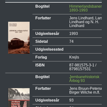
Bogtitel
Himmerlandsbanerne
1893-1993
Forfatter
Jens Lindhard, Lars
Lindhard og N. H.
Lindhard
Udgivelsesår
1993
Sidetal
74
Udgivelsessted
Forlag
Krejls
ISBN
87-981575-3-1 /
8798157531
Bogtitel
Jernbanehistorisk
Årbog 93
Forfatter
Jens Bruun-Petersen,
Birger Wilche m.fl.
Udgivelsesår
93