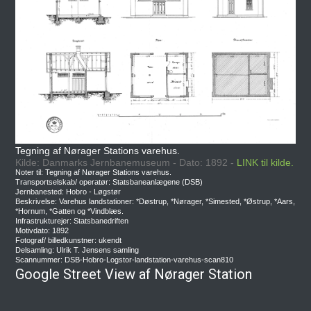
Tegning af Nørager Stations varehus.
Kilde: Danmarks Jernbanemuseum - Dato: 1892 -
LINK til kilde.
Noter til: Tegning af Nørager Stations varehus.
Transportselskab/ operatør: Statsbaneanlægene (DSB)
Jernbanested: Hobro - Løgstør
Beskrivelse: Varehus landstationer: *Døstrup, *Nørager, *Simested, *Østrup, *Aars,
*Hornum, *Gatten og *Vindblæs.
Infrastrukturejer: Statsbanedriften
Motivdato: 1892
Fotograf/ billedkunstner: ukendt
Delsamling: Ulrik T. Jensens samling
Scannummer: DSB-Hobro-Logstor-landstation-varehus-scan810
Google Street View af Nørager Station