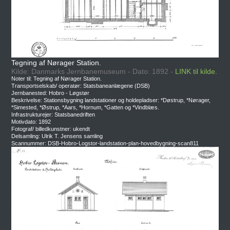
Tegning af Nørager Station.
Kilde: Danmarks Jernbanemuseum - Dato: 1892 -
LINK til kilde.
Noter til: Tegning af Nørager Station.
Transportselskab/ operatør: Statsbaneanlægene (DSB)
Jernbanested: Hobro - Løgstør
Beskrivelse: Stationsbygning landstationer og holdepladser: *Døstrup, *Nørager,
*Simested, *Østrup, *Aars, *Hornum, *Gatten og *Vindblæs.
Infrastrukturejer: Statsbanedriften
Motivdato: 1892
Fotograf/ billedkunstner: ukendt
Delsamling: Ulrik T. Jensens samling
Scannummer: DSB-Hobro-Logstor-landstation-plan-hovedbygning-scan811