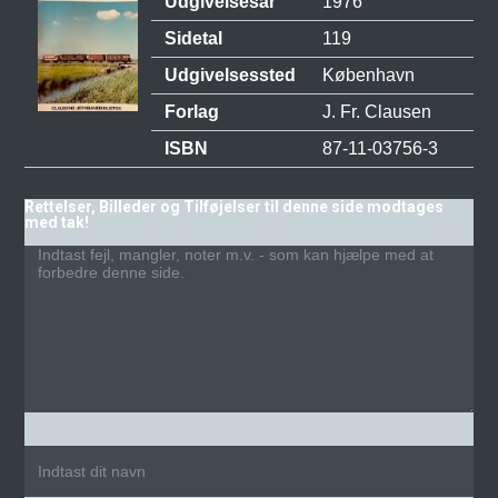
Udgivelsesår
1976
Sidetal
119
Udgivelsessted
København
Forlag
J. Fr. Clausen
ISBN
87-11-03756-3
Rettelser, Billeder og Tilføjelser til denne side modtages
med tak!