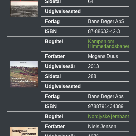
Sidetal
64
Udgivelsessted
Forlag
Bane Bøger ApS
ISBN
87-88632-42-3
Bogtitel
Kampen om
Himmerlandsbanerne
Forfatter
Mogens Duus
Udgivelsesår
2013
Sidetal
288
Udgivelsessted
Forlag
Bane Bøger Aps
ISBN
9788791434389
Bogtitel
Nordjyske jernbaner
Forfatter
Niels Jensen