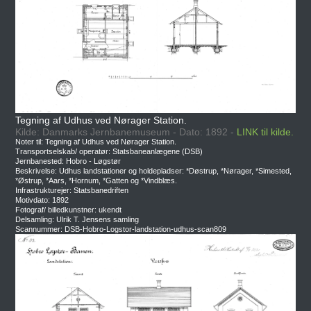
Tegning af Udhus ved Nørager Station.
Kilde: Danmarks Jernbanemuseum - Dato: 1892 -
LINK til kilde.
Noter til: Tegning af Udhus ved Nørager Station.
Transportselskab/ operatør: Statsbaneanlægene (DSB)
Jernbanested: Hobro - Løgstør
Beskrivelse: Udhus landstationer og holdepladser: *Døstrup, *Nørager, *Simested,
*Østrup, *Aars, *Hornum, *Gatten og *Vindblæs.
Infrastrukturejer: Statsbanedriften
Motivdato: 1892
Fotograf/ billedkunstner: ukendt
Delsamling: Ulrik T. Jensens samling
Scannummer: DSB-Hobro-Logstor-landstation-udhus-scan809