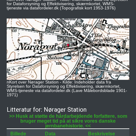
for Dataforsyning og Effektivisering, skærmkortet, WMS-
tjeneste via datafordeler.dk (Topografisk kort 1953-1976)
nKort over Nørager Station - Kilde: Indeholder data fra
Styrelsen for Dataforsyning og Effektivisering, skærmkortet,
WMS-tjeneste via datafordeler.dk (Lave Målebordsblade 1901-
1971)
Litteratur for: Nørager Station
>> Husk at støtte de hårdarbejdende forfattere, som
bruger meget tid på at sikre vores danske
jernbanehistorie. <<
Billede
Data
Beskrivelse