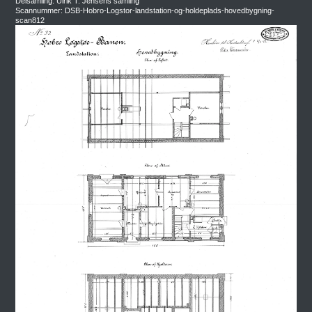
Delsamling: Ulrik T. Jensens samling
Scannummer: DSB-Hobro-Logstor-landstation-og-holdeplads-hovedbygning-
scan812