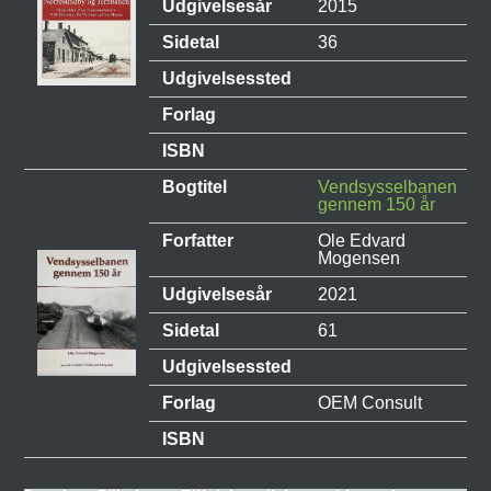
Udgivelsesår
2015
Sidetal
36
Udgivelsessted
Forlag
ISBN
Bogtitel
Vendsysselbanen
gennem 150 år
Forfatter
Ole Edvard
Mogensen
Udgivelsesår
2021
Sidetal
61
Udgivelsessted
Forlag
OEM Consult
ISBN