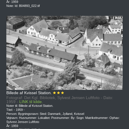
År: 1959
Note: Id: B04893_022.tif
Billede af Kvissel Station.
Fotograf: Det Kgl. Bibliotek, Sylvest Jensen Luftfoto - Dato:
1959 -
LINK til kilde.
Noter til: Billede af Kvissel Station.
Titel: - 1959 -
Person: Bygningsnavn: Sted: Danmark, Jylland, Kvissel
Vejnavn: Husnummer: Lokalitet: Postnummer: By: Sogn: Matrikelnummer: Ophav:
Sylvest Jensen Luftfoto
År: 1959