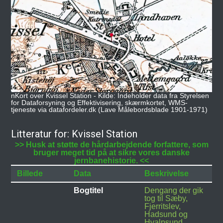
nKort over Kvissel Station - Kilde: Indeholder data fra Styrelsen
for Dataforsyning og Effektivisering, skærmkortet, WMS-
tjeneste via datafordeler.dk (Lave Målebordsblade 1901-1971)
Litteratur for: Kvissel Station
>> Husk at støtte de hårdarbejdende forfattere, som
bruger meget tid på at sikre vores danske
jernbanehistorie. <<
Billede
Data
Beskrivelse
Bogtitel
Dengang der gik
tog til Sæby,
Fjerritslev,
Hadsund og
Hvalpsund