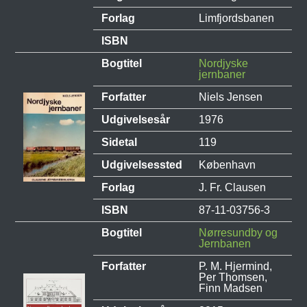
Forlag
Limfjordsbanen
ISBN
Bogtitel
Nordjyske
jernbaner
Forfatter
Niels Jensen
Udgivelsesår
1976
Sidetal
119
Udgivelsessted
København
Forlag
J. Fr. Clausen
ISBN
87-11-03756-3
Bogtitel
Nørresundby og
Jernbanen
Forfatter
P. M. Hjermind,
Per Thomsen,
Finn Madsen