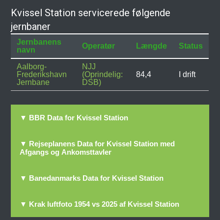
Kvissel Station servicerede følgende
jernbaner
Jernbanens
Operatør
Længde
Status
navn
Aalborg-
NJJ
Frederikshavn
(Oprindelig:
84,4
I drift
Jernbane
DSB)
▼ BBR Data for Kvissel Station
▼ Rejseplanens Data for Kvissel Station med
Afgangs og Ankomsttavler
▼ Banedanmarks Data for Kvissel Station
▼ Krak luftfoto 1954 vs 2025 af Kvissel Station