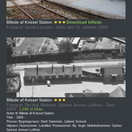
Billede af Kvissel Station.
Download billede
Fotograf: Jacob Laursen - Dato: den 31. oktober 2009
Billede af Kvissel Station.
Fotograf: Det Kgl. Bibliotek, Sylvest Jensen Luftfoto - Dato:
1959 -
LINK til kilde.
Noter til: Billede af Kvissel Station.
Titel: - 1959 -
Person: Bygningsnavn: Sted: Danmark, Jylland, Kvissel
Vejnavn: Husnummer: Lokalitet: Postnummer: By: Sogn: Matrikelnummer: Ophav:
Sylvest Jensen Luftfoto