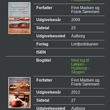
Forfatter
Finn Madsen og
Frank Sørensen
Udgivelsesår
2009
Sidetal
23
Udgivelsessted
Aalborg
Forlag
Limfjordsbanen
ISBN
Bogtitel
Med tog til
Løkken -
Hjallerup -
Skagen
Forfatter
Finn Madsen og
Frank Sørensen
Udgivelsesår
2012
Sidetal
27
Udgivelsessted
Aalborg