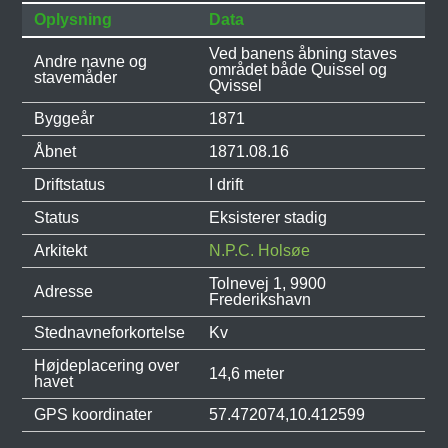
Oplysning
Data
Ved banens åbning staves
Andre navne og
området både Quissel og
stavemåder
Qvissel
Byggeår
1871
Åbnet
1871.08.16
Driftstatus
I drift
Status
Eksisterer stadig
Arkitekt
N.P.C. Holsøe
Tolnevej 1, 9900
Adresse
Frederikshavn
Stednavneforkortelse
Kv
Højdeplacering over
14,6 meter
havet
GPS koordinater
57.472074,10.412599