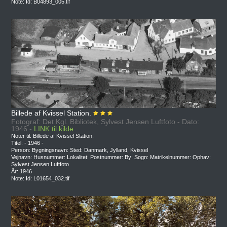
Note: Id: B04893_005.tif
Billede af Kvissel Station.
Fotograf: Det Kgl. Bibliotek, Sylvest Jensen Luftfoto - Dato:
1946 -
LINK til kilde.
Noter til: Billede af Kvissel Station.
Titel: - 1946 -
Person: Bygningsnavn: Sted: Danmark, Jylland, Kvissel
Vejnavn: Husnummer: Lokalitet: Postnummer: By: Sogn: Matrikelnummer: Ophav:
Sylvest Jensen Luftfoto
År: 1946
Note: Id: L01654_032.tif