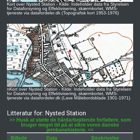
Kort over Nysted Station - Kilde: Indeholder data fra Styrelsen
for Dataforsyning og Effektivisering, skærmkortet, WMS-
tjeneste via datafordeler.dk (Topografisk kort 1953-1976)
nKort over Nysted Station - Kilde: Indeholder data fra Styrelsen
for Dataforsyning og Effektivisering, skærmkortet, WMS-
tjeneste via datafordeler.dk (Lave Målebordsblade 1901-1971)
Litteratur for: Nysted Station
>> Husk at støtte de hårdarbejdende forfattere, som
bruger meget tid på at sikre vores danske
jernbanehistorie. <<
Billede
Data
Beskrivelse