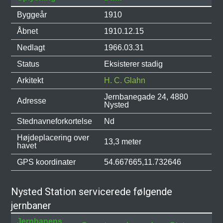
Byggeår
1910
Åbnet
1910.12.15
Nedlagt
1966.03.31
Status
Eksisterer stadig
Arkitekt
H. C. Glahn
Jernbanegade 24, 4880
Adresse
Nysted
Stednavneforkortelse
Nd
Højdeplacering over
13,3 meter
havet
GPS koordinater
54.667665,11.732646
Nysted Station servicerede følgende
jernbaner
Jernbanens