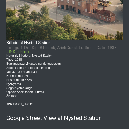
Billede af Nysted Station.
Fotograf: Det Kgl. Bibliotek, Ariel/Dansk Luftfoto - Dato: 1988 -
LINK til kilde.
Noter til: Billede af Nysted Station.
Titel:- 1988 -
Bygningsnavn:Nysted gamle togstation
Sted:Danmark, Lolland, Nysted
Vejnavn:Jernbanegade
Husnummer:24
Postnummer:4880
By:Nysted
Sogn:Nysted sogn
Ophav:Ariel/Dansk Luftfoto
År:1988
Id:A088387_028.tif
Google Street View af Nysted Station