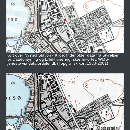
Kort over Nysted Station - Kilde: Indeholder data fra Styrelsen
for Dataforsyning og Effektivisering, skærmkortet, WMS-
tjeneste via datafordeler.dk (Topgrafisk kort 1980-2001)