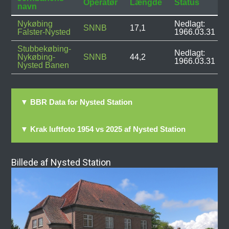
Operatør
Længde
Status
navn
Nykøbing
Nedlagt:
SNNB
17,1
Falster-Nysted
1966.03.31
Stubbekøbing-
Nedlagt:
Nykøbing-
SNNB
44,2
1966.03.31
Nysted Banen
▼ BBR Data for Nysted Station
▼ Krak luftfoto 1954 vs 2025 af Nysted Station
Billede af Nysted Station