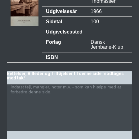
Thomassen
Udgivelsesår
1966
Sidetal
100
Udgivelsessted
Forlag
Dansk
Jernbane-Klub
ISBN
Rettelser, Billeder og Tilføjelser til denne side modtages
med tak!