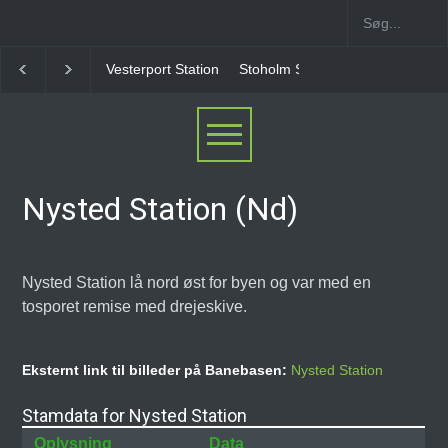
Stoholm Station
Klampenborgbane Station
Helle
Nysted Station (Nd)
Nysted Station lå nord øst for byen og var med en
tosporet remise med drejeskive.
Eksternt link til billeder på Banebasen:
Nysted Station
Stamdata for Nysted Station
Oplysning
Data