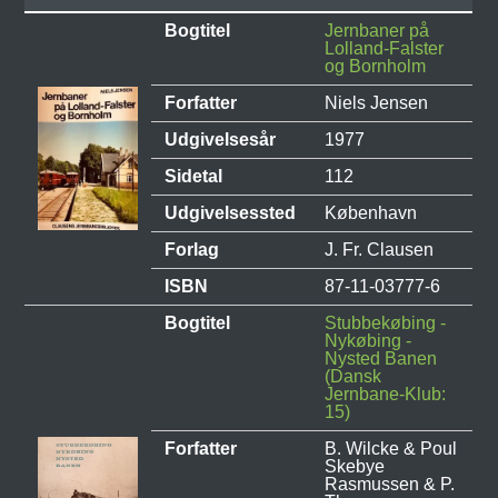
Bogtitel
Jernbaner på
Lolland-Falster
og Bornholm
Forfatter
Niels Jensen
Udgivelsesår
1977
Sidetal
112
Udgivelsessted
København
Forlag
J. Fr. Clausen
ISBN
87-11-03777-6
Bogtitel
Stubbekøbing -
Nykøbing -
Nysted Banen
(Dansk
Jernbane-Klub:
15)
Forfatter
B. Wilcke & Poul
Skebye
Rasmussen & P.