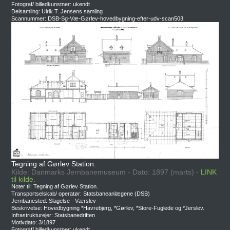
Fotograf/ billedkunstner: ukendt
Delsamling: Ulrik T. Jensens samling
Scannummer: DSB-Sg-Væ-Gørlev-hovedbygning-efter-udv-scan503
Tegning af Gørlev Station.
Kilde: Danmarks Jernbanemuseum - Dato: 1897 (marts) -
LINK
til kilde.
Noter til: Tegning af Gørlev Station.
Transportselskab/ operatør: Statsbaneanlægene (DSB)
Jernbanested: Slagelse - Værslev
Beskrivelse: Hovedbygning *Havrebjerg, *Gørlev, *Store-Fuglede og *Jerslev.
Infrastrukturejer: Statsbanedriften
Motivdato: 3/1897
Fotograf/ billedkunstner: ukendt