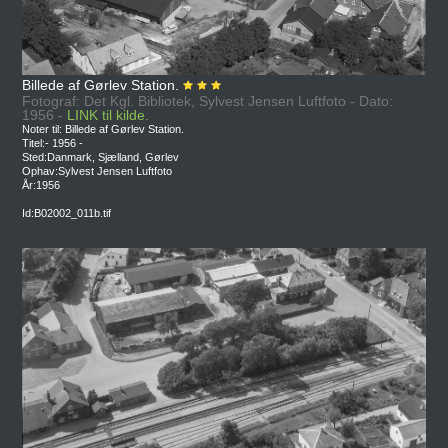
Billede af Gørlev Station.
Fotograf: Det Kgl. Bibliotek, Sylvest Jensen Luftfoto - Dato:
1956 -
LINK til kilde.
Noter til: Billede af Gørlev Station.
Titel:- 1956 -
Sted:Danmark, Sjælland, Gørlev
Ophav:Sylvest Jensen Luftfoto
År:1956
Id:B02002_011b.tif