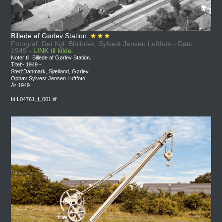
Billede af Gørlev Station.
Fotograf: Det Kgl. Bibliotek, Sylvest Jensen Luftfoto - Dato:
1949 -
LINK til kilde.
Noter til: Billede af Gørlev Station.
Titel:- 1949 -
Sted:Danmark, Sjælland, Gørlev
Ophav:Sylvest Jensen Luftfoto
År:1949
Id:L04761_f_001.tif