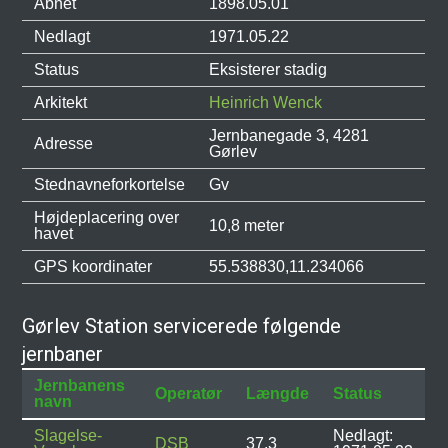
Åbnet
1898.05.01
Nedlagt
1971.05.22
Status
Eksisterer stadig
Arkitekt
Heinrich Wenck
Jernbanegade 3, 4281
Adresse
Gørlev
Stednavneforkortelse
Gv
Højdeplacering over
10,8 meter
havet
GPS koordinater
55.538830,11.234066
Gørlev Station servicerede følgende
jernbaner
Jernbanens
Operatør
Længde
Status
navn
Slagelse-
Nedlagt:
DSB
37,3