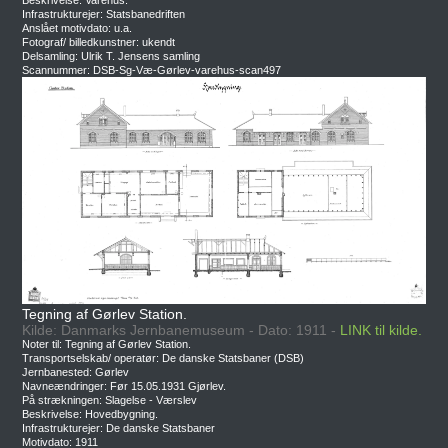
Beskrivelse: Varehus.
Infrastrukturejer: Statsbanedriften
Anslået motivdato: u.a.
Fotograf/ billedkunstner: ukendt
Delsamling: Ulrik T. Jensens samling
Scannummer: DSB-Sg-Væ-Gørlev-varehus-scan497
Tegning af Gørlev Station.
Kilde: Danmarks Jernbanemuseum - Dato: 1911 -
LINK til kilde.
Noter til: Tegning af Gørlev Station.
Transportselskab/ operatør: De danske Statsbaner (DSB)
Jernbanested: Gørlev
Navneændringer: Før 15.05.1931 Gjørlev.
På strækningen: Slagelse - Værslev
Beskrivelse: Hovedbygning.
Infrastrukturejer: De danske Statsbaner
Motivdato: 1911