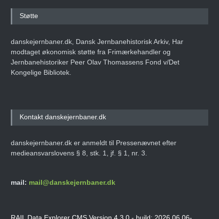
Støtte
danskejernbaner.dk, Dansk Jernbanehistorisk Arkiv, Har
modtaget økonomisk støtte fra Frimærkehandler og
Jernbanehistoriker Peer Olav Thomassens Fond v/Det
Kongelige Bibliotek.
Kontakt danskejernbaner.dk
danskejernbaner.dk er anmeldt til Pressenævnet efter
medieansvarslovens § 8, stk. 1, jf. § 1, nr. 3.
mail:
mail@danskejernbaner.dk
RAIL Data Explorer CMS Version 4.3.0 - build: 2026.06.06-