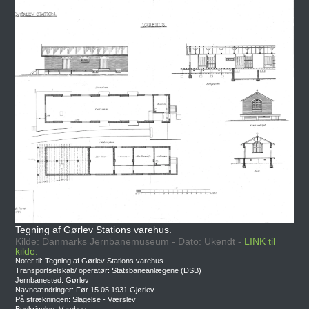
Tegning af Gørlev Stations varehus.
Kilde: Danmarks Jernbanemuseum - Dato: Ukendt -
LINK til
kilde.
Noter til: Tegning af Gørlev Stations varehus.
Transportselskab/ operatør: Statsbaneanlægene (DSB)
Jernbanested: Gørlev
Navneændringer: Før 15.05.1931 Gjørlev.
På strækningen: Slagelse - Værslev