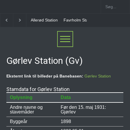
Favrholm Station
Hillerød Lokal Station
Hillerød 
Gørlev Station (Gv)
Eksternt link til billeder på Banebasen:
Gørlev Station
Stamdata for Gørlev Station
Oplysning
Data
Andre navne og
Før den 15. maj 1931:
stavemåder
Gjørlev
Byggeår
1898