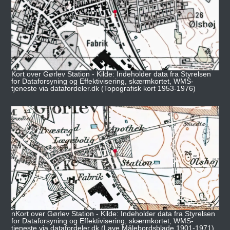
Kort over Gørlev Station - Kilde: Indeholder data fra Styrelsen
for Dataforsyning og Effektivisering, skærmkortet, WMS-
tjeneste via datafordeler.dk (Topografisk kort 1953-1976)
nKort over Gørlev Station - Kilde: Indeholder data fra Styrelsen
for Dataforsyning og Effektivisering, skærmkortet, WMS-
tjeneste via datafordeler.dk (Lave Målebordsblade 1901-1971)