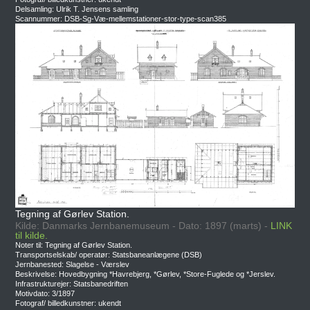
Delsamling: Ulrik T. Jensens samling
Scannummer: DSB-Sg-Væ-mellemstationer-stor-type-scan385
Tegning af Gørlev Station.
Kilde: Danmarks Jernbanemuseum - Dato: 1897 (marts) -
LINK
til kilde.
Noter til: Tegning af Gørlev Station.
Transportselskab/ operatør: Statsbaneanlægene (DSB)
Jernbanested: Slagelse - Værslev
Beskrivelse: Hovedbygning *Havrebjerg, *Gørlev, *Store-Fuglede og *Jerslev.
Infrastrukturejer: Statsbanedriften
Motivdato: 3/1897
Fotograf/ billedkunstner: ukendt