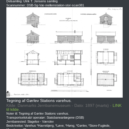
Delsamling: Ulrik T. Jensens samling
Scannummer: DSB-Sg-Væ-mellemstation-stor-scan381
Tegning af Gørlev Stations varehus.
Kilde: Danmarks Jernbanemuseum - Dato: 1897 (marts) -
LINK
til kilde.
Noter til: Tegning af Gørlev Stations varehus.
Transportselskab/ operatør: Statsbaneanlægene (DSB)
Jernbanested: Slagelse - Værslev
Beskrivelse: Varehus *Havrebjerg, *Løve, *Høng, *Gørlev, *Store-Fuglede,