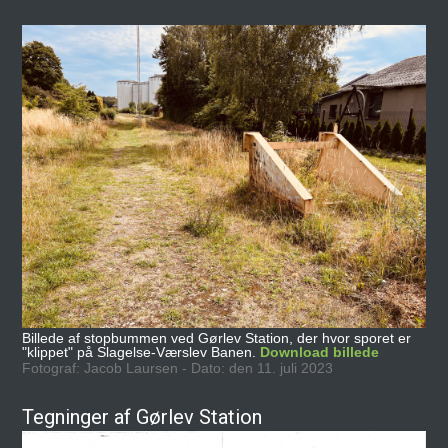
Billede af stopbummen ved Gørlev Station, der hvor sporet er
"klippet" på Slagelse-Værslev Banen.
Download billede
Fotograf: Jacob Laursen - Dato: den 11. juli 2023
Tegninger af Gørlev Station