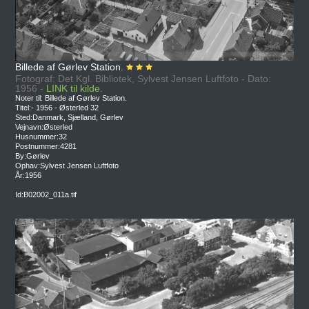
Billede af Gørlev Station.
Fotograf: Det Kgl. Bibliotek, Sylvest Jensen Luftfoto - Dato:
1956 -
LINK til kilde.
Noter til: Billede af Gørlev Station.
Titel:- 1956 - Østerled 32
Sted:Danmark, Sjælland, Gørlev
Vejnavn:Østerled
Husnummer:32
Postnummer:4281
By:Gørlev
Ophav:Sylvest Jensen Luftfoto
År:1956
Id:B02002_011a.tif