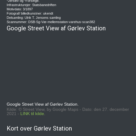
*Jerslev og *Forsinge.
Infrastrukturejer: Statsbanedriften
Motivdato: 3/1897
Fotograf/ billedkunstner: ukendt
Delsamling: Ulrik T. Jensens samling
Scannummer: DSB-Sg-Væ-mellemstation-varehus-scan382
Google Street View af Gørlev Station
Google Street View af Gørlev Station.
Kilde: © Street View, by Google Maps - Dato: den 27. december
2021 -
LINK til kilde.
Kort over Gørlev Station