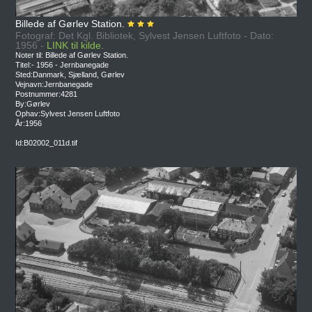
Billede af Gørlev Station.
Fotograf: Det Kgl. Bibliotek, Sylvest Jensen Luftfoto - Dato:
1956 -
LINK til kilde.
Noter til: Billede af Gørlev Station.
Titel:- 1956 - Jernbanegade
Sted:Danmark, Sjælland, Gørlev
Vejnavn:Jernbanegade
Postnummer:4281
By:Gørlev
Ophav:Sylvest Jensen Luftfoto
År:1956
Id:B02002_011d.tif