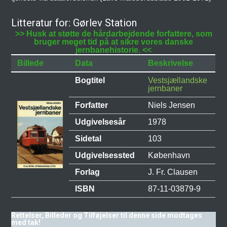
Litteratur for: Gørlev Station
>> Husk at støtte de hårdarbejdende forfattere, som
bruger meget tid på at sikre vores danske
jernbanehistorie. <<
Billede
Data
Beskrivelse
Bogtitel
Vestsjællandske
jernbaner
Forfatter
Niels Jensen
Udgivelsesår
1978
Sidetal
103
Udgivelsessted
København
Forlag
J. Fr. Clausen
ISBN
87-11-03879-9
Rettelser, Billeder og Tilføjelser til denne side modtages
med tak!