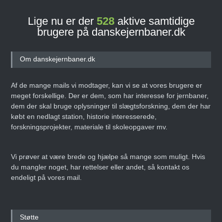
Lige nu er der
528
aktive samtidige
brugere på danskejernbaner.dk
Banebasen: Det nye digitale
jernbane- og
sporvejshistoriske arkiv!
Om danskejernbaner.dk
Den 27. september 2025
ARTIKEL
Af de mange mails vi modtager, kan vi se at vores brugere er
meget forskellige. Der er dem, som har interesse for jernbaner,
dem der skal bruge oplysninger til slægtsforskning, dem der har
købt en nedlagt station, historie interesserede,
Danmarks Jernbanemuseum
forskningsprojekter, materiale til skoleopgaver mv.
fejrer 50-års jubilæum med
storstilet
weekendarrangement
Vi prøver at være brede og hjælpe så mange som muligt. Hvis
Den 14. juni 2025
ARTIKEL
du mangler noget, har rettelser eller andet, så kontakt os
endeligt på vores mail.
Erling Nederland –
Infografiens Mester
Støtte