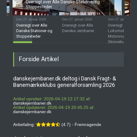
Oversigt over Alle Danske Stationer og
Stoppesteder
Den 27. januar 2026
Den 27. januar 2026
Den 27. januar 202
Oversigt over Alle
Oversigt over Alle
Oversigt over D
Danske Stationer og
Danske Jernbaner
Lokomotiver,
Stoppesteder
Motorvogne og
Skinnebusser
Forside Artikel
danskejernbaner.dk deltog i Dansk Fragt- &
Banemærkeklubs generalforsamling 2026
Artikel oprettet: 2026-04-19 12:17:32 af:
danskejernbaner.dk
Artikel opdateret: 2026-04-19 20:45:25 af:
danskejernbaner.dk
Anbefaling:
(4.7) - Fremragende