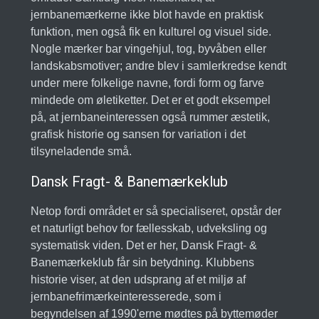
jernbanemærkerne ikke blot havde en praktisk
funktion, men også fik en kulturel og visuel side.
Nogle mærker bar vingehjul, tog, byvåben eller
landskabsmotiver; andre blev i samlerkredse kendt
under mere folkelige navne, fordi form og farve
mindede om øletiketter. Det er et godt eksempel
på, at jernbaneinteressen også rummer æstetik,
grafisk historie og sansen for variation i det
tilsyneladende små.
Dansk Fragt- & Banemærkeklub
Netop fordi området er så specialiseret, opstår der
et naturligt behov for fællesskab, udveksling og
systematisk viden. Det er her, Dansk Fragt- &
Banemærkeklub får sin betydning. Klubbens
historie viser, at den udsprang af et miljø af
jernbanefrimærkeinteresserede, som i
begyndelsen af 1990'erne mødtes på byttemøder