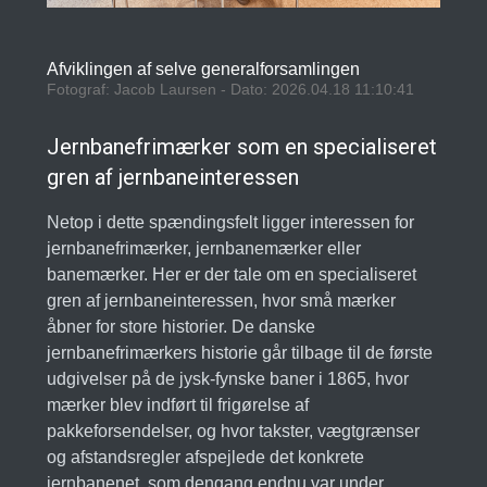
Afviklingen af selve generalforsamlingen
Fotograf: Jacob Laursen - Dato: 2026.04.18 11:10:41
Jernbanefrimærker som en specialiseret
gren af jernbaneinteressen
Netop i dette spændingsfelt ligger interessen for
jernbanefrimærker, jernbanemærker eller
banemærker. Her er der tale om en specialiseret
gren af jernbaneinteressen, hvor små mærker
åbner for store historier. De danske
jernbanefrimærkers historie går tilbage til de første
udgivelser på de jysk-fynske baner i 1865, hvor
mærker blev indført til frigørelse af
pakkeforsendelser, og hvor takster, vægtgrænser
og afstandsregler afspejlede det konkrete
jernbanenet, som dengang endnu var under