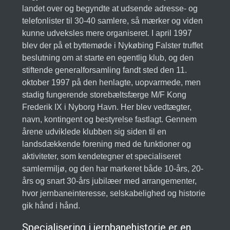
landet over og begyndte at udsende adresse- og
telefonlister til 30-40 samlere, så mærker og viden
kunne udveksles mere organiseret. I april 1997
blev der på et byttemøde i Nykøbing Falster truffet
beslutning om at starte en egentlig klub, og den
stiftende generalforsamling fandt sted den 11.
oktober 1997 på den henlagte, uopvarmede, men
stadig fungerende storebæltsfærge M/F Kong
Frederik IX i Nyborg Havn. Her blev vedtægter,
navn, kontingent og bestyrelse fastlagt. Gennem
årene udviklede klubben sig siden til en
landsdækkende forening med de funktioner og
aktiviteter, som kendetegner et specialiseret
samlermiljø, og den har markeret både 10-års, 20-
års og snart 30-års jubilæer med arrangementer,
hvor jernbaneinteresse, selskabelighed og historie
gik hånd i hånd.
Specialisering i jernbanehistorie er en