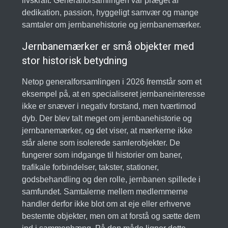
livskraft. Generalforsamlingen var præget af
dedikation, passion, hyggeligt samvær og mange
samtaler om jernbanehistorie og jernbanemærker.
Jernbanemærker er små objekter med
stor historisk betydning
Netop generalforsamlingen i 2026 fremstår som et
eksempel på, at en specialiseret jernbaneinteresse
ikke er snæver i negativ forstand, men tværtimod
dyb. Der blev talt meget om jernbanehistorie og
jernbanemærker, og det viser, at mærkerne ikke
står alene som isolerede samlerobjekter. De
fungerer som indgange til historier om baner,
trafikale forbindelser, takster, stationer,
godsbehandling og den rolle, jernbanen spillede i
samfundet. Samtalerne mellem medlemmerne
handler derfor ikke blot om at eje eller erhverve
bestemte objekter, men om at forstå og sætte dem