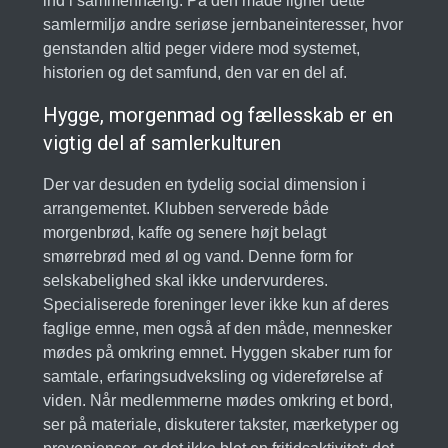
ind i sammenhæng. På den måde ligner dette
samlermiljø andre seriøse jernbaneinteresser, hvor
genstanden altid peger videre mod systemet,
historien og det samfund, den var en del af.
Hygge, morgenmad og fællesskab er en
vigtig del af samlerkulturen
Der var desuden en tydelig social dimension i
arrangementet. Klubben serverede både
morgenbrød, kaffe og senere højt belagt
smørrebrød med øl og vand. Denne form for
selskabelighed skal ikke undervurderes.
Specialiserede foreninger lever ikke kun af deres
faglige emne, men også af den måde, mennesker
mødes på omkring emnet. Hyggen skaber rum for
samtale, erfaringsudveksling og videreførelse af
viden. Når medlemmerne mødes omkring et bord,
ser på materiale, diskuterer takster, mærketyper og