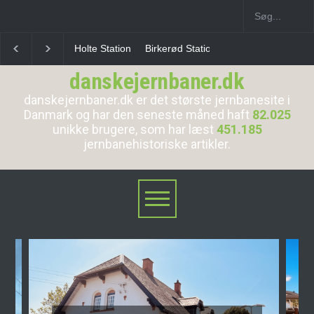
Birkerød Station
Allerød Station
Favrholm Statio
danskejernbaner.dk
danskejernbaner.dk er det største jernbanesite i
Danmark og har den seneste måned haft
82.025
unikke brugere, som har læst
451.185
jernbanehistoriske artikler.