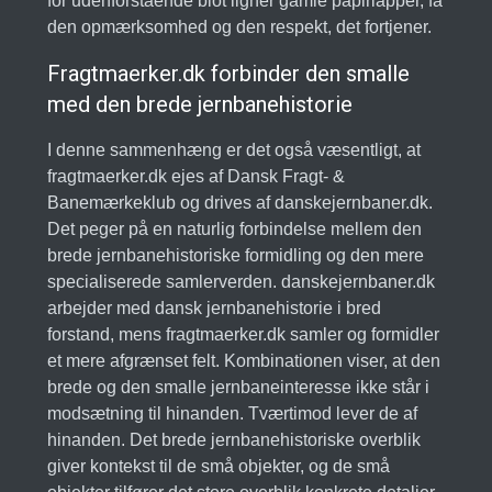
for udenforstående blot ligner gamle papirlapper, få
den opmærksomhed og den respekt, det fortjener.
Fragtmaerker.dk forbinder den smalle
med den brede jernbanehistorie
I denne sammenhæng er det også væsentligt, at
fragtmaerker.dk ejes af Dansk Fragt- &
Banemærkeklub og drives af danskejernbaner.dk.
Det peger på en naturlig forbindelse mellem den
brede jernbanehistoriske formidling og den mere
specialiserede samlerverden. danskejernbaner.dk
arbejder med dansk jernbanehistorie i bred
forstand, mens fragtmaerker.dk samler og formidler
et mere afgrænset felt. Kombinationen viser, at den
brede og den smalle jernbaneinteresse ikke står i
modsætning til hinanden. Tværtimod lever de af
hinanden. Det brede jernbanehistoriske overblik
giver kontekst til de små objekter, og de små