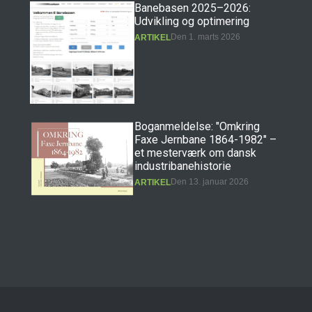
Banebasen 2025–2026:
Udvikling og optimering
Den 1. marts 2026
ARTIKEL
Boganmeldelse: "Omkring
Faxe Jernbane 1864-1982" –
et mesterværk om dansk
industribanehistorie
Den 13. januar 2026
ARTIKEL
Boganmeldelse: "Erindringer
fra Præstøbanen" – et
hovedværk i dansk
jernbanehistorie
Den 11. december 2025
ARTIKEL