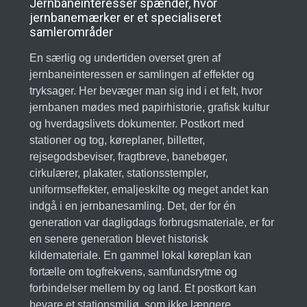
Jernbaneinteresser spænder, hvor
jernbanemærker er et specialiseret
samlerområder
En særlig og undertiden overset gren af
jernbaneinteressen er samlingen af effekter og
tryksager. Her bevæger man sig ind i et felt, hvor
jernbanen mødes med papirhistorie, grafisk kultur
og hverdagslivets dokumenter. Postkort med
stationer og tog, køreplaner, billetter,
rejsegodsbeviser, fragtbreve, banebøger,
cirkulærer, plakater, stationsstempler,
uniformseffekter, emaljeskilte og meget andet kan
indgå i en jernbanesamling. Det, der for én
generation var dagligdags forbrugsmateriale, er for
en senere generation blevet historisk
kildemateriale. En gammel lokal køreplan kan
fortælle om togfrekvens, samfundsrytme og
forbindelser mellem by og land. Et postkort kan
bevare et stationsmiljø, som ikke længere