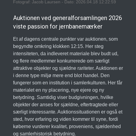
Fotograf: Jacob Laursen - Dato: 2026.04.18 12:22:59
Auktionen ved generalforsamlingen 2026
viste passion for jernbanemærker
Et af dagens centrale punkter var auktionen, som
begyndte omkring klokken 12:15. Her steg
intensiteten, da indleveret materiale blev budt ud,
og flere medlemmer konkurrerede om særligt
attraktive objekter og sjældne rariteter. Auktionen er
i denne type miljø mere end blot handel. Den
fungerer som en institution i samlerkulturen. Her får
materialet en ny placering, nye ejere og ny
betydning. Samtidig viser budgivningen, hvilke
objekter der anses for sjældne, eftertragtede eller
særligt interessante. Auktionssituationen er også et
sted, hvor erfaring og viden kommer til syne, fordi
køberne vurderer kvalitet, proveniens, sjældenhed
og samlerhistorisk betydning.