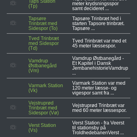
Taps Station
meter krydsningsspor
(Tp)
samt decideret ...
Tapsøre
Tapsøre Trinbræt hed i
Trinbræt med
starten Tapsore trinbræt.
Sidespor (To)
Tapsøre ...
Tved Trinbræt
Tved Trinbræt var med et
med Sidespor
45 meter læssespor.
(Td)
Vamdrup Østbanegård -
Vamdrup
Et Kapitel i Dansk
Østbanegård
JernbanehistorieVamdrup
(Vm)
...
Varmark Station var med
Varmark Station
120 meter læsse- og
(Vk)
vigespor samt fra ...
Vejstruprød
Vejstruprød Trinbræt var
Trinbræt med
med 60 meter læssespor.
Sidespor (Vø)
Verst Station - fra Veerst
Verst Station
til stationsby på
(Vs)
TroldhedebanenVerst ...