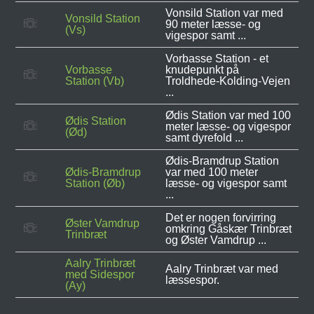
Vonsild Station var med
Vonsild Station
90 meter læsse- og
(Vs)
vigespor samt ...
Vorbasse Station - et
Vorbasse
knudepunkt på
Station (Vb)
Troldhede-Kolding-Vejen
...
Ødis Station var med 100
Ødis Station
meter læsse- og vigespor
(Ød)
samt dyrefold ...
Ødis-Bramdrup Station
Ødis-Bramdrup
var med 100 meter
Station (Øb)
læsse- og vigespor samt
...
Det er nogen forvirring
Øster Vamdrup
omkring Gåskær Trinbræt
Trinbræt
og Øster Vamdrup ...
Aalry Trinbræt
Aalry Trinbræt var med
med Sidespor
læssespor.
(Ay)