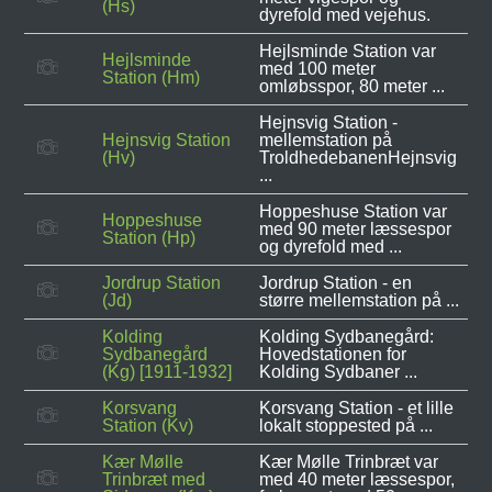
(Hs)
dyrefold med vejehus.
Hejlsminde Station var
Hejlsminde
med 100 meter
Station (Hm)
omløbsspor, 80 meter ...
Hejnsvig Station -
Hejnsvig Station
mellemstation på
(Hv)
TroldhedebanenHejnsvig
...
Hoppeshuse Station var
Hoppeshuse
med 90 meter læssespor
Station (Hp)
og dyrefold med ...
Jordrup Station
Jordrup Station - en
(Jd)
større mellemstation på ...
Kolding
Kolding Sydbanegård:
Sydbanegård
Hovedstationen for
(Kg) [1911-1932]
Kolding Sydbaner ...
Korsvang
Korsvang Station - et lille
Station (Kv)
lokalt stoppested på ...
Kær Mølle
Kær Mølle Trinbræt var
Trinbræt med
med 40 meter læssespor,