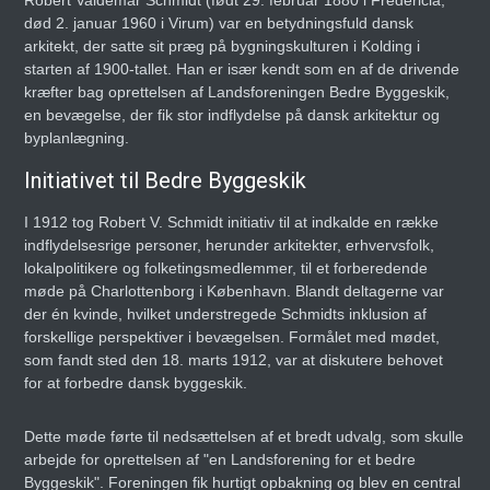
Robert Valdemar Schmidt (født 29. februar 1880 i Fredericia,
død 2. januar 1960 i Virum) var en betydningsfuld dansk
arkitekt, der satte sit præg på bygningskulturen i Kolding i
starten af 1900-tallet. Han er især kendt som en af de drivende
kræfter bag oprettelsen af Landsforeningen Bedre Byggeskik,
en bevægelse, der fik stor indflydelse på dansk arkitektur og
byplanlægning.
Initiativet til Bedre Byggeskik
I 1912 tog Robert V. Schmidt initiativ til at indkalde en række
indflydelsesrige personer, herunder arkitekter, erhvervsfolk,
lokalpolitikere og folketingsmedlemmer, til et forberedende
møde på Charlottenborg i København. Blandt deltagerne var
der én kvinde, hvilket understregede Schmidts inklusion af
forskellige perspektiver i bevægelsen. Formålet med mødet,
som fandt sted den 18. marts 1912, var at diskutere behovet
for at forbedre dansk byggeskik.
Dette møde førte til nedsættelsen af et bredt udvalg, som skulle
arbejde for oprettelsen af "en Landsforening for et bedre
Byggeskik". Foreningen fik hurtigt opbakning og blev en central