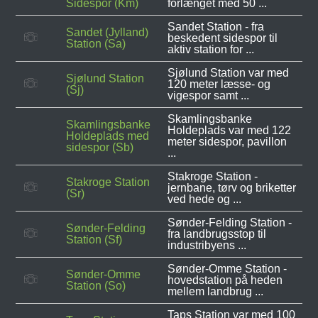
Sidespor (Km)
forlænget med 50 ...
Sandet Station - fra
Sandet (Jylland)
beskedent sidespor til
Station (Sa)
aktiv station for ...
Sjølund Station var med
Sjølund Station
120 meter læsse- og
(Sj)
vigespor samt ...
Skamlingsbanke
Skamlingsbanke
Holdeplads var med 122
Holdeplads med
meter sidespor, pavillon
sidespor (Sb)
...
Stakroge Station -
Stakroge Station
jernbane, tørv og briketter
(Sr)
ved hede og ...
Sønder-Felding Station -
Sønder-Felding
fra landbrugsstop til
Station (Sf)
industribyens ...
Sønder-Omme Station -
Sønder-Omme
hovedstation på heden
Station (So)
mellem landbrug ...
Taps Station var med 100