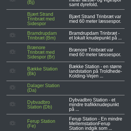
(Bj)
samt dyrefold.
Bjært Strand
Bjært Strand Trinbræt var
Trinbræt med
med 60 meter læssespor.
Sidespor
Bramdrupdam
Bramdrupdam Trinbræt -
Trinbræt (Bm)
et lokalt knudepunkt på ...
Brænore
Brænore Trinbræt var
Trinbræt med
med 60 meter læssespor.
Sidespor (Br)
Bække Station - en større
Bække Station
landstation på Troldhede-
(Bk)
Kolding-Vejen ...
Dalager Station
(Da)
Dybvadbro Station - et
Dybvadbro
mindre trafikknudepunkt
Station (Db)
på ...
Ferup Station - En mindre
Ferup Station
MellemstationFerup
(Fe)
Station indgik som ...