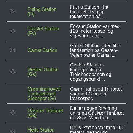
Fitting Station - fra
Fitting Station
trinbræt til vigtig
(Ft)
lokalstation på ...
Fovslet Station var med
Fovslet Station
120 meter læsse- og
(Fv)
vigespor samt ...
Gamst Station - den lille
Gamst Station
landstation på Gesten-
Vejen banenGamst ...
Gesten Station -
Gesten Station
knudepunkt på
(Gs)
Troldhedebanen og
udgangspunkt ...
Grønninghoved
Grønninghoved Trinbræt
Trinbræt med
var med 40 meter
Sidespor (Gr)
læssespor.
Det er nogen forvirring
Gåskær Trinbræt
omkring Gåskær Trinbræt
(Gk)
og Øster Vamdrup ...
Hejls Station var med 100
Hejls Station
meter vigespor og