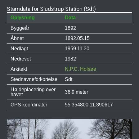
Stamdata for Sludstrup Station (Sdt)
Oplysning
Data
Byggeår
1892
Åbnet
1892.05.15
Nedlagt
1959.11.30
Nedrevet
1982
Arkitekt
N.P.C. Holsøe
Stednavneforkortelse
Sdt
Højdeplacering over
36,9 meter
havet
GPS koordinater
55.354800,11.390617