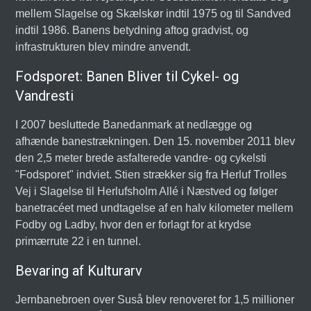
mellem Slagelse og Skælskør indtil 1975 og til Sandved
indtil 1986. Banens betydning aftog gradvist, og
infrastrukturen blev mindre anvendt.
Fodsporet: Banen Bliver til Cykel- og
Vandresti
I 2007 besluttede Banedanmark at nedlægge og
afhænde banestrækningen. Den 15. november 2011 blev
den 2,5 meter brede asfalterede vandre- og cykelsti
"Fodsporet" indviet. Stien strækker sig fra Herluf Trolles
Vej i Slagelse til Herlufsholm Allé i Næstved og følger
banetracéet med undtagelse af en halv kilometer mellem
Fodby og Ladby, hvor den er forlagt for at krydse
primærrute 22 i en tunnel.
Bevaring af Kulturarv
Jernbanebroen over Suså blev renoveret for 1,5 millioner