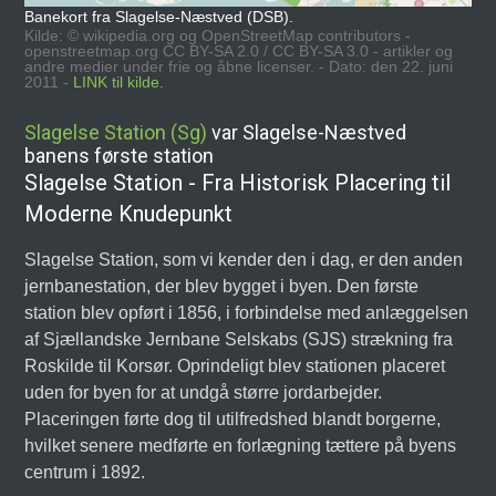
Banekort fra Slagelse-Næstved (DSB).
Kilde: © wikipedia.org og OpenStreetMap contributors -
openstreetmap.org CC BY-SA 2.0 / CC BY-SA 3.0 - artikler og
andre medier under frie og åbne licenser. - Dato: den 22. juni
2011 -
LINK til kilde.
Slagelse Station (Sg)
var Slagelse-Næstved
banens første station
Slagelse Station - Fra Historisk Placering til
Moderne Knudepunkt
Slagelse Station, som vi kender den i dag, er den anden
jernbanestation, der blev bygget i byen. Den første
station blev opført i 1856, i forbindelse med anlæggelsen
af Sjællandske Jernbane Selskabs (SJS) strækning fra
Roskilde til Korsør. Oprindeligt blev stationen placeret
uden for byen for at undgå større jordarbejder.
Placeringen førte dog til utilfredshed blandt borgerne,
hvilket senere medførte en forlægning tættere på byens
centrum i 1892.