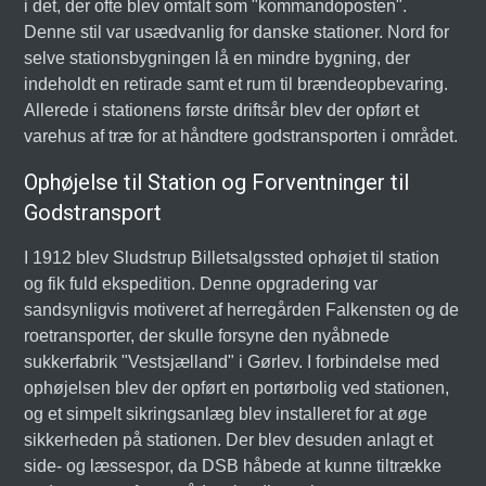
i det, der ofte blev omtalt som "kommandoposten".
Denne stil var usædvanlig for danske stationer. Nord for
selve stationsbygningen lå en mindre bygning, der
indeholdt en retirade samt et rum til brændeopbevaring.
Allerede i stationens første driftsår blev der opført et
varehus af træ for at håndtere godstransporten i området.
Ophøjelse til Station og Forventninger til
Godstransport
I 1912 blev Sludstrup Billetsalgssted ophøjet til station
og fik fuld ekspedition. Denne opgradering var
sandsynligvis motiveret af herregården Falkensten og de
roetransporter, der skulle forsyne den nyåbnede
sukkerfabrik "Vestsjælland" i Gørlev. I forbindelse med
ophøjelsen blev der opført en portørbolig ved stationen,
og et simpelt sikringsanlæg blev installeret for at øge
sikkerheden på stationen. Der blev desuden anlagt et
side- og læssespor, da DSB håbede at kunne tiltrække