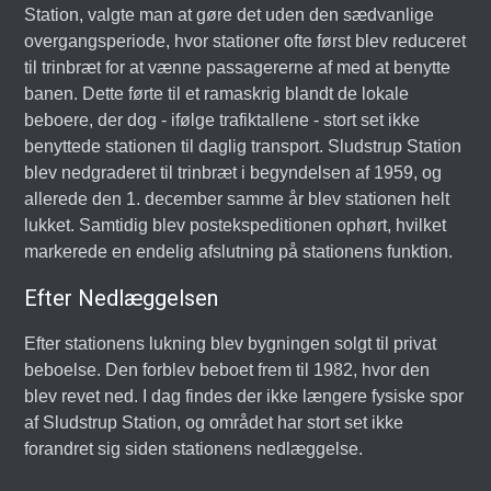
Station, valgte man at gøre det uden den sædvanlige
overgangsperiode, hvor stationer ofte først blev reduceret
til trinbræt for at vænne passagererne af med at benytte
banen. Dette førte til et ramaskrig blandt de lokale
beboere, der dog - ifølge trafiktallene - stort set ikke
benyttede stationen til daglig transport. Sludstrup Station
blev nedgraderet til trinbræt i begyndelsen af 1959, og
allerede den 1. december samme år blev stationen helt
lukket. Samtidig blev postekspeditionen ophørt, hvilket
markerede en endelig afslutning på stationens funktion.
Efter Nedlæggelsen
Efter stationens lukning blev bygningen solgt til privat
beboelse. Den forblev beboet frem til 1982, hvor den
blev revet ned. I dag findes der ikke længere fysiske spor
af Sludstrup Station, og området har stort set ikke
forandret sig siden stationens nedlæggelse.