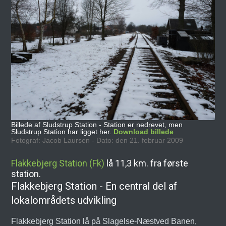
Billede af Sludstrup Station - Station er nedrevet, men
Sludstrup Station har ligget her.
Download billede
Fotograf: Jacob Laursen - Dato: den 21. februar 2009
Flakkebjerg Station (Fk)
lå 11,3 km. fra første
station.
Flakkebjerg Station - En central del af
lokalområdets udvikling
Flakkebjerg Station lå på Slagelse-Næstved Banen,