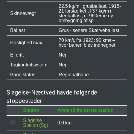
22,5 kg/m i grusballast, 1915-
21 forstærket til 37 kg/m i
Skinnevægt
stenballast, i 1960erne ny
ombygning af sp
Ballast
Grus - senere Skærveballast
70 km/t, fra 1923: 90 km/t –
Hastighed max
hvor banen blev indhegnet
El drift
Nej
Togkontrolsystem
Nej
Bane status
Regionalbane
Slagelse-Næstved havde følgende
stoppesteder
Station
Afstand fra første station
Slagelse
0,0 km
Station (Sg)