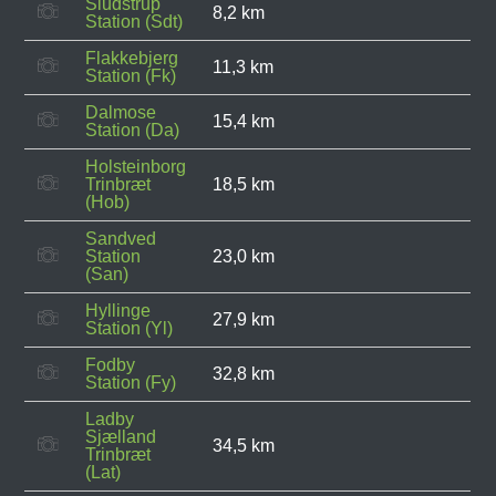
Sludstrup
8,2 km
Station (Sdt)
Flakkebjerg
11,3 km
Station (Fk)
Dalmose
15,4 km
Station (Da)
Holsteinborg
Trinbræt
18,5 km
(Hob)
Sandved
Station
23,0 km
(San)
Hyllinge
27,9 km
Station (Yl)
Fodby
32,8 km
Station (Fy)
Ladby
Sjælland
34,5 km
Trinbræt
(Lat)