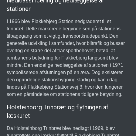
Nedklassificering og nedlæggelse af
stationen
I 1966 blev Flakkebjerg Station nedgraderet til et
trinbræt. Dette markerede begyndelsen på stationens
tilbagegang som et vigtigt transportknudepunkt. Den
generelle udvikling i samfundet, hvor biltrafik og busser
overtog en større del af transportbehovet, betød, at
jernbanens betydning for Flakkebjerg langsomt blev
mindre. Den endelige nedlæggelse af stationen i 1971
symboliserede afslutningen på en æra. Dog eksisterer
den oprindelige stationsbygning stadig og kan i dag
findes på Flakkebjerg Stationsvej 3, hvor den fungerer
som en påmindelse om stationens tidligere betydning.
Holsteinborg Trinbræt og flytningen af
læskuret
Da Holsteinborg Trinbræt blev nedlagt i 1969, blev
trinbrættets ene læskur flyttet til Flakkebjerg Trinbræt.