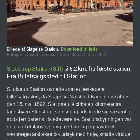
Billede af Slagelse Station.
Download billede
Fotograf: Jacob Laursen - Dato: den 20. april 2022
Sludstrup Station (Sdt)
lå 8,2 km. fra første station.
Fra Billetsalgssted til Station
Sludstrup Station startede som et beskedent
billetsalgssted, da Slagelse-Næstved Banen blev åbnet
den 15. maj 1892. Stationen lå cirka én kilometer fra
landsbyen Sludstrup, som aldrig udviklede sig væsentligt
trods jernbanens tilstedeværelse. Stationsbygningen var
en enkel etplansbygning med tre fag og havde et
særpræget arkitektonisk udtryk med høje, smalle vinduer