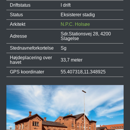
Driftstatus
I drift
Status
Eksisterer stadig
Arkitekt
N.P.C. Holsøe
Sdr.Stationsvej 28, 4200
Adresse
Slagelse
Stednavneforkortelse
Sg
Højdeplacering over
33,7 meter
havet
GPS koordinater
55.407318,11.348925