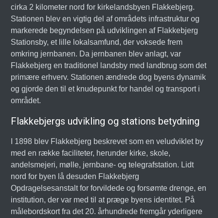
cirka 2 kilometer nord for kirkelandsbyen Flakkebjerg.
Stationen blev en vigtig del af områdets infrastruktur og
markerede begyndelsen på udviklingen af Flakkebjerg
Stationsby, et lille lokalsamfund, der voksede frem
omkring jernbanen. Da jernbanen blev anlagt, var
Flakkebjerg en traditionel landsby med landbrug som det
primære erhverv. Stationen ændrede dog byens dynamik
og gjorde den til et knudepunkt for handel og transport i
området.
Flakkebjergs udvikling og stations betydning
I 1898 blev Flakkebjerg beskrevet som en veludviklet by
med en række faciliteter, herunder kirke, skole,
andelsmejeri, mølle, jernbane- og telegrafstation. Lidt
nord for byen lå desuden Flakkebjerg
Opdragelsesanstalt for forvildede og forsømte drenge, en
institution, der var med til at præge byens identitet. På
målebordskort fra det 20. århundrede fremgår yderligere