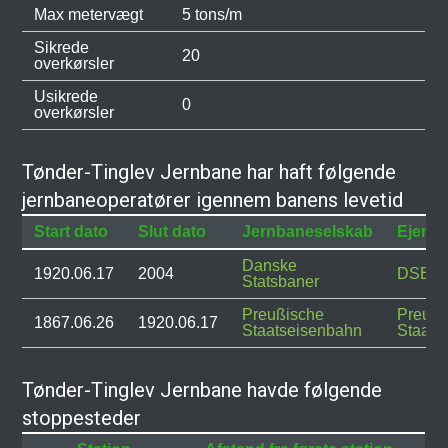
Max metervægt
5 tons/m
Sikrede
20
overkørsler
Usikrede
0
overkørsler
Tønder-Tinglev Jernbane har haft følgende
jernbaneoperatører igennem banens levetid
Start dato
Slut dato
Jernbaneselskab
Ejend
Danske
1920.06.17
2004
DSB
Statsbaner
Preußische
Preußi
1867.06.26
1920.06.17
Staatseisenbahn
Staats
Tønder-Tinglev Jernbane havde følgende
stoppesteder