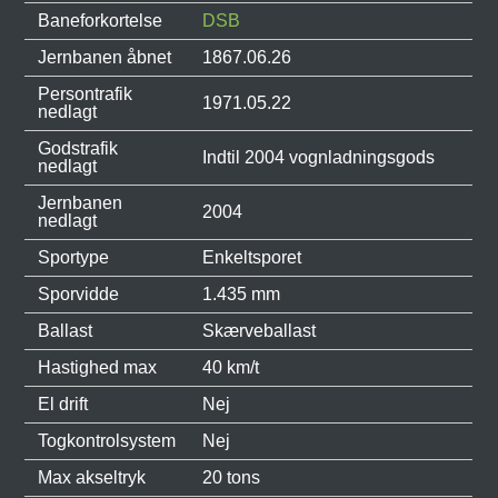
Baneforkortelse
DSB
Jernbanen åbnet
1867.06.26
Persontrafik
1971.05.22
nedlagt
Godstrafik
Indtil 2004 vognladningsgods
nedlagt
Jernbanen
2004
nedlagt
Sportype
Enkeltsporet
Sporvidde
1.435 mm
Ballast
Skærveballast
Hastighed max
40 km/t
El drift
Nej
Togkontrolsystem
Nej
Max akseltryk
20 tons