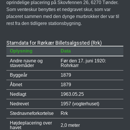
oprindelige placering på Skovfennen 26, 6270 Tønder.
Som venteskur benyttes et nedgravet skur, som var
placeret sammen med den dynge murbrokker der var til
rest fra den tidligere stationsbygning.
Stamdata for Rørkær Billetsalgssted (Rrk)
Oplysning
Data
Andre navne og
Før den 17. juni 1920:
stavemåder
Rohrkarr
Byggeår
1879
Åbnet
1879
Nedlagt
1963.05.25
Nedrevet
1957 (vogterhuset)
Stednavneforkortelse
Rrk
Højdeplacering over
2,0 meter
havet