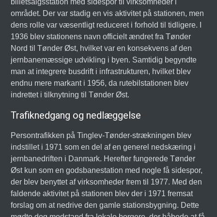
billetsalgsstation med sidespor til virksomheder i
området. Der var stadig en vis aktivitet på stationen, men
dens rolle var væsentligt reduceret i forhold til tidligere. I
1936 blev stationens navn officielt ændret fra Tønder
Nord til Tønder Øst, hvilket var en konsekvens af den
jernbanemæssige udvikling i byen. Samtidig begyndte
man at integrere busdrift i infrastrukturen, hvilket blev
endnu mere markant i 1956, da rutebilstationen blev
indrettet i tilknytning til Tønder Øst.
Trafiknedgang og nedlæggelse
Persontrafikken på Tinglev-Tønder-strækningen blev
indstillet i 1971 som en del af en generel nedskæring i
jernbanedriften i Danmark. Herefter fungerede Tønder
Øst kun som en godsbanestation med nogle få sidespor,
der blev benyttet af virksomheder frem til 1977. Med den
faldende aktivitet på stationen blev der i 1971 fremsat
forslag om at nedrive den gamle stationsbygning. Dette
mødte dog modstand fra lokale borgere, der håbede at få