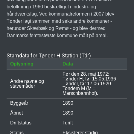
befolkning i 1960 beskæftiget i industri- og
håndværksfag. Ved kommunalreformen i 2007 blev
Tønder lagt sammen med seks andre kommuner -
herunder Skærbæk og Rømø - og blev dermed
Danmarks femtestørste kommune målt på areal.
Stamdata for Tønder H Station (Tdr)
Oplysning
Data
Før den 28. maj 1972:
Tønder H, før 15.05.1936
Andre navne og
Tønder, før 17.06.1920
stavemåder
Tondern M (M =
Marschbahnhof).
Byggeår
1890
Åbnet
1890
Driftstatus
I drift
Status
Eksisterer stadig