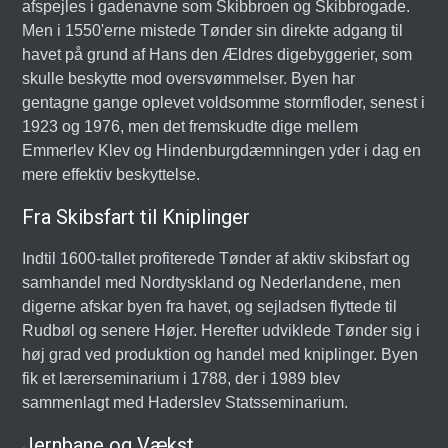
afspejles i gadenavne som Skibbroen og Skibbrogade.
Men i 1550'erne mistede Tønder sin direkte adgang til
havet på grund af Hans den Ældres digebyggerier, som
skulle beskytte mod oversvømmelser. Byen har
gentagne gange oplevet voldsomme stormfloder, senest i
1923 og 1976, men det fremskudte dige mellem
Emmerlev Klev og Hindenburgdæmningen yder i dag en
mere effektiv beskyttelse.
Fra Skibsfart til Kniplinger
Indtil 1600-tallet profiterede Tønder af aktiv skibsfart og
samhandel med Nordtyskland og Nederlandene, men
digerne afskar byen fra havet, og sejladsen flyttede til
Rudbøl og senere Højer. Herefter udviklede Tønder sig i
høj grad ved produktion og handel med kniplinger. Byen
fik et lærerseminarium i 1788, der i 1989 blev
sammenlagt med Haderslev Statsseminarium.
Jernbane og Vækst