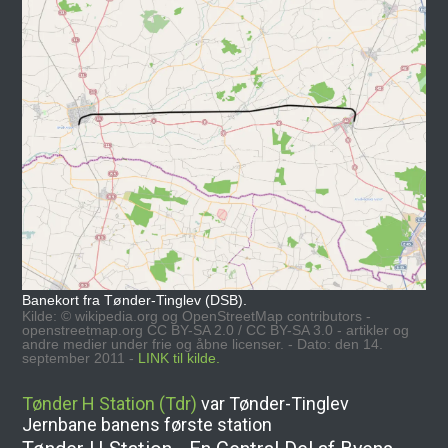
Banekort fra Tønder-Tinglev (DSB).
Kilde: © wikipedia.org og OpenStreetMap contributors -
openstreetmap.org CC BY-SA 2.0 / CC BY-SA 3.0 - artikler og
andre medier under frie og åbne licenser. - Dato: den 14.
september 2011 -
LINK til kilde.
Tønder H Station (Tdr)
var Tønder-Tinglev
Jernbane banens første station