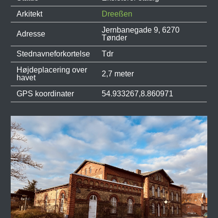
Arkitekt
Dreeßen
Jernbanegade 9, 6270
Adresse
Tønder
Stednavneforkortelse
Tdr
Højdeplacering over
2,7 meter
havet
GPS koordinater
54.933267,8.860971