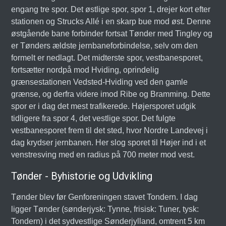
engang tre spor. Det østlige spor, spor 1, drejer kort efter
stationen og Strucks Allé i en skarp bue mod øst. Denne
østgående bane forbinder fortsat Tønder med Tingley og
er Tønders ældste jernbaneforbindelse, selv om den
formelt er nedlagt. Det midterste spor, vestbanesporet,
fortsætter nordpå mod Hviding, oprindelig
grænsestationen Vedsted-Hviding ved den gamle
grænse, og derfra videre imod Ribe og Bramming. Dette
spor er i dag det mest trafikerede. Højersporet udgik
tidligere fra spor 4, det vestlige spor. Det fulgte
vestbanesporet frem til det sted, hvor Nordre Landevej i
dag krydser jernbanen. Her slog sporet til Højer ind i et
venstresving med en radius på 700 meter mod vest.
Tønder - Byhistorie og Udvikling
Tønder blev før Genforeningen stavet Tondern. I dag
ligger Tønder (sønderjysk: Tynne, frisisk: Tuner, tysk:
Tondern) i det sydvestlige Sønderjylland, omtrent 5 km