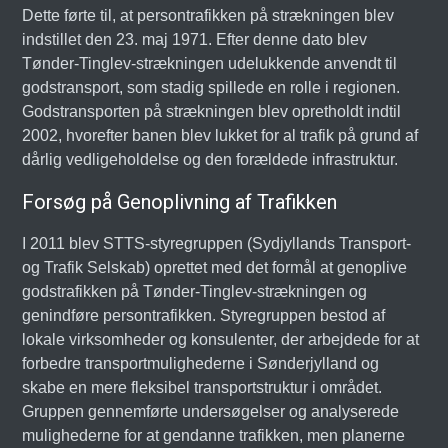
Dette førte til, at persontrafikken på strækningen blev
indstillet den 23. maj 1971. Efter denne dato blev
Tønder-Tinglev-strækningen udelukkende anvendt til
godstransport, som stadig spillede en rolle i regionen.
Godstransporten på strækningen blev opretholdt indtil
2002, hvorefter banen blev lukket for al trafik på grund af
dårlig vedligeholdelse og den forældede infrastruktur.
Forsøg på Genoplivning af Trafikken
I 2011 blev STTS-styregruppen (Sydjyllands Transport-
og Trafik Selskab) oprettet med det formål at genoplive
godstrafikken på Tønder-Tinglev-strækningen og
genindføre persontrafikken. Styregruppen bestod af
lokale virksomheder og konsulenter, der arbejdede for at
forbedre transportmulighederne i Sønderjylland og
skabe en mere fleksibel transportstruktur i området.
Gruppen gennemførte undersøgelser og analyserede
mulighederne for at gendanne trafikken, men planerne