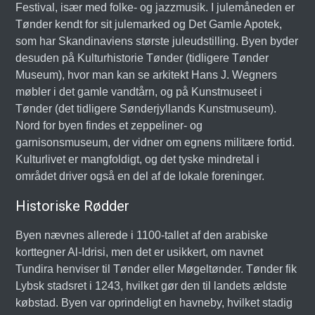
Festival, især med folke- og jazzmusik. I julemåneden er
Tønder kendt for sit julemarked og Det Gamle Apotek,
som har Skandinaviens største juleudstilling. Byen byder
desuden på Kulturhistorie Tønder (tidligere Tønder
Museum), hvor man kan se arkitekt Hans J. Wegners
møbler i det gamle vandtårn, og på Kunstmuseet i
Tønder (det tidligere Sønderjyllands Kunstmuseum).
Nord for byen findes et zeppeliner- og
garnisonsmuseum, der vidner om egnens militære fortid.
Kulturlivet er mangfoldigt, og det tyske mindretal i
området driver også en del af de lokale foreninger.
Historiske Rødder
Byen nævnes allerede i 1100-tallet af den arabiske
korttegner Al-Idrisi, men det er usikkert, om navnet
Tundira henviser til Tønder eller Møgeltønder. Tønder fik
Lybsk stadsret i 1243, hvilket gør den til landets ældste
købstad. Byen var oprindeligt en havneby, hvilket stadig