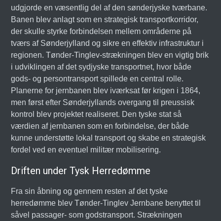
udgjorde en væsentlig del af den sønderjyske tværbane.
Banen blev anlagt som en strategisk transportkorridor,
der skulle styrke forbindelsen mellem områderne på
tværs af Sønderjylland og sikre en effektiv infrastruktur i
regionen. Tønder-Tinglev-strækningen blev en vigtig brik
i udviklingen af det sydjyske transportnet, hvor både
gods- og persontransport spillede en central rolle.
Planerne for jernbanen blev iværksat før krigen i 1864,
men først efter Sønderjyllands overgang til preussisk
kontrol blev projektet realiseret. Den tyske stat så
værdien af jernbanen som en forbindelse, der både
kunne understøtte lokal transport og skabe en strategisk
fordel ved en eventuel militær mobilisering.
Driften under Tysk Herredømme
Fra sin åbning og gennem resten af det tyske
herredømme blev Tønder-Tinglev Jernbane benyttet til
såvel passager- som godstransport. Strækningen