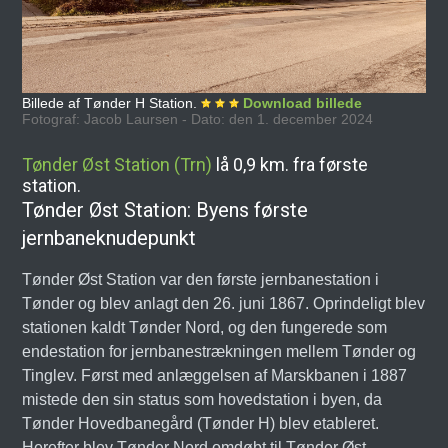
Billede af Tønder H Station.
Download billede
Fotograf: Jacob Laursen - Dato: den 1. december 2024
Tønder Øst Station (Trn)
lå 0,9 km. fra første
station.
Tønder Øst Station: Byens første
jernbaneknudepunkt
Tønder Øst Station var den første jernbanestation i
Tønder og blev anlagt den 26. juni 1867. Oprindeligt blev
stationen kaldt Tønder Nord, og den fungerede som
endestation for jernbanestrækningen mellem Tønder og
Tinglev. Først med anlæggelsen af Marskbanen i 1887
mistede den sin status som hovedstation i byen, da
Tønder Hovedbanegård (Tønder H) blev etableret.
Herefter blev Tønder Nord omdøbt til Tønder Øst.