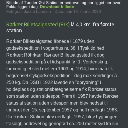
Billede af Tønder Øst Station er nedrevet og har ligget her hvor
Fakta ligger i dag.
Download billede
Fotograf: Jacob Laursen - Dato: den 14. marts 2020
Rørkær Billetsalgssted (Rrk)
lå 4,0 km. fra første
station.
Rørkær Billetsalgssted åbnede i 1879 uden
godsekspedition i vogterhus nr. 38. I Tysk tid hed
Rørkær: Röhrkarr. Rørkær Billetsalgssted fik dog
godsekspedition på et tidspunkt før 1. Verdenskrig,
formentlig et sted mellem 1903 og 1914, hvor man fik
begrænset stykgodsekspedition - dog max sendinger á
250 kg. Da DSB i 1922 lavede en "oprydning" i
holdeplads og stationsbetegnelserne fik Rørkær status
som station uden sidespor. Frem til 1957 havde Rørkær
status af station uden sidespor, men blev nedsat til
trinbræt den 15. september 1957 og helt nedlagt i 1963.
Da Rørkær Station blev nedlagt i 1957, blev bygningen
frasolgt, nedrevet og genopført ca. 200 meter syd fra sin