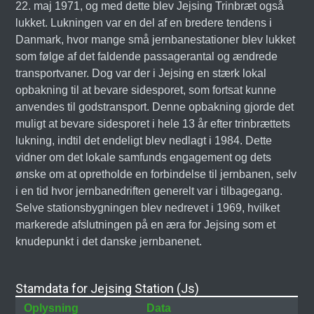
22. maj 1971, og med dette blev Jejsing Trinbræt også
lukket. Lukningen var en del af en bredere tendens i
Danmark, hvor mange små jernbanestationer blev lukket
som følge af det faldende passagerantal og ændrede
transportvaner. Dog var der i Jejsing en stærk lokal
opbakning til at bevare sidesporet, som fortsat kunne
anvendes til godstransport. Denne opbakning gjorde det
muligt at bevare sidesporet i hele 13 år efter trinbrættets
lukning, indtil det endeligt blev nedlagt i 1984. Dette
vidner om det lokale samfunds engagement og dets
ønske om at opretholde en forbindelse til jernbanen, selv
i en tid hvor jernbanedriften generelt var i tilbagegang.
Selve stationsbygningen blev nedrevet i 1969, hvilket
markerede afslutningen på en æra for Jejsing som et
knudepunkt i det danske jernbanenet.
Stamdata for Jejsing Station (Js)
Oplysning
Data