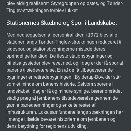
blev aldrig realiseret. Styregruppen opløstes, og Tønder-
Tinglev-strækningen forblev lukket.
Stationernes Skæbne og Spor i Landskabet
Med nedlæggelsen af persontrafikken i 1971 blev alle
stationer langs Tønder-Tinglev-strækningen reduceret til
sidespor, og stationsbygningerne mistede deres
oprindelige funktion. De fleste stationsbygninger og
billetsalgssteder blev revet ned, og i dag er der få spor af
banens tilstedeværelse. En af de få tilbageværende
bygninger er retiradebygningen i Bylderup-Bov, der står
som et minde om banens historie. Selvom sporene i
landskabet i dag er få og mindre synlige, bærer området
stadig præg af jernbanens tilstedeværelse gennem de
gamle banedæmninger og enkelte rester af
infrastrukturen. Lokalsamfundene langs strækningen har
i mange tilfælde bevaret historierne om jernbanen og
dens betydning for regionens udvikling.