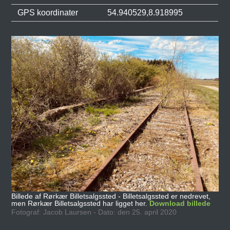
GPS koordinater
54.940529,8.918995
Billede af Rørkær Billetsalgssted - Billetsalgssted er nedrevet,
men Rørkær Billetsalgssted har ligget her.
Download billede
Fotograf: Jacob Laursen - Dato: den 25. april 2020