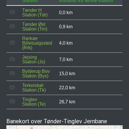
Station
Afstand fra første station
Tønder H
0,0 km
Station (Tdr)
Tønder Øst
0,9 km
Station (Trn)
Rørkær
Billetsalgssted
4,0 km
(Rrk)
Jejsing
7,0 km
Station (Js)
Bylderup Bov
15,0 km
Station (Bys)
Terkelsbøl
22,0 km
Station (Tk)
Tinglev
26,7 km
Station (Te)
Banekort over Tønder-Tinglev Jernbane