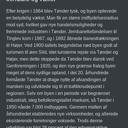
Efter krigen i 1864 blev Tønder tysk, og byen oplevede
en betydelig vækst. Man fik en større indflydelsesradius
mod syd, hvilket gav nye handelsmuligheder og
fremmede industrien i Tønder. Jernbaneforbindelsen til
Tinglev kom i 1867, og i 1892 åbnede banestrækningen
til Højer. Ved 1900-tallets begyndelse nød byen godt af
turismen til øen Sild, idet turisterne rejste via Tønder og
Højer, men dette stoppede da Tønder blev dansk ved
Genforeningen i 1920, og den nye grænse fratog byen
meget af dens sydlige opland. I det 20. århundrede
formåede Tønder at drage nytte af afvandingen af
marsken og udviklede sig til et trafikknudepunkt i
regionen. Selv om byen i en periode var begrænset
industrialt, steg befolkningstallet markant, så Tønder i
1950 nåede 7.000 indbyggere. Gennem midten af
århundredet etableredes nye virksomheder, og allerede
eksisterende forretninger voksede. Trods denne
udvikling var blot 28 procent af den erhvervsaktive