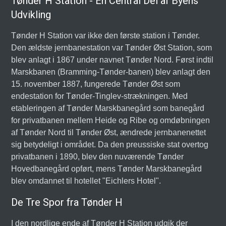
Tønder H Station - En Central Del af Byens
Udvikling
Tønder H Station var ikke den første station i Tønder.
Den ældste jernbanestation var Tønder Øst Station, som
blev anlagt i 1867 under navnet Tønder Nord. Først indtil
Marskbanen (Bramming-Tønder-banen) blev anlagt den
15. november 1887, fungerede Tønder Øst som
endestation for Tønder-Tinglev-strækningen. Med
etableringen af Tønder Marskbanegård som banegård
for privatbanen mellem Heide og Ribe og omdøbningen
af Tønder Nord til Tønder Øst, ændrede jernbanenettet
sig betydeligt i området. Da den preussiske stat overtog
privatbanen i 1890, blev den nuværende Tønder
Hovedbanegård opført, mens Tønder Marskbanegård
blev omdannet til hotellet "Eichlers Hotel".
De Tre Spor fra Tønder H
I den nordlige ende af Tønder H Station udgik der