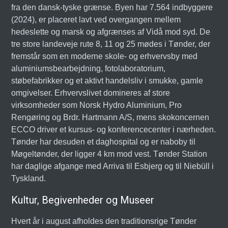
fra den dansk-tyske grænse. Byen har 7.564 indbyggere
(2024), er placeret lavt ved overgangen mellem
hedeslette og marsk og afgrænses af Vidå mod syd. De
tre store landeveje rute 8, 11 og 25 mødes i Tønder, der
fremstår som en moderne skole- og erhvervsby med
aluminiumsbearbejdning, fotolaboratorium,
støbefabrikker og et aktivt handelsliv i smukke, gamle
omgivelser. Erhvervslivet domineres af store
virksomheder som Norsk Hydro Aluminium, Pro
Rengøring og Brdr. Hartmann A/S, mens skokoncernen
ECCO driver et kursus- og konferencecenter i nærheden.
Tønder har desuden et daghospital og er naboby til
Møgeltønder, der ligger 4 km mod vest. Tønder Station
har daglige afgange med Arriva til Esbjerg og til Niebüll i
Tyskland.
Kultur, Begivenheder og Museer
Hvert år i august afholdes den traditionsrige Tønder