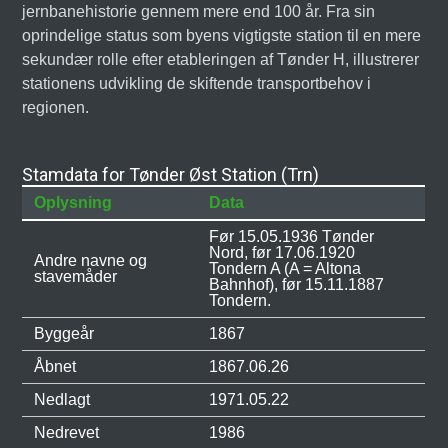
jernbanehistorie gennem mere end 100 år. Fra sin
oprindelige status som byens vigtigste station til en mere
sekundær rolle efter etableringen af Tønder H, illustrerer
stationens udvikling de skiftende transportbehov i
regionen.
Stamdata for Tønder Øst Station (Trn)
Oplysning
Data
Før 15.05.1936 Tønder
Nord, før 17.06.1920
Andre navne og
Tondern A (A = Altona
stavemåder
Bahnhof), før 15.11.1887
Tondern.
Byggeår
1867
Åbnet
1867.06.26
Nedlagt
1971.05.22
Nedrevet
1986