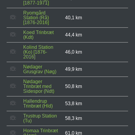
[1877-1971]
Ryomgård
Station (Rå)
40,1 km
[1876-2016]
Koed Trinbræt
44,4 km
(Kdt)
Kolind Station
(Ko) [1876-
46,0 km
2016]
Nødager
49,9 km
Grusgrav (Nøg)
Nødager
Trinbræt med
50,8 km
Sidespor (Ndt)
Hallendrup
53,8 km
Trinbræt (Hld)
Trustrup Station
58,3 km
(Tu)
Homaa Trinbræt
61,0 km