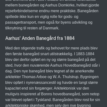
mellem banegården og Aarhus Domkirke, hvilket gjorde
rejseforbindelserne endnu mere praktiske. Banegården
spillede ikke kun en vigtig rolle for gods- og
passagertransport, men også for byens udvikling og
tilknytning til resten af Danmark.
Aarhus' Anden Banegård fra 1884
Med den stigende trafik og behovet for mere plads blev
den første banegård snart utilstrækkelig. I 1883-1884
blev der derfor opført en ny og større banegård på det
sted, hvor den nuværende Aarhus Hovedbanegård står i
dag. Den nye banegård blev tegnet af de anerkendte
arkitekter Thomas Arboe og W. A. Thulstrup. Bygningen
blev opført i nyrenæssancestil og havde en langt større
kapacitet end sin forgænger. Arkitektonisk var den
muligvis inspireret af Bonns hovedbanegård, som netop
var blevet opført i Tyskland. Banegården blev rost for sin
arkitektoniske skønhed, men selv den nye bygning