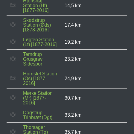
Hjortshøj
Station (Ht)
14,5 km
[1877-2016]
Skødstrup
Station (Øds)
17,4 km
[1878-2016]
Løgten Station
19,2 km
(Lt) [1877-2016]
Terndrup
Grusgrav
23,2 km
Sidespor
Hornslet Station
(Os) [1877-
24,9 km
2016]
Mørke Station
(Mr) [1877-
30,7 km
2016]
Dagstrup
33,2 km
Trinbræt (Dgt)
Thorsager
Station (Tg)
35,7 km