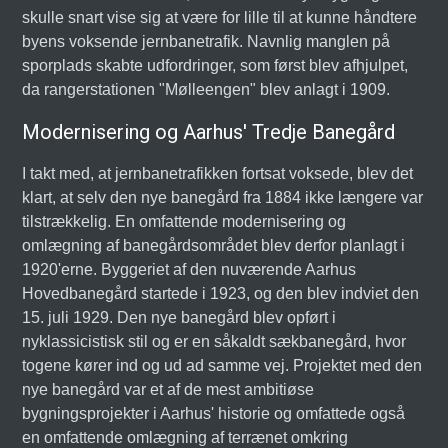
skulle snart vise sig at være for lille til at kunne håndtere
byens voksende jernbanetrafik. Navnlig manglen på
sporplads skabte udfordringer, som først blev afhjulpet,
da rangerstationen "Mølleengen" blev anlagt i 1909.
Modernisering og Aarhus' Tredje Banegård
I takt med, at jernbanetrafikken fortsat voksede, blev det
klart, at selv den nye banegård fra 1884 ikke længere var
tilstrækkelig. En omfattende modernisering og
omlægning af banegårdsområdet blev derfor planlagt i
1920'erne. Byggeriet af den nuværende Aarhus
Hovedbanegård startede i 1923, og den blev indviet den
15. juli 1929. Den nye banegård blev opført i
nyklassicistisk stil og er en såkaldt sækbanegård, hvor
togene kører ind og ud ad samme vej. Projektet med den
nye banegård var et af de mest ambitiøse
bygningsprojekter i Aarhus' historie og omfattede også
en omfattende omlægning af terrænet omkring