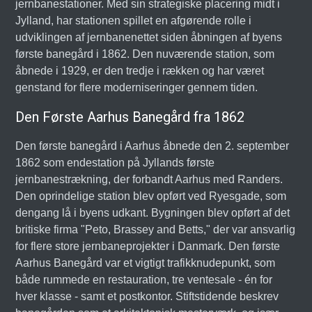
jernbanestationer. Med sin strategiske placering midt i
Jylland, har stationen spillet en afgørende rolle i
udviklingen af jernbanenettet siden åbningen af byens
første banegård i 1862. Den nuværende station, som
åbnede i 1929, er den tredje i rækken og har været
genstand for flere moderniseringer gennem tiden.
Den Første Aarhus Banegård fra 1862
Den første banegård i Aarhus åbnede den 2. september
1862 som endestation på Jyllands første
jernbanestrækning, der forbandt Aarhus med Randers.
Den oprindelige station blev opført ved Ryesgade, som
dengang lå i byens udkant. Bygningen blev opført af det
britiske firma "Peto, Brassey and Betts," der var ansvarlig
for flere store jernbaneprojekter i Danmark. Den første
Aarhus Banegård var et vigtigt trafikknudepunkt, som
både rummede en restauration, tre ventesale - én for
hver klasse - samt et postkontor. Stiftstidende beskrev