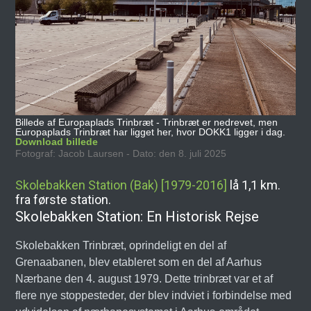
Billede af Europaplads Trinbræt - Trinbræt er nedrevet, men
Europaplads Trinbræt har ligget her, hvor DOKK1 ligger i dag.
Download billede
Fotograf: Jacob Laursen - Dato: den 8. juli 2025
Skolebakken Station (Bak) [1979-2016]
lå 1,1 km.
fra første station.
Skolebakken Station: En Historisk Rejse
Skolebakken Trinbræt, oprindeligt en del af
Grenaabanen, blev etableret som en del af Aarhus
Nærbane den 4. august 1979. Dette trinbræt var et af
flere nye stoppesteder, der blev indviet i forbindelse med