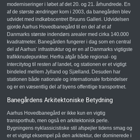
moderniseringer i løbet af det 20. og 21. århundrede. En
af de største ændringer kom i 2003, da banegården blev
udvidet med indkøbscentret Bruuns Galleri. Udvidelsen
gjorde Aarhus Hovedbanegård til en del af et af
Danmarks største indendørs arealer med cirka 140.000
kvadratmeter. Banegården fungerer i dag som en central
del af Aarhus' infrastruktur og er en af Danmarks vigtigste
trafikknudepunkter. Herfra afgår både regional- og
intercitytog til resten af landet, og stationen er et vigtigt
bindeled mellem Jylland og Sjælland. Desuden har
stationen både nationale og internationale forbindelser
og er en væsentlig del af byens offentlige transportnet.
Banegårdens Arkitektoniske Betydning
Aarhus Hovedbanegård er ikke kun en vigtig
transporthub, men også en arkitektonisk perle.
Bygningens nyklassicistiske stil afspejler tidens smag og
er et vigtigt eksempel på den arkitektur, der dominerede i