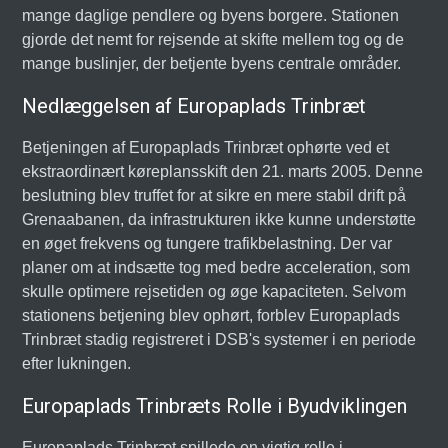
mange daglige pendlere og byens borgere. Stationen
gjorde det nemt for rejsende at skifte mellem tog og de
mange buslinjer, der betjente byens centrale områder.
Nedlæggelsen af Europaplads Trinbræt
Betjeningen af Europaplads Trinbræt ophørte ved et
ekstraordinært køreplansskift den 21. marts 2005. Denne
beslutning blev truffet for at sikre en mere stabil drift på
Grenaabanen, da infrastrukturen ikke kunne understøtte
en øget frekvens og tungere trafikbelastning. Der var
planer om at indsætte tog med bedre acceleration, som
skulle optimere rejsetiden og øge kapaciteten. Selvom
stationens betjening blev ophørt, forblev Europaplads
Trinbræt stadig registreret i DSB's systemer i en periode
efter lukningen.
Europaplads Trinbræts Rolle i Byudviklingen
Europaplads Trinbræt spillede en vigtig rolle i