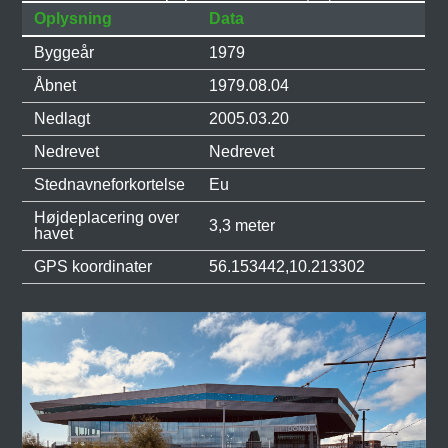
Oplysning
Data
Byggeår
1979
Åbnet
1979.08.04
Nedlagt
2005.03.20
Nedrevet
Nedrevet
Stednavneforkortelse
Eu
Højdeplacering over
3,3 meter
havet
GPS koordinater
56.153442,10.213302