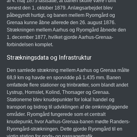
af 4. maj 1875 fastsatte, at banen skulle være i drift
senest den 1. oktober 1879. Anlægsarbejdet blev
påbegyndt hurtigt, og banen mellem Ryomgård og
Grenaa kunne åbne allerede den 26. august 1876.
Strækningen mellem Aarhus og Ryomgård åbnede den
1. december 1877, hvilket gjorde Aarhus-Grenaa-
forbindelsen komplet.
Strækningsdata og Infrastruktur
Den samlede strækning mellem Aarhus og Grenaa målte
68,9 km og havde en sporvidde på 1.435 mm. Banen
omfattede flere stationer og trinbrætter, som blandt andet
Lystrup, Hornslet, Kolind, Thorsager og Grenaa.
Stationerne blev knudepunkter for lokal handel og
transport og bidrog til udviklingen af de omkringliggende
områder. Ryomgård fungerede som et centralt
knudepunkt, hvor Aarhus-Grenaa-banen mødte Randers-
Ryomgård-strækningen. Dette gjorde Ryomgård til en
vigtig station for gods- og passagertrafik.