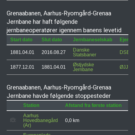
Grenaabanen, Aarhus-Ryomgård-Grenaa
Jernbane har haft følgende
jernbaneoperatører igennem banens levetid
Start dato
Slut dato
Jernbaneselskab
Ejend
Danske
1881.04.01
2016.08.27
DSB
Statsbaner
Østjydske
1877.12.01
1881.04.01
ØJJ
Jernbane
Grenaabanen, Aarhus-Ryomgård-Grenaa
Jernbane havde følgende stoppesteder
Station
Afstand fra første station
Aarhus
Hovedbanegård
0,0 km
(Ar)