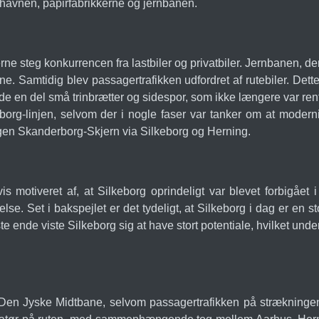
 havnen, papirfabrikkerne og jernbanen.
rne steg konkurrencen fra lastbiler og privatbiler. Jernbanen, d
ene. Samtidig blev passagertrafikken udfordret af rutebiler. Dette
de en del små trinbrætter og sidespor, som ikke længere var re
borg-linjen, selvom der i nogle faser var tanker om at moderni
ingen Skanderborg-Skjern via Silkeborg og Herning.
is motiveret af, at Silkeborg oprindeligt var blevet forbigåe
se. Set i bakspejlet er det tydeligt, at Silkeborg i dag er en 
e ende viste Silkeborg sig at have stort potentiale, hvilket under
f Den Jyske Midtbane, selvom passagertrafikken på strækning