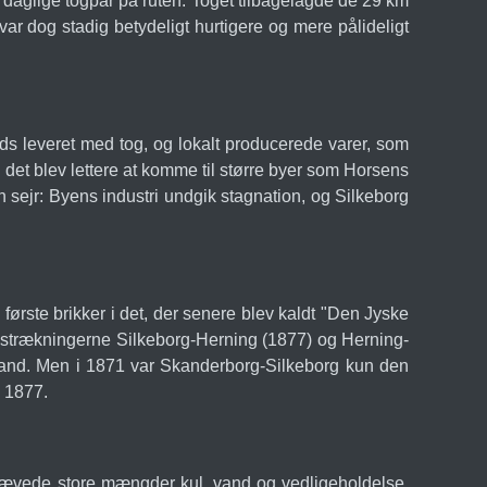
o daglige togpar på ruten. Toget tilbagelagde de 29 km
ar dog stadig betydeligt hurtigere og mere pålideligt
s leveret med tog, og lokalt producerede varer, som
 det blev lettere at komme til større byer som Horsens
 sejr: Byens industri undgik stagnation, og Silkeborg
ørste brikker i det, der senere blev kaldt "Den Jyske
n strækningerne Silkeborg-Herning (1877) og Herning-
land. Men i 1871 var Skanderborg-Silkeborg kun den
i 1877.
r krævede store mængder kul, vand og vedligeholdelse,