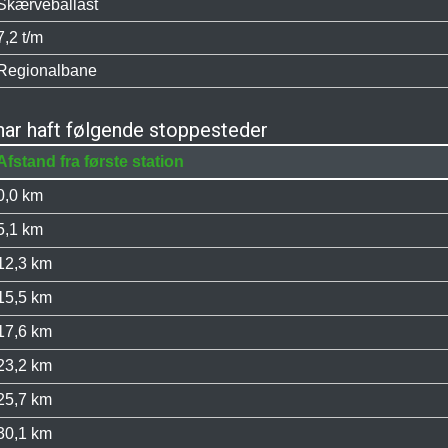
Skærveballast
7,2 t/m
Regionalbane
har haft følgende stoppesteder
Afstand fra første station
0,0 km
5,1 km
12,3 km
15,5 km
17,6 km
23,2 km
25,7 km
30,1 km