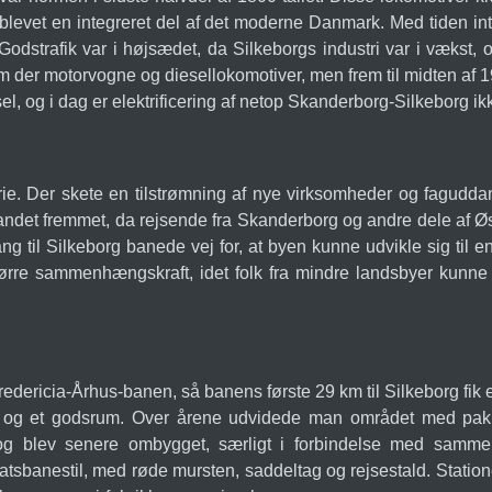
ar blevet en integreret del af det moderne Danmark. Med tide
odstrafik var i højsædet, da Silkeborgs industri var i vækst,
om der motorvogne og diesellokomotiver, men frem til midten af 19
sel, og i dag er elektrificering af netop Skanderborg-Silkeborg ik
e. Der skete en tilstrømning af nye virksomheder og faguddanne
andet fremmet, da rejsende fra Skanderborg og andre dele af Øst
ng til Silkeborg banede vej for, at byen kunne udvikle sig til e
tørre sammenhængskraft, idet folk fra mindre landsbyer kunne
edericia-Århus-banen, så banens første 29 km til Silkeborg fik 
og et godsrum. Over årene udvidede man området med pakhuse
og blev senere ombygget, særligt i forbindelse med samme
 statsbanestil, med røde mursten, saddeltag og rejsestald. Stat