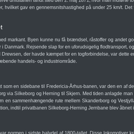
lve driftstarten fandt sted den 2. maj 1871, hvor man indførte t
er, hvilket gav en gennemsnitshastighed på under 25 km/t. Det v
t
ed markant. Byen kunne nu få brændsel, råstoffer og andet god
i Danmark. Rejsende slap for en uforudsigelig flodtransport, og
l Drewsen, der havde kæmpet for en togforbindelse, var dette en
træbende handels- og industriområde.
som en sidebane til Fredericia-Århus-banen, var den en af de f
rg via Silkeborg og Herning til Skjern. Med tiden anlagde ma
r kom en sammenhængende rute mellem Skanderborg og Vestjyl
ation, indtil privatbanen Silkeborg-Herning Jernbane blev åbnet 
 var normen i sidste halvdel af 1800-tallet. Disse lokomotive