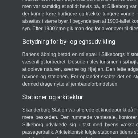
men var samtidig et solidt bevis på, at Silkeborg v
der kunne køre hurtigere og trække tungere vogne. G
afsættes i større byer. I begyndelsen af 1900-tallet k
syn. Efter 1930'erne gik man dog for alvor over til die
Betydning for by- og egnsudvikling
Banens åbning betød en milepæl i Silkeborgs histori
væsentligt forbedret. Desuden blev turismen i søhøjl
at opleve naturen, søerne og Hjejlen. Den lette adga
havnen og stationen. For oplandet skabte det en s
dermed drage nytte af jernbaneforbindelsen.
Stationer og arkitektur
Skanderborg Station var allerede et knudepunkt på Fr
mere beskeden. Den rummede ventesale, kontorer 
Silkeborg udviklede sig i takt med byens vækst 
passagertrafik. Arkitektonisk fulgte stationen tidens