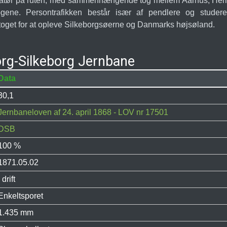
eratør på ruten, med sammenhængende tog mellem Aarhus, Herni
togene. Persontrafikken består især af pendlere og stude
 toget for at opleve Silkeborgsøerne og Danmarks højsøland.
org-Silkeborg Jernbane
Data
30,1
Jernbaneloven af 24. april 1868 - LOV nr 17501
DSB
100 %
1871.05.02
I drift
Enkeltsporet
1.435 mm