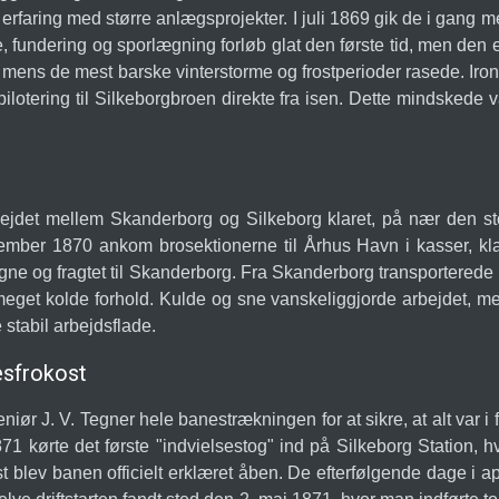
erfaring med større anlægsprojekter. I juli 1869 gik de i gang me
de, fundering og sporlægning forløb glat den første tid, men d
, mens de mest barske vinterstorme og frostperioder rasede. Iron
 pilotering til Silkeborgbroen direkte fra isen. Dette mindskede
ejdet mellem Skanderborg og Silkeborg klaret, på nær den s
ovember 1870 ankom brosektionerne til Århus Havn i kasser, kla
ne og fragtet til Skanderborg. Fra Skanderborg transportered
eget kolde forhold. Kulde og sne vanskeliggjorde arbejdet, men
e stabil arbejdsflade.
esfrokost
ør J. V. Tegner hele banestrækningen for at sikre, at alt var i fo
871 kørte det første "indvielsestog" ind på Silkeborg Station
ost blev banen officielt erklæret åben. De efterfølgende dage i 