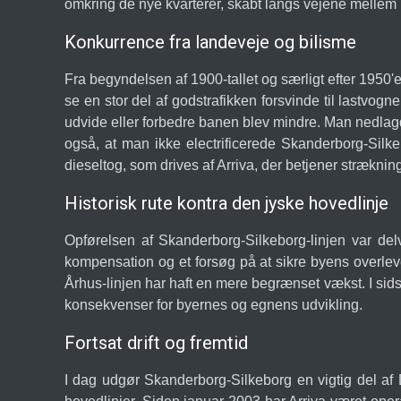
omkring de nye kvarterer, skabt langs vejene mellem
Konkurrence fra landeveje og bilisme
Fra begyndelsen af 1900-tallet og særligt efter 1950'e
se en stor del af godstrafikken forsvinde til lastvogn
udvide eller forbedre banen blev mindre. Man nedlag
også, at man ikke electrificerede Skanderborg-Silke
dieseltog, som drives af Arriva, der betjener strækn
Historisk rute kontra den jyske hovedlinje
Opførelsen af Skanderborg-Silkeborg-linjen var delv
kompensation og et forsøg på at sikre byens overlevel
Århus-linjen har haft en mere begrænset vækst. I sidst
konsekvenser for byernes og egnens udvikling.
Fortsat drift og fremtid
I dag udgør Skanderborg-Silkeborg en vigtig del a