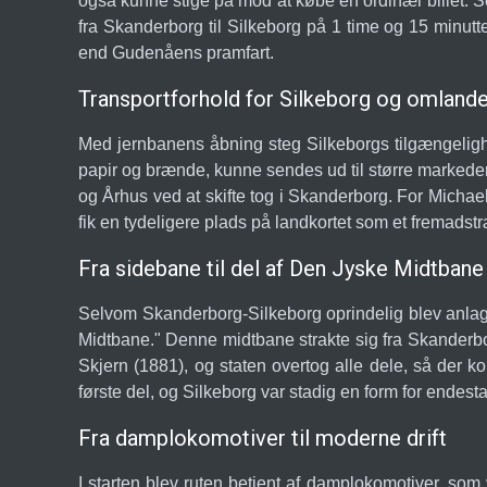
også kunne stige på mod at købe en ordinær billet. Se
fra Skanderborg til Silkeborg på 1 time og 15 minutt
end Gudenåens pramfart.
Transportforhold for Silkeborg og omlande
Med jernbanens åbning steg Silkeborgs tilgængeligh
papir og brænde, kunne sendes ud til større markeder 
og Århus ved at skifte tog i Skanderborg. For Michae
fik en tydeligere plads på landkortet som et fremads
Fra sidebane til del af Den Jyske Midtbane
Selvom Skanderborg-Silkeborg oprindelig blev anlagt 
Midtbane." Denne midtbane strakte sig fra Skanderbo
Skjern (1881), og staten overtog alle dele, så de
første del, og Silkeborg var stadig en form for endest
Fra damplokomotiver til moderne drift
I starten blev ruten betjent af damplokomotiver, som