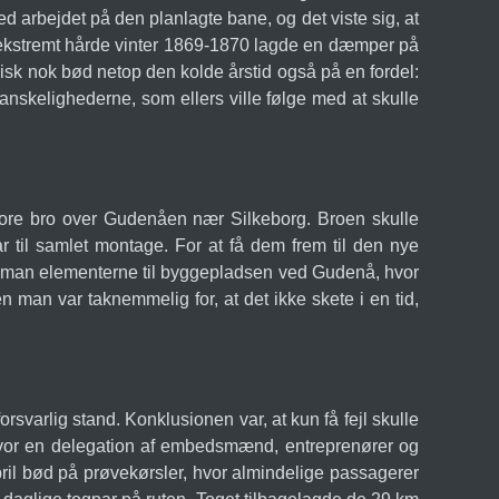
d arbejdet på den planlagte bane, og det viste sig, at
en ekstremt hårde vinter 1869-1870 lagde en dæmper på
isk nok bød netop den kolde årstid også på en fordel:
 vanskelighederne, som ellers ville følge med at skulle
tore bro over Gudenåen nær Silkeborg. Broen skulle
r til samlet montage. For at få dem frem til den nye
e man elementerne til byggepladsen ved Gudenå, hvor
 man var taknemmelig for, at det ikke skete i en tid,
rsvarlig stand. Konklusionen var, at kun få fejl skulle
, hvor en delegation af embedsmænd, entreprenører og
april bød på prøvekørsler, hvor almindelige passagerer