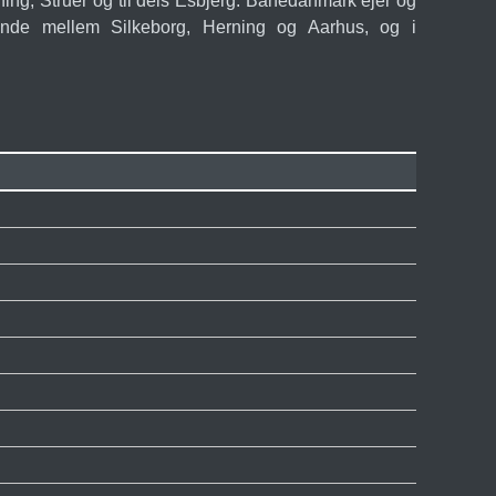
ng, Struer og til dels Esbjerg. Banedanmark ejer og
rende mellem Silkeborg, Herning og Aarhus, og i