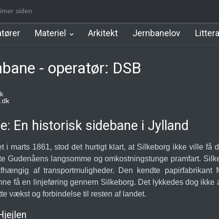
timer siden
d Station
Favrholm Station
Hillerød Lokal Station
Hillerød Statio
tører
Materiel
Arkitekt
Jernbanelov
Litter
bane - operatør: DSB
k
.dk
 En historisk sidebane i Jylland
 i marts 1861, stod det hurtigt klart, at Silkeborg ikke ville f
ytte Gudenåens langsomme og omkostningstunge pramfart. Sil
 afhængig af transportmuligheder. Den kendte papirfabrikan
 få en linjeføring gennem Silkeborg. Det lykkedes dog ikke at
tte vækst og forbindelse til resten af landet.
jejlen