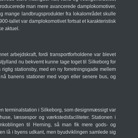
n introducerede man mere avancerede damplokomotiver,
 og mange landbrugsprodukter fra lokalområdet skulle
00-tallet var damplokomotivet fortsat et karakteristisk
ke aktuel.
t arbejdskraft, fordi transportforholdene var blevet
jylland nu bekvemt kunne tage toget til Silkeborg for
n rigtig stationsby, med en ny forretningsgade mellem
 nå banens stationer med vogn eller senere bus, og
en terminalstation i Silkeborg, som designmæssigt var
, læssespor og værkstedsfaciliteter. Stationen i
nkoblingen til Herning, så man fik mere gods- og
ionen lå i byens udkant, men byudviklingen samlede sig