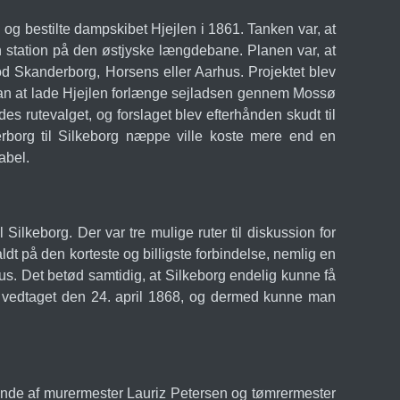
og bestilte dampskibet Hjejlen i 1861. Tanken var, at
 station på den østjyske længdebane. Planen var, at
d Skanderborg, Horsens eller Aarhus. Projektet blev
 man at lade Hjejlen forlænge sejladsen gennem Mossø
s rutevalget, og forslaget blev efterhånden skudt til
erborg til Silkeborg næppe ville koste mere end en
abel.
lkeborg. Der var tre mulige ruter til diskussion for
t på den korteste og billigste forbindelse, nemlig en
us. Det betød samtidig, at Silkeborg endelig kunne få
 vedtaget den 24. april 1868, og dermed kunne man
tående af murermester Lauriz Petersen og tømrermester