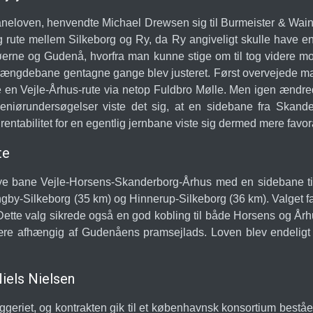
nbaneloven, henvendte Michael Drewsen sig til Burmeister & Wain 
ute mellem Silkeborg og Ry, da Ry angiveligt skulle have en
øerne og Gudenå, hvorfra man kunne stige om til tog videre mo
yske længdebane gentagne gange blev justeret. Først overvejede
de en Vejle-Århus-rute via netop Fuldbro Mølle. Men igen ændrede
geniørundersøgelser viste det sig, at en sidebane fra Skand
tabilitet for en egentlig jernbane viste sig dermed mere favor
te
ye bane Vejle-Horsens-Skanderborg-Århus med en sidebane til Si
y-Silkeborg (35 km) og Hinnerup-Silkeborg (36 km). Valget fald
. Dette valg sikrede også en god kobling til både Horsens og Årh
re afhængig af Gudenåens pramsejlads. Loven blev endeligt
iels Nielsen
n byggeriet, og kontrakten gik til et københavnsk konsortium bes