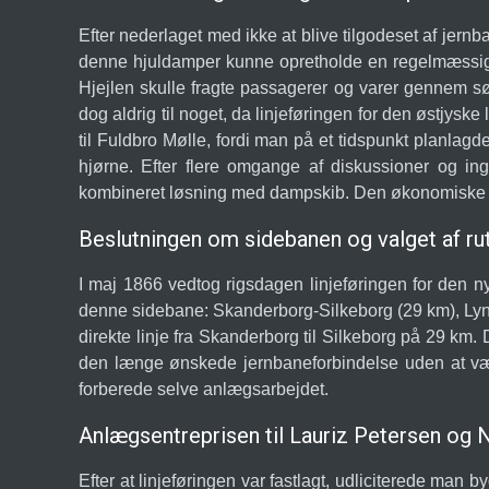
Efter nederlaget med ikke at blive tilgodeset af jer
denne hjuldamper kunne opretholde en regelmæssig r
Hjejlen skulle fragte passagerer og varer gennem s
dog aldrig til noget, da linjeføringen for den østj
til Fuldbro Mølle, fordi man på et tidspunkt planlag
hjørne. Efter flere omgange af diskussioner og in
kombineret løsning med dampskib. Den økonomiske ren
Beslutningen om sidebanen og valget af ru
I maj 1866 vedtog rigsdagen linjeføringen for den n
denne sidebane: Skanderborg-Silkeborg (29 km), Lyngb
direkte linje fra Skanderborg til Silkeborg på 29 km
den længe ønskede jernbaneforbindelse uden at væ
forberede selve anlægsarbejdet.
Anlægsentreprisen til Lauriz Petersen og N
Efter at linjeføringen var fastlagt, udliciterede ma