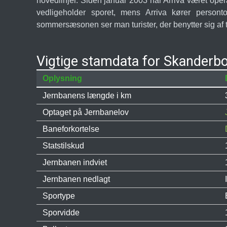
hovedlinjer. Siden januar 2003 har Arriva været op
vedligeholder sporet, mens Arriva kører person
sommersæsonen ser man turister, der benytter sig af
Vigtige stamdata for Skanderb
Oplysning
Jernbanens længde i km
Optaget på Jernbanelov
Baneforkortelse
Statstilskud
Jernbanen indviet
Jernbanen nedlagt
Sportype
Sporvidde