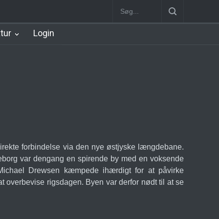
n
København Syd Station
Nørrebro B Station [1886-1930]
Nørre
atur
Login
å direkte forbindelse via den nye østjyske længdebane.
keborg var dengang en spirende by med en voksende
t Michael Drewsen kæmpede ihærdigt for at påvirke
 overbevise rigsdagen. Byen var derfor nødt til at se