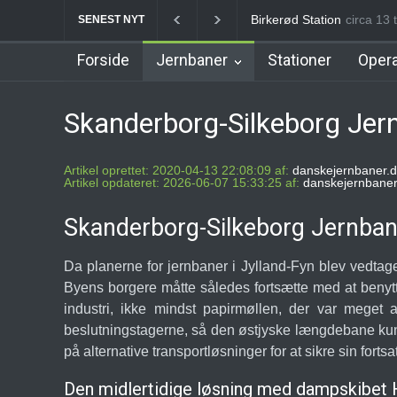
Birkerød Station
circa 13 
Allerø
SENEST NYT
Forside
Jernbaner
Stationer
Opera
Skanderborg-Silkeborg Jern
Artikel oprettet: 2020-04-13 22:08:09 af:
danskejernbaner.d
Artikel opdateret: 2026-06-07 15:33:25 af:
danskejernbaner
Skanderborg-Silkeborg Jernbane:
Da planerne for jernbaner i Jylland-Fyn blev vedtaget
Byens borgere måtte således fortsætte med at ben
industri, ikke mindst papirmøllen, der var meget
beslutningstagerne, så den østjyske længdebane kunne
på alternative transportløsninger for at sikre sin fortsa
Den midlertidige løsning med dampskibet H