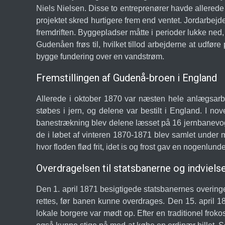
Niels Nielsen. Disse to entreprenører havde allerede 
projektet skred hurtigere frem end ventet. Jordarbej
fremdriften. Byggepladser måtte i perioder lukke ned
Gudenåen frøs til, hvilket tillod arbejderne at udføre
bygge fundering over en vandstrøm.
Fremstillingen af Gudenå-broen i England
Allerede i oktober 1870 var næsten hele anlægsarb
støbes i jern, og delene var bestilt i England. I n
banestrækning blev delene læsset på 16 jernbanevog
de i løbet af vinteren 1870-1871 blev samlet under m
hvor floden flød frit, idet is og frost gav en nogenlund
Overdragelsen til statsbanerne og indviels
Den 1. april 1871 besigtigede statsbanernes overingeni
rettes, før banen kunne overdrages. Den 15. april 1
lokale borgere var mødt op. Efter en traditionel frok