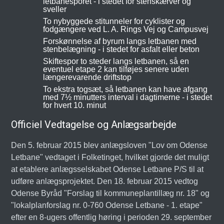
letbanesporet - i stedet for stenskærver og
sveller
To nybyggede stitunneler for cyklister og
fodgængere ved L. A. Rings Vej og Campusvej
Forskønnelse af byrum langs letbanen med
stenbelægning - i stedet for asfalt eller beton
Skiftespor to steder langs letbanen, så en
eventuel etape 2 kan tilføjes senere uden
længerevarende driftstop
To ekstra togsæt, så letbanen kan have afgang
med 7½ minutters interval i dagtimerne - i stedet
for hvert 10. minut
Officiel Vedtagelse og Anlægsarbejde
Den 5. februar 2015 blev anlægsloven "Lov om Odense
Letbane" vedtaget i Folketinget, hvilket gjorde det muligt
at etablere anlægsselskabet Odense Letbane P/S til at
udføre anlægsprojektet. Den 18. februar 2015 vedtog
Odense Byråd "Forslag til kommuneplantillæg nr. 18" og
"lokalplanforslag nr. 0-760 Odense Letbane - 1. etape"
efter en 8-ugers offentlig høring i perioden 29. september