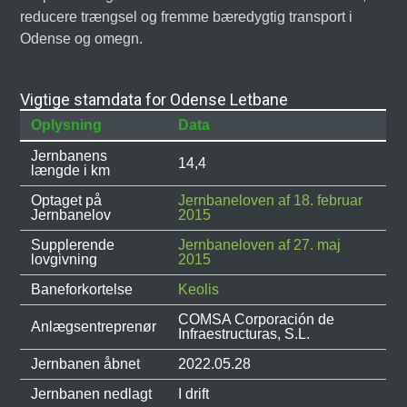
reducere trængsel og fremme bæredygtig transport i
Odense og omegn.
Vigtige stamdata for Odense Letbane
Oplysning
Data
Jernbanens
14,4
længde i km
Optaget på
Jernbaneloven af 18. februar
Jernbanelov
2015
Supplerende
Jernbaneloven af 27. maj
lovgivning
2015
Baneforkortelse
Keolis
COMSA Corporación de
Anlægsentreprenør
Infraestructuras, S.L.
Jernbanen åbnet
2022.05.28
Jernbanen nedlagt
I drift