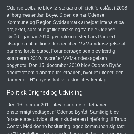
Odense Letbane blev første gang officielt foreslået i 2008
af borgmester Jan Boye. Siden da har Odense
Kommune og Region Syddanmark arbejdet intensivt på
projektet, som hurtigt fik opbakning fra hele Odense
Byråd. I januar 2010 gav trafikminister Lars Barfoed
tilsagn om 4 millioner kroner til en VVM-undersøgelse af
banens første etape. Forundersøgelsen blev færdig i
sommeren 2010, hvorefter VVM-undersøgelsen
begyndte. Den 15. december 2010 blev Odense Byråd
orienteret om planerne for letbanen, hvor et rutenet, der
danner et "H" i byens trafikstruktur, blev fremlagt.
Politisk Enighed og Udvikling
Den 16. februar 2011 blev planerne for letbanen
enstemmigt vedtaget af Odense Byråd. Samtidig blev
første etape udvidet til at inkludere en linjeføring til Tarup
Center. Med denne beslutning lagde kommunen sig fast
på "H-modellen", og projektet kunne nu bevæge sig ind i