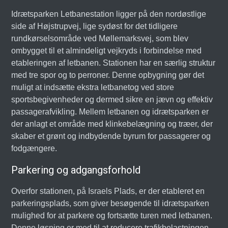
Idrætsparken Letbanestation ligger på den nordøstlige
side af Højstrupvej, lige sydøst for det tidligere
rundkørselsområde ved Møllemarksvej, som blev
ombygget til et almindeligt vejkryds i forbindelse med
etableringen af letbanen. Stationen har en særlig struktur
med tre spor og to perroner. Denne opbygning gør det
muligt at indsætte ekstra letbanetog ved store
sportsbegivenheder og dermed sikre en jævn og effektiv
passagerafvikling. Mellem letbanen og idrætsparken er
der anlagt et område med klinkebelægning og træer, der
skaber et grønt og indbydende byrum for passagerer og
fodgængere.
Parkering og adgangsforhold
Overfor stationen, på Israels Plads, er der etableret en
parkeringsplads, som giver besøgende til idrætsparken
mulighed for at parkere og fortsætte turen med letbanen.
Denne løsning er med til at reducere trafikbelastningen