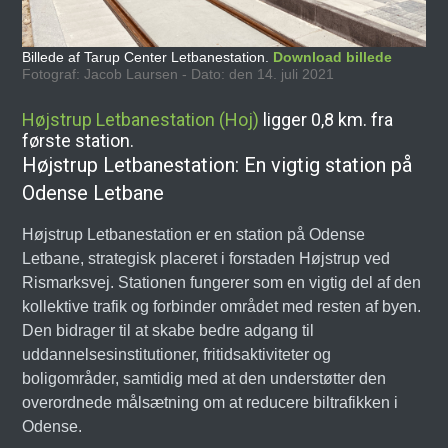
Billede af Tarup Center Letbanestation.
Download billede
Fotograf: Jacob Laursen - Dato: den 14. juli 2021
Højstrup Letbanestation (Hoj)
ligger 0,8 km. fra
første station.
Højstrup Letbanestation: En vigtig station på
Odense Letbane
Højstrup Letbanestation er en station på Odense
Letbane, strategisk placeret i forstaden Højstrup ved
Rismarksvej. Stationen fungerer som en vigtig del af den
kollektive trafik og forbinder området med resten af byen.
Den bidrager til at skabe bedre adgang til
uddannelsesinstitutioner, fritidsaktiviteter og
boligområder, samtidig med at den understøtter den
overordnede målsætning om at reducere biltrafikken i
Odense.