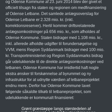
og Odense Kommune af 23. juni 2014 blev der givet et
officielt tilsagn fra staten og regionen om medfinansiering
af Odense Letbane. Det samlede anlægsoverslag for
Odense Letbane er 2.328 mio. kr. (inkl.
korrektionsreserver). Hertil kommer driftsrelaterede
anlægsomkostninger på 656 mio. kr., som afholdes af
Odense Kommune. Staten bidrager med 1.108 mio. kr.,
inkl. allerede afholdte udgifter til forundersøgelse og
VVM, mens Region Syddanmark bidrager med 100 mio.
kr. Transportministeriet og Region Syddanmarks bidrag
går udelukkende til de direkte anlægsomkostninger ved
letbanen. Odense Kommune har imidlertid haft nogle
ekstra ønsker til forskønnelse af byrummet og ny
infrastruktur for at udnytte værdien af letbaneprojektet
endnu mere. Derfor har Odense Kommune lavet
følgende såkaldte tilkøb til letbaneprojektet, som
udelukkende er kommunalt finansieret:
Grønt græstæppe langs størstedelen af