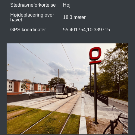
Stednavneforkortelse
Hoj
Højdeplacering over
18,3 meter
havet
GPS koordinater
55.401754,10.339715