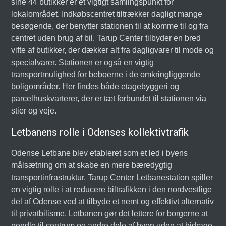
sine 44 butikker er et vigtigt samlingspunkt for
lokalområdet. Indkøbscentret tiltrækker dagligt mange
besøgende, der benytter stationen til at komme til og fra
centret uden brug af bil. Tarup Center tilbyder en bred
vifte af butikker, der dækker alt fra dagligvarer til mode og
specialvarer. Stationen er også en vigtig
transportmulighed for beboerne i de omkringliggende
boligområder. Her findes både etagebyggeri og
parcelhuskvarterer, der er tæt forbundet til stationen via
stier og veje.
Letbanens rolle i Odenses kollektivtrafik
Odense Letbane blev etableret som et led i byens
målsætning om at skabe en mere bæredygtig
transportinfrastruktur. Tarup Center Letbanestation spiller
en vigtig rolle i at reducere biltrafikken i den nordvestlige
del af Odense ved at tilbyde et nemt og effektivt alternativ
til privatbilisme. Letbanen gør det lettere for borgerne at
pendle til centrum og andre dele af byen uden at bidrage