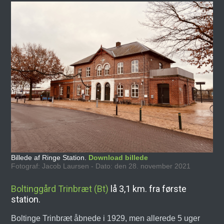
Billede af Ringe Station.
Download billede
Fotograf: Jacob Laursen - Dato: den 28. november 2021
Boltinggård Trinbræt (Bt)
lå 3,1 km. fra første
station.
Boltinge Trinbræt åbnede i 1929, men allerede 5 uger