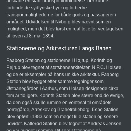
at skabe en stabil transportforbindelse, der kunne
forbinde de sydfynske byer og forbedre
transportmulighederne for både gods og passagerer i
området. Udvidelsen til Nyborg blev nævnt som en
mulighed, men det blev først en realitet efter vedtagelsen
af loven af 8. maj 1894.
Stationerne og Arkitekturen Langs Banen
Faaborg Station og stationerne i Højrup, Korinth og
Pejrup blev tegnet af statsbanearkitekten N.P.C. Holsøe,
og de er eksempler på hans unikke arkitektur. Faaborg
Station blev bygget efter samme tegninger som
Østbanegården i Aarhus, som Holsøe designede cirka
fem år tidligere. Korinth Station blev større end de øvrige,
da den også skulle rumme en ventesal til områdets
herregårde, Arreskov og Brahetrolleborg. Espe Station
blev opført i 1883 som en meget lille station og senere
udvidet. Katterød Station blev tegnet af Andreas Jensen
og var bygget i samme stil som stationerne på