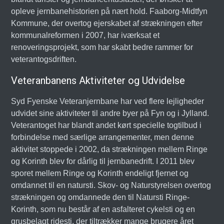
opleve jernbanehistorien på nært hold. Faaborg-Midtfyn
Kommune, der overtog ejerskabet af strækningen efter
kommunalreformen i 2007, har iværksat et
renoveringsprojekt, som har skabt bedre rammer for
veterantogsdriften.
Veteranbanens Aktiviteter og Udvidelse
Syd Fyenske Veteranjernbane har ved flere lejligheder
udvidet sine aktiviteter til andre byer på Fyn og i Jylland.
Veterantoget har blandt andet kørt specielle togtilbud i
forbindelse med særlige arrangementer, men denne
aktivitet stoppede i 2002, da strækningen mellem Ringe
og Korinth blev for dårlig til jernbanedrift. I 2011 blev
sporet mellem Ringe og Korinth endeligt fjernet og
omdannet til en natursti. Skov- og Naturstyrelsen overtog
strækningen og omdannede den til Natursti Ringe-
Korinth, som nu består af en asfalteret cykelsti og en
grusbelagt ridesti, der tiltrækker mange brugere året