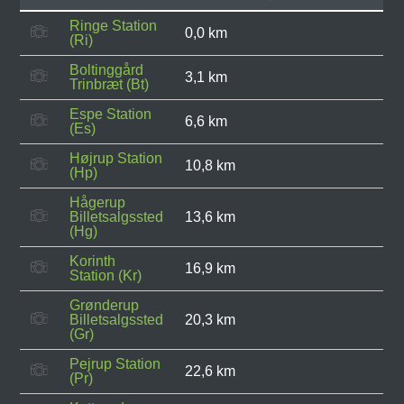
Ringe Station
0,0 km
(Ri)
Boltinggård
3,1 km
Trinbræt (Bt)
Espe Station
6,6 km
(Es)
Højrup Station
10,8 km
(Hp)
Hågerup
Billetsalgssted
13,6 km
(Hg)
Korinth
16,9 km
Station (Kr)
Grønderup
Billetsalgssted
20,3 km
(Gr)
Pejrup Station
22,6 km
(Pr)