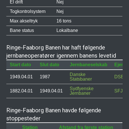
El drift
Nej
Togkontrolsystem
Nej
Max akseltryk
16 tons
Bane status
Lokalbane
Ringe-Faaborg Banen har haft følgende
jernbaneoperatører igennem banens levetid
Start dato
Slut dato
Jernbaneselskab
Ejend
Danske
1949.04.01
1987
DSB
Statsbaner
Sydfyenske
1882.04.01
1949.04.01
SFJ
Jernbaner
Ringe-Faaborg Banen havde følgende
stoppesteder
Station
Afstand fra første station