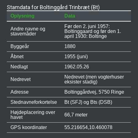
Stamdata for Boltinggård Trinbræt (Bt)
Oplysning
Data
Før den 2. juni 1957:
Andre navne og
Boltinggaard og før den 1.
stavemåder
april 1930: Boltinge
Byggeår
1880
Åbnet
1955 (juni)
Nedlagt
1962.05.26
Nedrevet (men vogterhuser
Nedrevet
eksister stadig)
Adresse
Boltinggårdvej, 5750 Ringe
Stednavneforkortelse
Bt (SFJ) og Bts (DSB)
Højdeplacering over
66,7 meter
havet
GPS koordinater
55.216654,10.460078