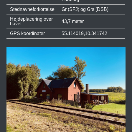
Stednavneforkortelse
Gr (SFJ) og Grs (DSB)
Højdeplacering over
43,7 meter
havet
GPS koordinater
55.114019,10.341742