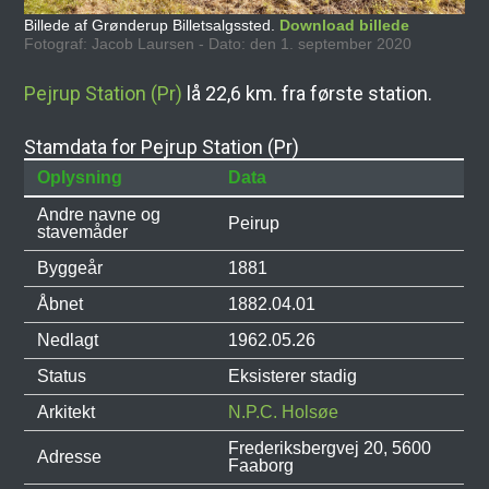
Billede af Grønderup Billetsalgssted.
Download billede
Fotograf: Jacob Laursen - Dato: den 1. september 2020
Pejrup Station (Pr)
lå 22,6 km. fra første station.
Stamdata for Pejrup Station (Pr)
Oplysning
Data
Andre navne og
Peirup
stavemåder
Byggeår
1881
Åbnet
1882.04.01
Nedlagt
1962.05.26
Status
Eksisterer stadig
Arkitekt
N.P.C. Holsøe
Frederiksbergvej 20, 5600
Adresse
Faaborg