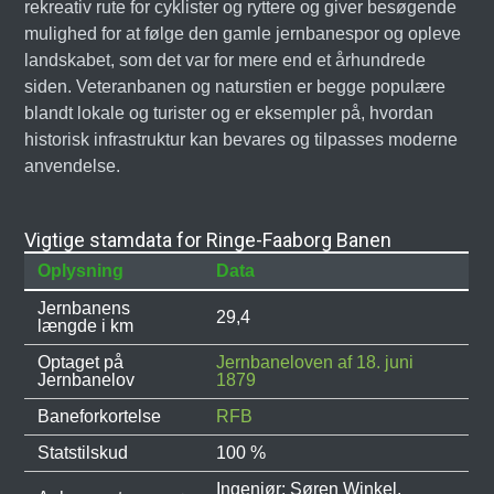
rekreativ rute for cyklister og ryttere og giver besøgende
mulighed for at følge den gamle jernbanespor og opleve
landskabet, som det var for mere end et århundrede
siden. Veteranbanen og naturstien er begge populære
blandt lokale og turister og er eksempler på, hvordan
historisk infrastruktur kan bevares og tilpasses moderne
anvendelse.
Vigtige stamdata for Ringe-Faaborg Banen
Oplysning
Data
Jernbanens
29,4
længde i km
Optaget på
Jernbaneloven af 18. juni
Jernbanelov
1879
Baneforkortelse
RFB
Statstilskud
100 %
Ingeniør: Søren Winkel,