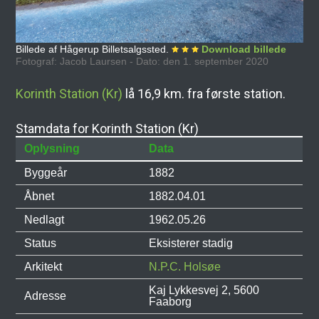
Billede af Hågerup Billetsalgssted.
Download billede
Fotograf: Jacob Laursen - Dato: den 1. september 2020
Korinth Station (Kr)
lå 16,9 km. fra første station.
Stamdata for Korinth Station (Kr)
Oplysning
Data
Byggeår
1882
Åbnet
1882.04.01
Nedlagt
1962.05.26
Status
Eksisterer stadig
Arkitekt
N.P.C. Holsøe
Kaj Lykkesvej 2, 5600
Adresse
Faaborg