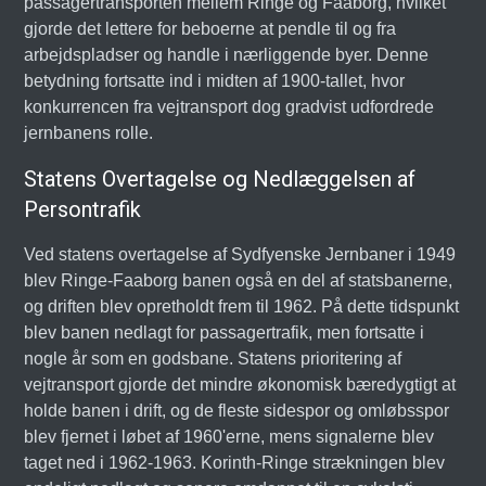
passagertransporten mellem Ringe og Faaborg, hvilket
gjorde det lettere for beboerne at pendle til og fra
arbejdspladser og handle i nærliggende byer. Denne
betydning fortsatte ind i midten af 1900-tallet, hvor
konkurrencen fra vejtransport dog gradvist udfordrede
jernbanens rolle.
Statens Overtagelse og Nedlæggelsen af
Persontrafik
Ved statens overtagelse af Sydfyenske Jernbaner i 1949
blev Ringe-Faaborg banen også en del af statsbanerne,
og driften blev opretholdt frem til 1962. På dette tidspunkt
blev banen nedlagt for passagertrafik, men fortsatte i
nogle år som en godsbane. Statens prioritering af
vejtransport gjorde det mindre økonomisk bæredygtigt at
holde banen i drift, og de fleste sidespor og omløbsspor
blev fjernet i løbet af 1960'erne, mens signalerne blev
taget ned i 1962-1963. Korinth-Ringe strækningen blev