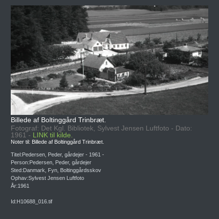
Billede af Boltinggård Trinbræt.
Fotograf: Det Kgl. Bibliotek, Sylvest Jensen Luftfoto - Dato:
1961 -
LINK til kilde.
Noter til: Billede af Boltinggård Trinbræt.
Titel:Pedersen, Peder, gårdejer - 1961 -
Person:Pedersen, Peder, gårdejer
Sted:Danmark, Fyn, Boltinggårdsskov
Ophav:Sylvest Jensen Luftfoto
År:1961
Id:H10688_016.tif