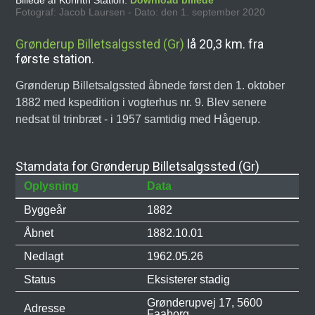
Billede af Korinth Station.
Download billede
Fotograf: Jacob Laursen - Dato: den 1. september 2020
Grønderup Billetsalgssted (Gr)
lå 20,3 km. fra
første station.
Grønderup Billetsalgssted åbnede først den 1. oktober
1882 med kspedition i vogterhus nr. 9. Blev senere
nedsat til trinbræt - i 1957 samtidig med Hågerup.
Stamdata for Grønderup Billetsalgssted (Gr)
Oplysning
Data
Byggeår
1882
Åbnet
1882.10.01
Nedlagt
1962.05.26
Status
Eksisterer stadig
Grønderupvej 17, 5600
Adresse
Faaborg