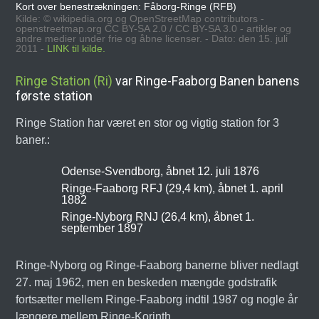
Kort over benestrækningen: Fåborg-Ringe (RFB)
Kilde: © wikipedia.org og OpenStreetMap contributors -
openstreetmap.org CC BY-SA 2.0 / CC BY-SA 3.0 - artikler og
andre medier under frie og åbne licenser. - Dato: den 15. juli
2011 -
LINK til kilde.
Ringe Station (Ri)
var Ringe-Faaborg Banen banens
første station
Ringe Station har været en stor og vigtig station for 3
baner.:
Odense-Svendborg, åbnet 12. juli 1876
Ringe-Faaborg RFJ (29,4 km), åbnet 1. april
1882
Ringe-Nyborg RNJ (26,4 km), åbnet 1.
september 1897
Ringe-Nyborg og Ringe-Faaborg banerne bliver nedlagt
27. maj 1962, men en beskeden mængde godstrafik
fortsætter mellem Ringe-Faaborg indtil 1987 og nogle år
længere mellem Ringe-Korinth.