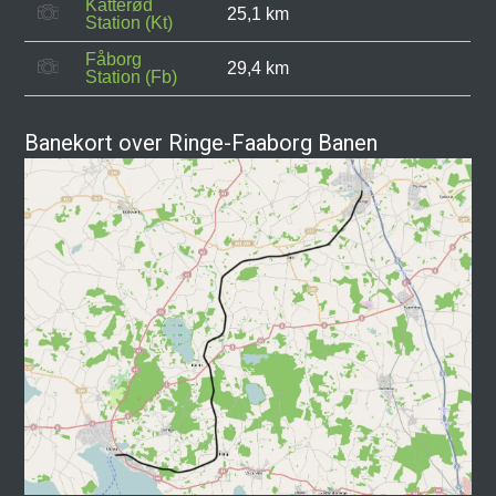
Katterød
25,1 km
Station (Kt)
Fåborg
29,4 km
Station (Fb)
Banekort over Ringe-Faaborg Banen