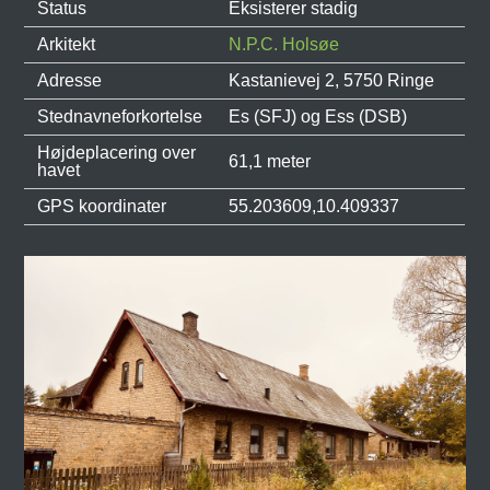
Status
Eksisterer stadig
Arkitekt
N.P.C. Holsøe
Adresse
Kastanievej 2, 5750 Ringe
Stednavneforkortelse
Es (SFJ) og Ess (DSB)
Højdeplacering over
61,1 meter
havet
GPS koordinater
55.203609,10.409337