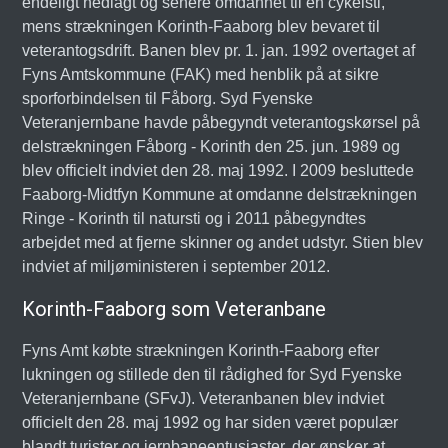
endeligt nedlagt og senere omdannet til en cykelsti,
mens strækningen Korinth-Faaborg blev bevaret til
veterantogsdrift. Banen blev pr. 1. jan. 1992 overtaget af
Fyns Amtskommune (FAK) med henblik på at sikre
sporforbindelsen til Fåborg. Syd Fyenske
Veteranjernbane havde påbegyndt veterantogskørsel på
delstrækningen Fåborg - Korinth den 25. jun. 1989 og
blev officielt indviet den 28. maj 1992. I 2009 besluttede
Faaborg-Midtfyn Kommune at omdanne delstrækningen
Ringe - Korinth til natursti og i 2011 påbegyndtes
arbejdet med at fjerne skinner og andet udstyr. Stien blev
indviet af miljøministeren i september 2012.
Korinth-Faaborg som Veteranbane
Fyns Amt købte strækningen Korinth-Faaborg efter
lukningen og stillede den til rådighed for Syd Fyenske
Veteranjernbane (SFvJ). Veteranbanen blev indviet
officielt den 28. maj 1992 og har siden været populær
blandt turister og jernbaneentusiaster, der ønsker at