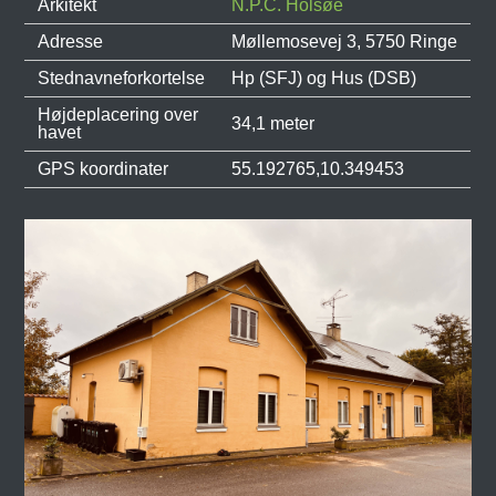
Arkitekt
N.P.C. Holsøe
Adresse
Møllemosevej 3, 5750 Ringe
Stednavneforkortelse
Hp (SFJ) og Hus (DSB)
Højdeplacering over
34,1 meter
havet
GPS koordinater
55.192765,10.349453