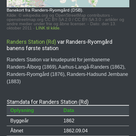
Banekort fra Randers-Ryomgård (DSB).
Kilde: © wikipedia.org og OpenStreetMap contributors -
openstreetmap.org CC BY-SA 2.0 / CC BY-SA 3.0 - artikler og
andre medier under frie og åbne licenser. - Dato: den 13.
oktober 2011 -
LINK til kilde.
Randers Station (Rd)
var Randers-Ryomgård
banens første station
Randers Station var knudepunkt for jernbanerne
Randers-Ålborg (1869), Aarhus-Langå-Randers (1862),
Randers-Ryomgård (1876), Randers-Hadsund Jernbane
(1883)
Stamdata for Randers Station (Rd)
Oplysning
Data
Byggeår
1862
Åbnet
1862.09.04