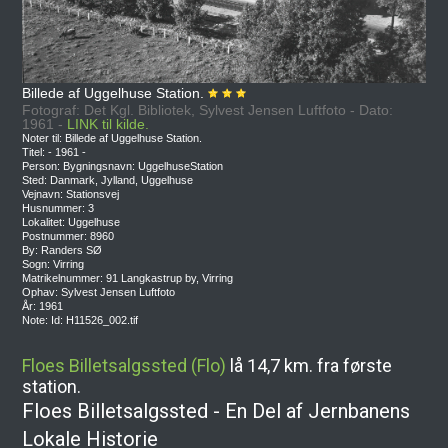
Billede af Uggelhuse Station.
Fotograf: Det Kgl. Bibliotek, Sylvest Jensen Luftfoto - Dato:
1961 -
LINK til kilde.
Noter til: Billede af Uggelhuse Station.
Titel: - 1961 -
Person: Bygningsnavn: UggelhuseStation
Sted: Danmark, Jylland, Uggelhuse
Vejnavn: Stationsvej
Husnummer: 3
Lokalitet: Uggelhuse
Postnummer: 8960
By: Randers SØ
Sogn: Virring
Matrikelnummer: 91 Langkastrup by, Virring
Ophav: Sylvest Jensen Luftfoto
År: 1961
Note: Id: H11526_002.tif
Floes Billetsalgssted (Flo)
lå 14,7 km. fra første
station.
Floes Billetsalgssted - En Del af Jernbanens
Lokale Historie