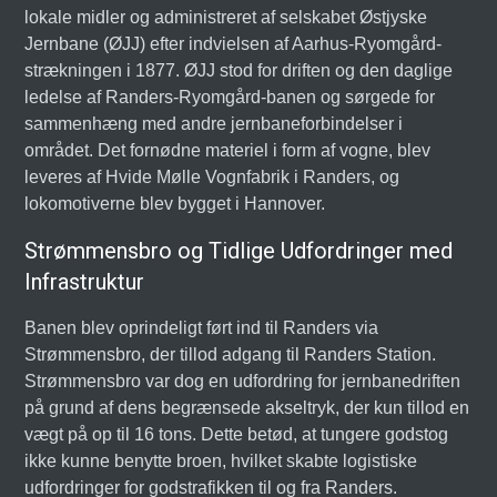
lokale midler og administreret af selskabet Østjyske
Jernbane (ØJJ) efter indvielsen af Aarhus-Ryomgård-
strækningen i 1877. ØJJ stod for driften og den daglige
ledelse af Randers-Ryomgård-banen og sørgede for
sammenhæng med andre jernbaneforbindelser i
området. Det fornødne materiel i form af vogne, blev
leveres af Hvide Mølle Vognfabrik i Randers, og
lokomotiverne blev bygget i Hannover.
Strømmensbro og Tidlige Udfordringer med
Infrastruktur
Banen blev oprindeligt ført ind til Randers via
Strømmensbro, der tillod adgang til Randers Station.
Strømmensbro var dog en udfordring for jernbanedriften
på grund af dens begrænsede akseltryk, der kun tillod en
vægt på op til 16 tons. Dette betød, at tungere godstog
ikke kunne benytte broen, hvilket skabte logistiske
udfordringer for godstrafikken til og fra Randers.