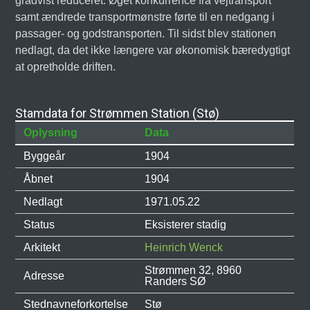
gradvist reduceret. Øget konkurrence fra vejtransport
samt ændrede transportmønstre førte til en nedgang i
passager- og godstransporten. Til sidst blev stationen
nedlagt, da det ikke længere var økonomisk bæredygtigt
at opretholde driften.
Stamdata for Strømmen Station (Stø)
Oplysning
Data
Byggeår
1904
Åbnet
1904
Nedlagt
1971.05.22
Status
Eksisterer stadig
Arkitekt
Heinrich Wenck
Strømmen 32, 8960
Adresse
Randers SØ
Stednavneforkortelse
Stø