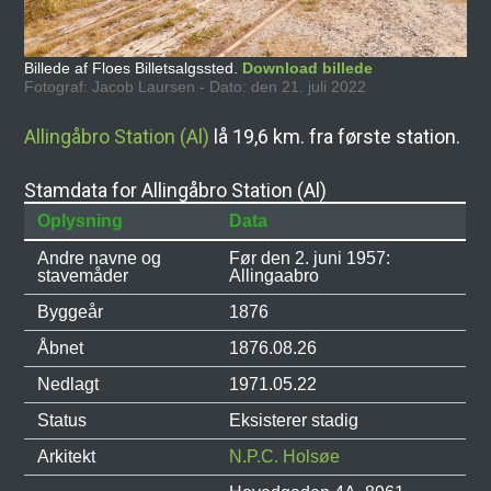
Billede af Floes Billetsalgssted.
Download billede
Fotograf: Jacob Laursen - Dato: den 21. juli 2022
Allingåbro Station (Al)
lå 19,6 km. fra første station.
Stamdata for Allingåbro Station (Al)
Oplysning
Data
Andre navne og
Før den 2. juni 1957:
stavemåder
Allingaabro
Byggeår
1876
Åbnet
1876.08.26
Nedlagt
1971.05.22
Status
Eksisterer stadig
Arkitekt
N.P.C. Holsøe