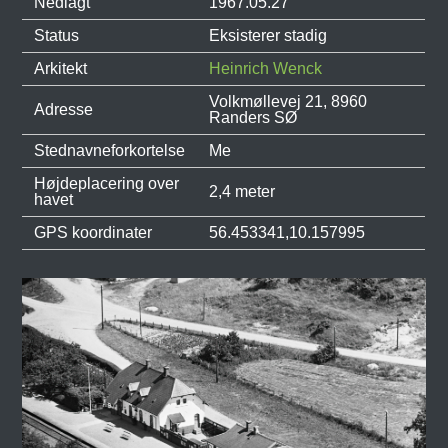
Nedlagt
1967.05.27
Status
Eksisterer stadig
Arkitekt
Heinrich Wenck
Volkmøllevej 21, 8960
Adresse
Randers SØ
Stednavneforkortelse
Me
Højdeplacering over
2,4 meter
havet
GPS koordinater
56.453341,10.157995