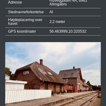
Hovedgaden 4A, 8961
Adresse
Allingåbro
Stednavneforkortelse
Al
Højdeplacering over
2,2 meter
havet
GPS koordinater
56.463999,10.320532