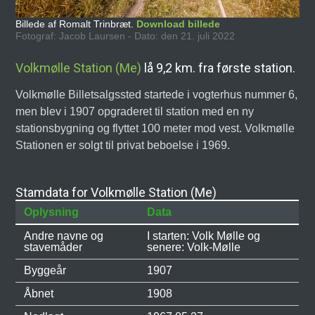
Billede af Romalt Trinbræt.
Download billede
Fotograf: Jacob Laursen - Dato: den 21. juli 2022
Volkmølle Station (Me)
lå 9,2 km. fra første station.
Volkmølle Billetsalgssted startede i vogterhus nummer 6,
men blev i 1907 opgraderet til station med en ny
stationsbygning og flyttet 100 meter mod vest. Volkmølle
Stationen er solgt til privat beboelse i 1969.
Stamdata for Volkmølle Station (Me)
Oplysning
Data
Andre navne og
I starten: Volk Mølle og
stavemåder
senere: Volk-Mølle
Byggeår
1907
Åbnet
1908