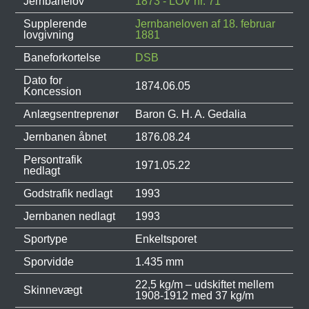
Jernbanelov
1873 - LOV nr. 71
Supplerende
Jernbaneloven af 18. februar
lovgivning
1881
Baneforkortelse
DSB
Dato for
1874.06.05
Koncession
Anlægsentreprenør
Baron G. H. A. Gedalia
Jernbanen åbnet
1876.08.24
Persontrafik
1971.05.22
nedlagt
Godstrafik nedlagt
1993
Jernbanen nedlagt
1993
Sportype
Enkeltsporet
Sporvidde
1.435 mm
22,5 kg/m – udskiftet mellem
Skinnevægt
1908-1912 med 37 kg/m