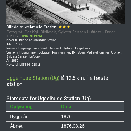
Billede af Volkmølle Station.
Fotograf: Det Kgl. Bibliotek, Sylvest Jensen Luftfoto - Dato:
1950 -
LINK til kilde.
Noter til: Billede af Volkmølle Station.
Titel: - 1950 -
Person: Bygningsnavn: Sted: Danmark, Jylland, Uggelhuse
Vejnavn: Husnummer: Lokalitet: Postnummer: By: Sogn: Matrikelnummer: Ophav:
Sylvest Jensen Luftfoto
År: 1950
Note: Id: L05644_010.tif
Uggelhuse Station (Ug)
lå 12,6 km. fra første
station.
Stamdata for Uggelhuse Station (Ug)
Oplysning
Data
Byggeår
1876
Åbnet
1876.08.26