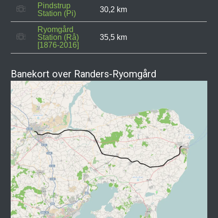
Pindstrup
30,2 km
Station (Pi)
Ryomgård
Station (Rå)
35,5 km
[1876-2016]
Banekort over Randers-Ryomgård