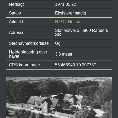
Nedlagt
1971.05.22
Status
Eksisterer stadig
Arkitekt
N.P.C. Holsøe
Stationsvej 3, 8960 Randers
Adresse
SØ
Stednavneforkortelse
Ug
Højdeplacering over
3,3 meter
havet
GPS koordinater
56.466949,10.207737