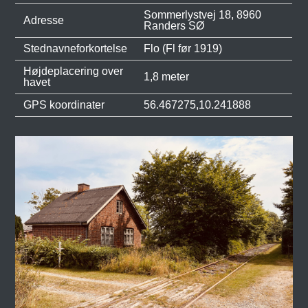
Sommerlystvej 18, 8960
Adresse
Randers SØ
Stednavneforkortelse
Flo (Fl før 1919)
Højdeplacering over
1,8 meter
havet
GPS koordinater
56.467275,10.241888