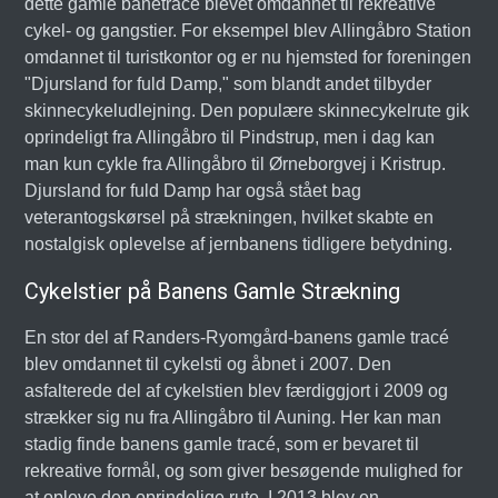
dette gamle banetracé blevet omdannet til rekreative
cykel- og gangstier. For eksempel blev Allingåbro Station
omdannet til turistkontor og er nu hjemsted for foreningen
"Djursland for fuld Damp," som blandt andet tilbyder
skinnecykeludlejning. Den populære skinnecykelrute gik
oprindeligt fra Allingåbro til Pindstrup, men i dag kan
man kun cykle fra Allingåbro til Ørneborgvej i Kristrup.
Djursland for fuld Damp har også stået bag
veterantogskørsel på strækningen, hvilket skabte en
nostalgisk oplevelse af jernbanens tidligere betydning.
Cykelstier på Banens Gamle Strækning
En stor del af Randers-Ryomgård-banens gamle tracé
blev omdannet til cykelsti og åbnet i 2007. Den
asfalterede del af cykelstien blev færdiggjort i 2009 og
strækker sig nu fra Allingåbro til Auning. Her kan man
stadig finde banens gamle tracé, som er bevaret til
rekreative formål, og som giver besøgende mulighed for
at opleve den oprindelige rute. I 2013 blev en