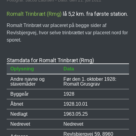
Fotograf: Jacob Laursen - Dato: den 21. juli 2022
Romalt Trinbræt (Rmg)
lå 5,2 km. fra første station.
Romalt Trinbræt var placeret på begge sider af
Revlsbjergvej, hvor selve trinbrættet var placeret nord for
sporet.
Stamdata for Romalt Trinbræt (Rmg)
Oplysning
Data
Andre navne og
Før den 1. oktober 1928:
stavemåder
Romalt Grusgrav
Byggeår
1928
Åbnet
1928.10.01
Nedlagt
1963.05.25
Nedrevet
Nedrevet
Revlsbjergvej 59, 8960