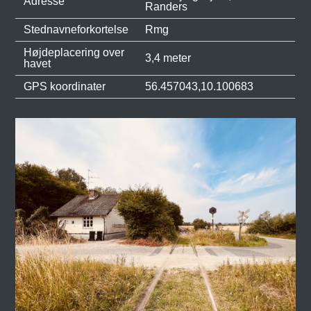
Adresse
Randers
Stednavneforkortelse
Rmg
Højdeplacering over
3,4 meter
havet
GPS koordinater
56.457043,10.100683