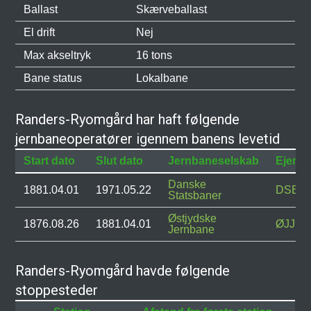
Ballast
Skærveballast
El drift
Nej
Max akseltryk
16 tons
Bane status
Lokalbane
Randers-Ryomgård har haft følgende
jernbaneoperatører igennem banens levetid
Start dato
Slut dato
Jernbaneselskab
Ejend
Danske
1881.04.01
1971.05.22
DSB
Statsbaner
Østjydske
1876.08.26
1881.04.01
ØJJ
Jernbane
Randers-Ryomgård havde følgende
stoppesteder