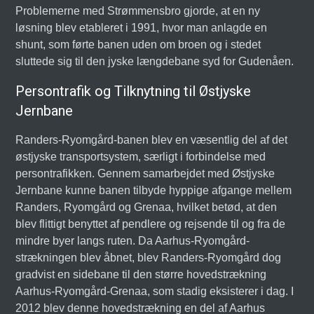
Problemerne med Strømmensbro gjorde, at en ny
løsning blev etableret i 1991, hvor man anlagde en
shunt, som førte banen uden om broen og i stedet
sluttede sig til den jyske længdebane syd for Gudenåen.
Persontrafik og Tilknytning til Østjyske
Jernbane
Randers-Ryomgård-banen blev en væsentlig del af det
østjyske transportsystem, særligt i forbindelse med
persontrafikken. Gennem samarbejdet med Østjyske
Jernbane kunne banen tilbyde hyppige afgange mellem
Randers, Ryomgård og Grenaa, hvilket betød, at den
blev flittigt benyttet af pendlere og rejsende til og fra de
mindre byer langs ruten. Da Aarhus-Ryomgård-
strækningen blev åbnet, blev Randers-Ryomgård dog
gradvist en sidebane til den større hovedstrækning
Aarhus-Ryomgård-Grenaa, som stadig eksisterer i dag. I
2012 blev denne hovedstrækning en del af Aarhus