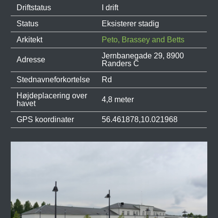
Driftstatus
I drift
Status
Eksisterer stadig
Arkitekt
Peto, Brassey and Betts
Jernbanegade 29, 8900
Adresse
Randers C
Stednavneforkortelse
Rd
Højdeplacering over
4,8 meter
havet
GPS koordinater
56.461878,10.021968