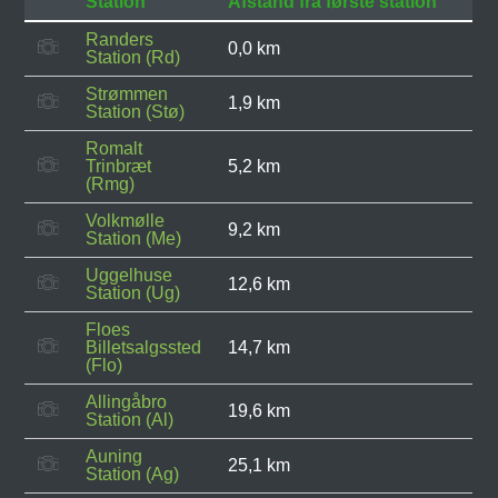
Station
Afstand fra første station
Randers
0,0 km
Station (Rd)
Strømmen
1,9 km
Station (Stø)
Romalt
Trinbræt
5,2 km
(Rmg)
Volkmølle
9,2 km
Station (Me)
Uggelhuse
12,6 km
Station (Ug)
Floes
Billetsalgssted
14,7 km
(Flo)
Allingåbro
19,6 km
Station (Al)
Auning
25,1 km
Station (Ag)