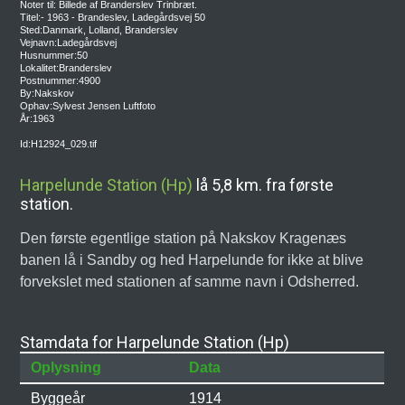
Noter til: Billede af Branderslev Trinbræt.
Titel:- 1963 - Brandeslev, Ladegårdsvej 50
Sted:Danmark, Lolland, Branderslev
Vejnavn:Ladegårdsvej
Husnummer:50
Lokalitet:Branderslev
Postnummer:4900
By:Nakskov
Ophav:Sylvest Jensen Luftfoto
År:1963
Id:H12924_029.tif
Harpelunde Station (Hp)
lå 5,8 km. fra første
station.
Den første egentlige station på Nakskov Kragenæs
banen lå i Sandby og hed Harpelunde for ikke at blive
forvekslet med stationen af samme navn i Odsherred.
Stamdata for Harpelunde Station (Hp)
Oplysning
Data
Byggeår
1914