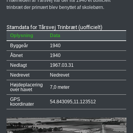
I nærheden af Tårsvej var der fra 1940 et uofficielt
trinbræt der primært blev benyttet af skolebørn.
Stamdata for Tårsvej Trinbræt (uofficielt)
Oplysning
Data
Byggeår
1940
Åbnet
1940
Nedlagt
1967.03.31
Nedrevet
Nedrevet
Højdeplacering
7,0 meter
over havet
GPS
54.843095,11.123512
koordinater