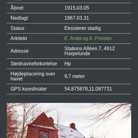
Åbnet
1915.03.05
Nedlagt
1967.03.31
Status
Eksisterer stadig
Arkitekt
E. Ambt og A. Preisler
Stations Alléen 7, 4912
Adresse
Harpelunde
Stednavneforkortelse
Hp
Højdeplacering over
9,7 meter
havet
GPS koordinater
54.875878,11.087731