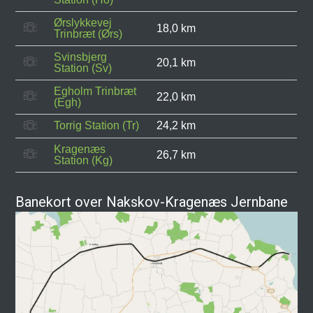
Ørslykkevej
18,0 km
Trinbræt (Ørs)
Svinsbjerg
20,1 km
Station (Sv)
Egholm Trinbræt
22,0 km
(Egh)
Torrig Station (Tr)
24,2 km
Kragenæs
26,7 km
Station (Kg)
Banekort over Nakskov-Kragenæs Jernbane