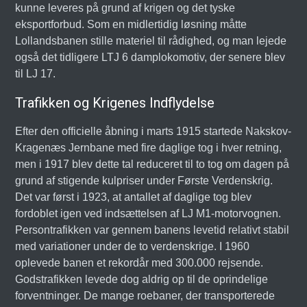
kunne leveres på grund af krigen og det tyske
eksportforbud. Som en midlertidig løsning måtte
Lollandsbanen stille materiel til rådighed, og man lejede
også det tidligere LTJ 6 damplokomotiv, der senere blev
til LJ 17.
Trafikken og Krigenes Indflydelse
Efter den officielle åbning i marts 1915 startede Nakskov-
Kragenæs Jernbane med fire daglige tog i hver retning,
men i 1917 blev dette tal reduceret til to tog om dagen på
grund af stigende kulpriser under Første Verdenskrig.
Det var først i 1923, at antallet af daglige tog blev
fordoblet igen ved indsættelsen af LJ M1-motorvognen.
Persontrafikken var gennem banens levetid relativt stabil
med variationer under de to verdenskrige. I 1960
oplevede banen et rekordår med 300.000 rejsende.
Godstrafikken levede dog aldrig op til de oprindelige
forventninger. De mange roebaner, der transporterede