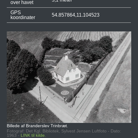
over havet
GPS
54.857864,11.104523
koordinater
Billede af Branderslev Trinbræt.
Fotograf: Det Kgl. Bibliotek, Sylvest Jensen Luftfoto - Dato:
1963 -
LINK til kilde.