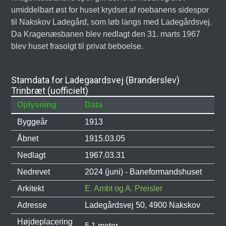
umiddelbart øst for huset krydset af roebanens sidespor
til Nakskov Ladegård, som løb langs med Ladegårdsvej.
Da Kragenæsbanen blev nedlagt den 31. marts 1967
blev huset frasolgt til privat beboelse.
Stamdata for Ladegaardsvej (Branderslev)
Trinbræt (uofficielt)
Oplysning
Data
Byggeår
1913
Åbnet
1915.03.05
Nedlagt
1967.03.31
Nedrevet
2024 (juni) - Baneformandshuset
Arkitekt
E. Ambt og A. Preisler
Adresse
Ladegårdsvej 50, 4900 Nakskov
Højdeplacering
5,1 meter