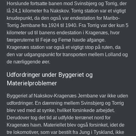
Horslunde fortsatte banen mod Svinsbjerg og Torrig, der
lå 24,1 kilometer fra Nakskov. Torrig station var et vigtigt
knudepunkt, da den også var endestation for Maribo-
Torrig Jernbane fra 1924 til 1940. Fra Torrig var der kun 5
kilometer ud til banens endestation i Kragenæs, hvor
færgeruterne til Fejø og Femø havde afgange.
Kragenæs station var også et vigtigt stop på ruten, da
den var udgangspunkt for transporten mellem Lolland og
de nærliggende øer.
Udfordringer under Byggeriet og
Materielproblemer
Byggeriet af Nakskov-Kragenæs Jernbane var ikke uden
udfordringer. En dæmning mellem Svinsbjerg og Torrig
blev ved med at synke, hvilket forsinkede arbejdet.
Derudover tog det tid at udfylde terrænet nord for
Kragenæs havn. Materiellet blev også forsinket, idet de
tre lokomotiver, som var bestilt fra Jung i Tyskland, ikke