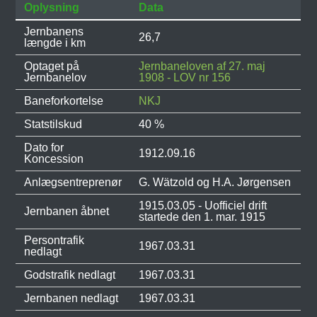
Oplysning
Data
Jernbanens
26,7
længde i km
Optaget på
Jernbaneloven af 27. maj
Jernbanelov
1908 - LOV nr 156
Baneforkortelse
NKJ
Statstilskud
40 %
Dato for
1912.09.16
Koncession
Anlægsentreprenør
G. Wätzold og H.A. Jørgensen
1915.03.05 - Uofficiel drift
Jernbanen åbnet
startede den 1. mar. 1915
Persontrafik
1967.03.31
nedlagt
Godstrafik nedlagt
1967.03.31
Jernbanen nedlagt
1967.03.31