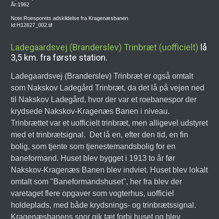
År:1962
Note:Roesporets adskildelse fra Kragenæsbanen
Id:H12627_002.tif
Ladegaardsvej (Branderslev) Trinbræt (uofficielt)
lå
3,5 km. fra første station.
Ladegaardsvej (Branderslev) Trinbræt er også omtalt
som Nakskov Ladegård Trinbræt, da det lå på vejen ned
til Nakskov Ladegård, hvor der var et roebanespor der
krydsede Nakskov-Kragenæs Banen i niveau.
Trinbrættet var et uofficielt trinbræt, men alligevel udstyret
med et trinbrætsignal. Det lå en, efter den tid, en fin
bolig, som tjente som tjenestemandsbolig for en
baneformand. Huset blev bygget i 1913 to år før
Nakskov-Kragenæs Banen blev indviet. Huset blev lokalt
omtalt som "Baneformandshuset", her fra blev der
varetaget flere opgaver som vogterhus, uofficiel
holdeplads, med både krydsnings- og trinbrætssignal.
Kragenæsbanens spor gik tæt forbi huset og blev