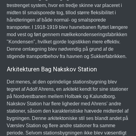
trestrenget system, hvor en tredje skinne var placeret i
midten til smalsporede tog, tillod større fleksibilitet i
håndteringen af både normal- og smalsporede
transporter. I 1918-1919 blev havnebanen flyttet længere
mod vest og ført gennem mælkekondenseringsfabrikken
"Kondensen", hvilket gjorde logistikken mere effektiv.
Denne omlægning blev nødvendig på grund af de
stigende transportbehov fra havnen og Sukkerfabrikken.
Arkitekturen Bag Nakskov Station
Det menes, at den oprindelige stationsbygning blev
tegnet af Adolf Ahrens, en arkitekt kendt for sine stationer
på Nordvestbanen mellem Holbæk og Kalundborg.
Nakskov Station har flere ligheder med Ahrens' andre
stationer, såsom den karakteristiske hævede midterdel af
bygningen. Denne arkitektoniske stil ses blandt andet på
Værslev Station og flere andre stationer fra samme
periode. Selvom stationsbygningen ikke blev væsentligt