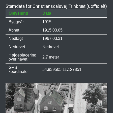
Stamdata for Christiansdalsvej Trinbræt (uofficielt)
Oplysning
Data
Byggeår
1915
Åbnet
1915.03.05
Nedlagt
1967.03.31
Nedrevet
Nedrevet
Højdeplacering
2,7 meter
over havet
GPS
54.839505,11.127851
koordinater