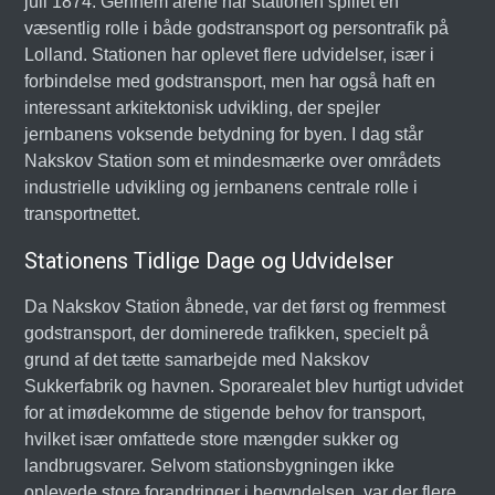
juli 1874. Gennem årene har stationen spillet en
væsentlig rolle i både godstransport og persontrafik på
Lolland. Stationen har oplevet flere udvidelser, især i
forbindelse med godstransport, men har også haft en
interessant arkitektonisk udvikling, der spejler
jernbanens voksende betydning for byen. I dag står
Nakskov Station som et mindesmærke over områdets
industrielle udvikling og jernbanens centrale rolle i
transportnettet.
Stationens Tidlige Dage og Udvidelser
Da Nakskov Station åbnede, var det først og fremmest
godstransport, der dominerede trafikken, specielt på
grund af det tætte samarbejde med Nakskov
Sukkerfabrik og havnen. Sporarealet blev hurtigt udvidet
for at imødekomme de stigende behov for transport,
hvilket især omfattede store mængder sukker og
landbrugsvarer. Selvom stationsbygningen ikke
oplevede store forandringer i begyndelsen, var der flere