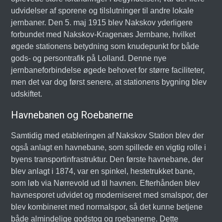
udvidelser af sporene og tilslutninger til andre lokale
jernbaner. Den 5. maj 1915 blev Nakskov yderligere
forbundet med Nakskov-Kragenæs Jernbane, hvilket
øgede stationens betydning som knudepunkt for både
gods- og persontrafik på Lolland. Denne nye
jernbaneforbindelse øgede behovet for større faciliteter,
men det var dog først senere, at stationens bygning blev
udskiftet.
Havnebanen og Roebanerne
Samtidig med etableringen af Nakskov Station blev der
også anlagt en havnebane, som spillede en vigtig rolle i
byens transportinfrastruktur. Den første havnebane, der
blev anlagt i 1874, var en spinkel, hestetrukket bane,
som løb via Nørrevold ud til havnen. Efterhånden blev
havnesporet udvidet og moderniseret med smalspor, der
blev kombineret med normalspor, så det kunne betjene
både almindelige godstog og roebanerne. Dette