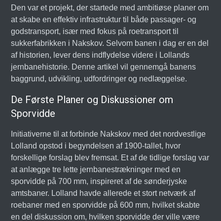
Den var et projekt, der startede med ambitiøse planer om
at skabe en effektiv infrastruktur til både passager- og
godstransport, især med fokus på roetransport til
sukkerfabrikken i Nakskov. Selvom banen i dag er en del
af historien, lever dens indflydelse videre i Lollands
jernbanehistorie. Denne artikel vil gennemgå banens
baggrund, udvikling, udfordringer og nedlæggelse.
De Første Planer og Diskussioner om
Sporvidde
Initiativerne til at forbinde Nakskov med det nordvestlige
Lolland opstod i begyndelsen af 1900-tallet, hvor
forskellige forslag blev fremsat. Et af de tidlige forslag var
at anlægge tre lette jernbanestrækninger med en
sporvidde på 700 mm, inspireret af de sønderjyske
amtsbaner. Lolland havde allerede et stort netværk af
roebaner med en sporvidde på 600 mm, hvilket skabte
en del diskussion om, hvilken sporvidde der ville være