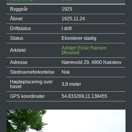
Byggeår
1925
Åbnet
1925.11.24
Driftstatus
I drift
Status
Eksisterer stadig
Adolph Einar Hansen
Arkitekt
Ørnsholt
Adresse
Nørrevold 29, 4900 Nakskov
Stednavneforkortelse
Nsk
Højdeplacering over
3,8 meter
havet
GPS koordinater
54.833269,11.138455