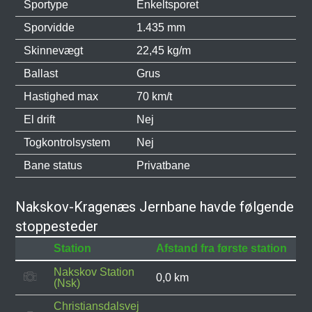
Sportype
Enkeltsporet
Sporvidde
1.435 mm
Skinnevægt
22,45 kg/m
Ballast
Grus
Hastighed max
70 km/t
El drift
Nej
Togkontrolsystem
Nej
Bane status
Privatbane
Nakskov-Kragenæs Jernbane havde følgende
stoppesteder
Station
Afstand fra første station
Nakskov Station
0,0 km
(Nsk)
Christiansdalsvej