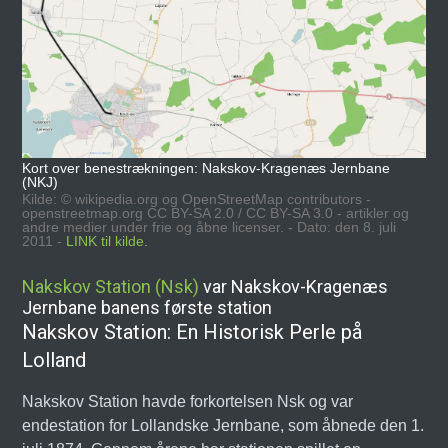
Kort over benestrækningen: Nakskov-Kragenæs Jernbane
(NKJ)
Kilde: © wikipedia.org og OpenStreetMap contributors -
openstreetmap.org CC BY-SA 2.0 / CC BY-SA 3.0 - artikler og
andre medier under frie og åbne licenser. - Dato: den 8. juli
2011 -
LINK til kilde.
Nakskov Station (Nsk)
var Nakskov-Kragenæs
Jernbane banens første station
Nakskov Station: En Historisk Perle på
Lolland
Nakskov Station havde forkortelsen Nsk og var
endestation for Lollandske Jernbane, som åbnede den 1.