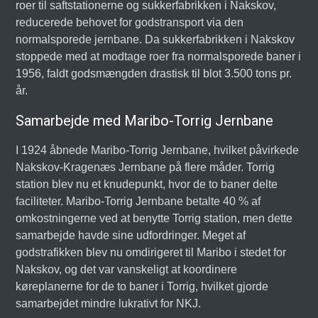
roer til saftstationerne og sukkerfabrikken i Nakskov,
reducerede behovet for godstransport via den
normalsporede jernbane. Da sukkerfabrikken i Nakskov
stoppede med at modtage roer fra normalsporede baner i
1956, faldt godsmængden drastisk til blot 3.500 tons pr.
år.
Samarbejde med Maribo-Torrig Jernbane
I 1924 åbnede Maribo-Torrig Jernbane, hvilket påvirkede
Nakskov-Kragenæs Jernbane på flere måder. Torrig
station blev nu et knudepunkt, hvor de to baner delte
faciliteter. Maribo-Torrig Jernbane betalte 40 % af
omkostningerne ved at benytte Torrig station, men dette
samarbejde havde sine udfordringer. Meget af
godstrafikken blev nu omdirigeret til Maribo i stedet for
Nakskov, og det var vanskeligt at koordinere
køreplanerne for de to baner i Torrig, hvilket gjorde
samarbejdet mindre lukrativt for NKJ.