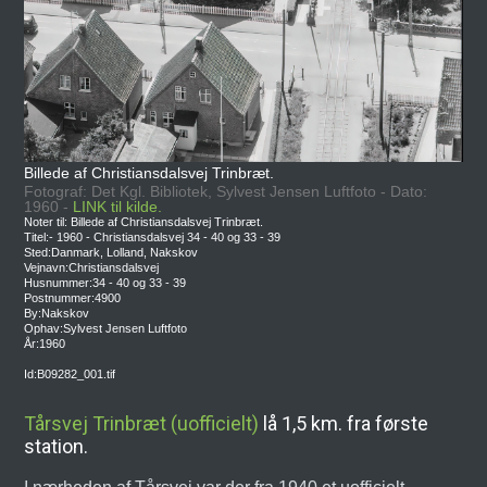
Billede af Christiansdalsvej Trinbræt.
Fotograf: Det Kgl. Bibliotek, Sylvest Jensen Luftfoto - Dato:
1960 -
LINK til kilde.
Noter til: Billede af Christiansdalsvej Trinbræt.
Titel:- 1960 - Christiansdalsvej 34 - 40 og 33 - 39
Sted:Danmark, Lolland, Nakskov
Vejnavn:Christiansdalsvej
Husnummer:34 - 40 og 33 - 39
Postnummer:4900
By:Nakskov
Ophav:Sylvest Jensen Luftfoto
År:1960
Id:B09282_001.tif
Tårsvej Trinbræt (uofficielt)
lå 1,5 km. fra første
station.