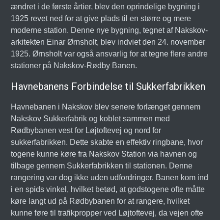
ændret i de første årtier, blev den oprindelige bygning i
1925 revet ned for at give plads til en større og mere
moderne station. Denne nye bygning, tegnet af Nakskov-
arkitekten Einar Ørnsholt, blev indviet den 24. november
1925. Ørnsholt var også ansvarlig for at tegne flere andre
stationer på Nakskov-Rødby Banen.
Havnebanens Forbindelse til Sukkerfabrikken
Havnebanen i Nakskov blev senere forlænget gennem
Nakskov Sukkerfabrik og koblet sammen med
Rødbybanen vest for Løjtoftevej og nord for
sukkerfabrikken. Dette skabte en effektiv ringbane, hvor
togene kunne køre fra Nakskov Station via havnen og
tilbage gennem Sukkerfabrikken til stationen. Denne
rangering var dog ikke uden udfordringer. Banen kom ind
i en spids vinkel, hvilket betød, at godstogene ofte måtte
køre langt ud på Rødbybanen for at rangere, hvilket
kunne føre til trafikpropper ved Løjtoftevej, da vejen ofte