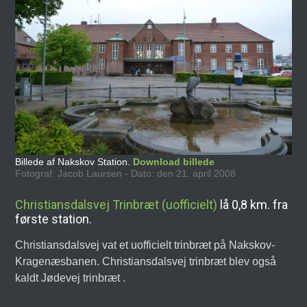
Billede af Nakskov Station.
Download billede
Fotograf: Jacob Laursen - Dato: den 21. april 2008
Christiansdalsvej Trinbræt (uofficielt)
lå 0,8 km. fra
første station.
Christiansdalsvej vat et uofficielt trinbræt på Nakskov-
Kragenæsbanen. Christiansdalsvej trinbræt blev også
kaldt Jødevej trinbræt .