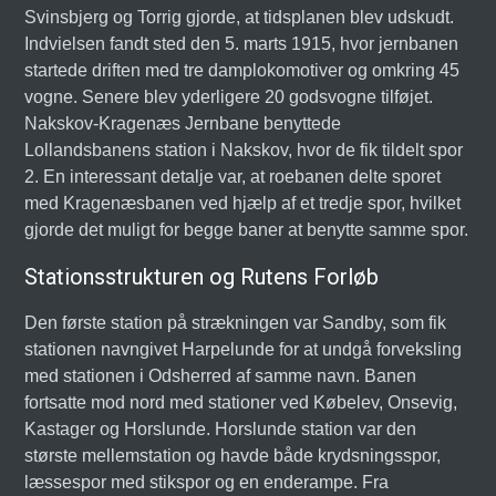
Svinsbjerg og Torrig gjorde, at tidsplanen blev udskudt.
Indvielsen fandt sted den 5. marts 1915, hvor jernbanen
startede driften med tre damplokomotiver og omkring 45
vogne. Senere blev yderligere 20 godsvogne tilføjet.
Nakskov-Kragenæs Jernbane benyttede
Lollandsbanens station i Nakskov, hvor de fik tildelt spor
2. En interessant detalje var, at roebanen delte sporet
med Kragenæsbanen ved hjælp af et tredje spor, hvilket
gjorde det muligt for begge baner at benytte samme spor.
Stationsstrukturen og Rutens Forløb
Den første station på strækningen var Sandby, som fik
stationen navngivet Harpelunde for at undgå forveksling
med stationen i Odsherred af samme navn. Banen
fortsatte mod nord med stationer ved Købelev, Onsevig,
Kastager og Horslunde. Horslunde station var den
største mellemstation og havde både krydsningsspor,
læssespor med stikspor og en enderampe. Fra