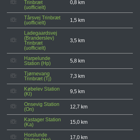
Trinbræt
0,8 km
(uofficielt)
Tårsvej Trinbræt
1,5 km
(uofficielt)
Ladegaardsvej
(Branderslev)
3,5 km
Trinbræt
(uofficielt)
Harpelunde
5,8 km
Station (Hp)
Tjørnevang
7,3 km
Trinbræt (Tj)
Købelev Station
9,5 km
(Kl)
Onsevig Station
12,7 km
(On)
Kastager Station
15,0 km
(Ka)
Horslunde
17,0 km
Station (Ho)