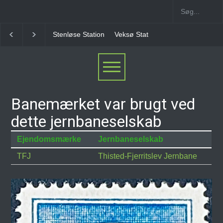
Stenløse Station
Veksø Station
Måløv Station
Banemærket var brugt ved
dette jernbaneselskab
Ejendomsmærke
Jernbaneselskab
TFJ
Thisted-Fjerritslev Jernbane