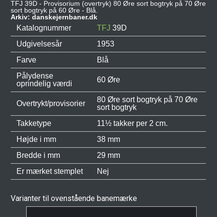
TFJ 39D - Provisorium (overtryk) 80 Øre sort bogtryk på 70 Øre
sort bogtryk på 60 Øre - Blå.
Arkiv: danskejernbaner.dk
Katalognummer
TFJ
39D
Udgivelsesår
1953
Farve
Blå
Pålydense
60 Øre
oprindelig værdi
80 Øre sort bogtryk på 70 Øre
Overtrykt/provisorier
sort bogtryk
Takketype
11½ takker per 2 cm.
Højde i mm
38 mm
Bredde i mm
29 mm
Er mærket stemplet
Nej
Varianter til ovenstående banemærke