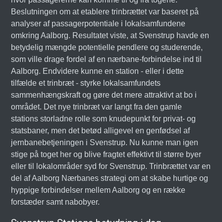
Beslutningen om at etablere trinbrættet var baseret på
analyser af passagerpotentiale i lokalsamfundene
omkring Aalborg. Resultatet viste, at Svenstrup havde en
betydelig mængde potentielle pendlere og studerende,
som ville drage fordel af en nærbane-forbindelse ind til
Aalborg. Endvidere kunne en station - eller i dette
tilfælde et trinbræt - styrke lokalsamfundets
sammenhængskraft og gøre det mere attraktivt at bo i
området. Det nye trinbræt var langt fra den gamle
stations storladne rolle som knudepunkt for privat- og
statsbaner, men det betød alligevel en genfødsel af
jernbanebetjeningen i Svenstrup. Nu kunne man igen
stige på toget her og blive fragtet effektivt til større byer
eller til lokalområder syd for Svenstrup. Trinbrættet var en
del af Aalborg Nærbanes strategi om at skabe hurtige og
hyppige forbindelser mellem Aalborg og en række
forstæder samt nabobyer.