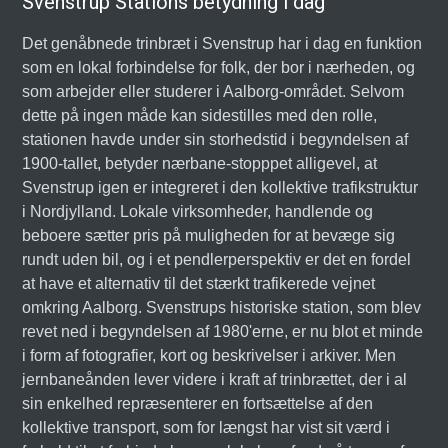
Svenstrup Stations betydning i dag
Det genåbnede trinbræt i Svenstrup har i dag en funktion
som en lokal forbindelse for folk, der bor i nærheden, og
som arbejder eller studerer i Aalborg-området. Selvom
dette på ingen måde kan sidestilles med den rolle,
stationen havde under sin storhedstid i begyndelsen af
1900-tallet, betyder nærbane-stopppet alligevel, at
Svenstrup igen er integreret i den kollektive trafikstruktur
i Nordjylland. Lokale virksomheder, handlende og
beboere sætter pris på muligheden for at bevæge sig
rundt uden bil, og i et pendlerperspektiv er det en fordel
at have et alternativ til det stærkt trafikerede vejnet
omkring Aalborg. Svenstrups historiske station, som blev
revet ned i begyndelsen af 1980'erne, er nu blot et minde
i form af fotografier, kort og beskrivelser i arkiver. Men
jernbaneånden lever videre i kraft af trinbrættet, der i al
sin enkelhed repræsenterer en fortsættelse af den
kollektive transport, som for længst har vist sit værd i