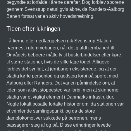
begyndte at forfalde i årene derefter. Dog forblev sporene
gennem Svenstrup naturligvis åbne, da Randers-Aalborg
Banen fortsat var en aktiv hovedstrækning.
Tiden efter lukningen
I årtierne efter nedlæggelsen gik Svenstrup Station
nærmest i glemmebogen, når det gjaldt jernbanedrift.
Områdets beboere måtte ty til busforbindelser eller køre
til større stationer, hvis de ville tage toget. Alligevel
forblev det synligt, at jernbanen eksisterede, og at der
stadig kørte persontog og godstog forbi på sporet mod
Aalborg eller Randers. Det var en påmindelse om, at
tiden som aktivt stoppested var forbi, men at skinnerne
stadig var et vigtigt element i Danmarks infrastruktur.
Nogle lokalt bosatte fortalte historier om, da stationen var
et vrimlende samlingspunkt, og da de store
damplokomotiver sukkede på perronen, mens
passagerer steg af og på. Disse erindringer levede