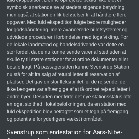
symbolsk anerkendelse af stedets stigende betydning,
men også at stationen fik beføjelser til at håndtere flere
opgaver. Med fuld ekspedition fulgte bedre muligheder
for godshåndtering, mere avancerede billetsystemer og
udvidede procedurer i forbindelse med togafvikling. For
de lokale landmænd og handelsdrivende var dette en
stor fordel, da de nu kunne sende varer af sted uden at
skulle ty til større stationer for at ordne dokumenter eller
betale fragt. På passagersiden kunne Svenstrup Station
nu stå for alt fra salg af returbilletter til reservation af
pladser. Det gav en stor fleksibilitet for de rejsende, der
ikke længere var afhængige af at få ordnet rejsebilletter i
andre byer. Desuden medførte det nye stationsstatus ofte
en øget stolthed i lokalbefolkningen, da en station med
fuld ekspedition blev betragtet som et tegn på fremgang
og potentiale for yderligere vækst i området.
Svenstrup som endestation for Aars-Nibe-