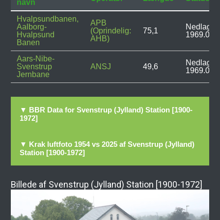
navn
Hvalpsundbanen,
APB
Aalborg-
Nedlagt:
(Oprindelig:
75,1
Hvalpsund
1969.03.
AHB)
Banen
Aars-Nibe-
Nedlagt:
Svenstrup
ANSJ
49,6
1969.03.
Jernbane
▼ BBR Data for Svenstrup (Jylland) Station [1900-
1972]
▼ Krak luftfoto 1954 vs 2025 af Svenstrup (Jylland)
Station [1900-1972]
Billede af Svenstrup (Jylland) Station [1900-1972]