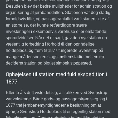
Desuden blev der bedre muligheder for administration og
organisering af jernbanedriften. Stationen var dog stadig
forholdsvis lille, og passagerantallet var i starten ikke af
en størrelse, der kunne retfærdiggøre større
investeringer i eksempelvis varehuse eller omfattende
sporudvidelser. Når det er sagt, gav den nye station en
væsentlig forbedring i forhold til den oprindelige
holdeplads, og frem til 1877 fungerede Svenstrup på
mange måder som en slags mellemstadie mellem en
decideret station og blot et simpelt stoppested.
Ophøjelsen til station med fuld ekspedition i
1877
Efter to års drift viste det sig, at trafikken ved Svenstrup
var voksende. Både gods- og passagerstrøm steg, og i
1877 traf jernbanemyndighederne beslutning om at
ophøje Svenstrup Holdeplads til en egentlig station med
fuld ekspedition. Denne ophøjelse betød ikke blot en