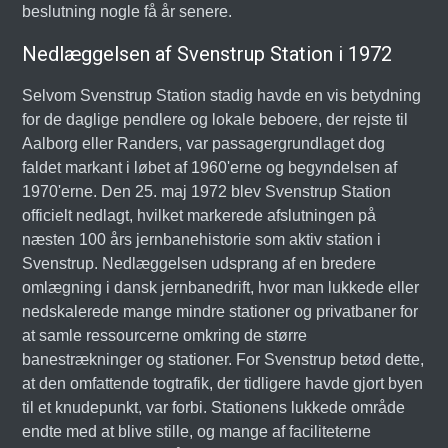
beslutning nogle få år senere.
Nedlæggelsen af Svenstrup Station i 1972
Selvom Svenstrup Station stadig havde en vis betydning
for de daglige pendlere og lokale beboere, der rejste til
Aalborg eller Randers, var passagergrundlaget dog
faldet markant i løbet af 1960'erne og begyndelsen af
1970'erne. Den 25. maj 1972 blev Svenstrup Station
officielt nedlagt, hvilket markerede afslutningen på
næsten 100 års jernbanehistorie som aktiv station i
Svenstrup. Nedlæggelsen udsprang af en bredere
omlægning i dansk jernbanedrift, hvor man lukkede eller
nedskalerede mange mindre stationer og privatbaner for
at samle ressourcerne omkring de større
banestrækninger og stationer. For Svenstrup betød dette,
at den omfattende togtrafik, der tidligere havde gjort byen
til et knudepunkt, var forbi. Stationens lukkede område
endte med at blive stille, og mange af faciliteterne