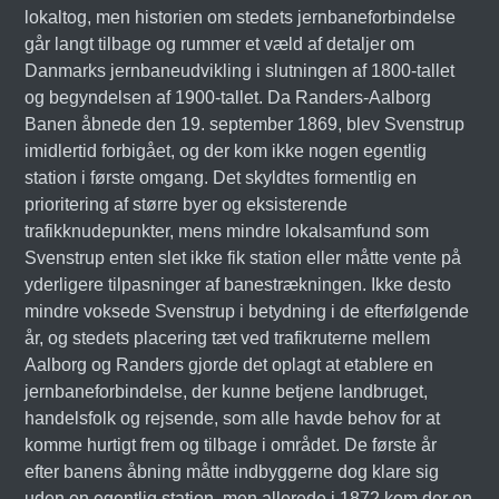
lokaltog, men historien om stedets jernbaneforbindelse
går langt tilbage og rummer et væld af detaljer om
Danmarks jernbaneudvikling i slutningen af 1800-tallet
og begyndelsen af 1900-tallet. Da Randers-Aalborg
Banen åbnede den 19. september 1869, blev Svenstrup
imidlertid forbigået, og der kom ikke nogen egentlig
station i første omgang. Det skyldtes formentlig en
prioritering af større byer og eksisterende
trafikknudepunkter, mens mindre lokalsamfund som
Svenstrup enten slet ikke fik station eller måtte vente på
yderligere tilpasninger af banestrækningen. Ikke desto
mindre voksede Svenstrup i betydning i de efterfølgende
år, og stedets placering tæt ved trafikruterne mellem
Aalborg og Randers gjorde det oplagt at etablere en
jernbaneforbindelse, der kunne betjene landbruget,
handelsfolk og rejsende, som alle havde behov for at
komme hurtigt frem og tilbage i området. De første år
efter banens åbning måtte indbyggerne dog klare sig
uden en egentlig station, men allerede i 1872 kom der en