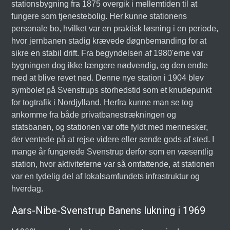
stationsbygning fra 1875 overgik i mellemtiden til at
fungere som tjenestebolig. Her kunne stationens
personale bo, hvilket var en praktisk løsning i en periode,
hvor jernbanen stadig krævede døgnbemanding for at
sikre en stabil drift. Fra begyndelsen af 1980'erne var
bygningen dog ikke længere nødvendig, og den endte
med at blive revet ned. Denne nye station i 1904 blev
symbolet på Svenstrups storhedstid som et knudepunkt
for togtrafik i Nordjylland. Herfra kunne man se tog
ankomme fra både privatbanestrækningen og
statsbanen, og stationen var ofte fyldt med mennesker,
der ventede på at rejse videre eller sende gods af sted. I
mange år fungerede Svenstrup derfor som en væsentlig
station, hvor aktiviteterne var så omfattende, at stationen
var en tydelig del af lokalsamfundets infrastruktur og
hverdag.
Aars-Nibe-Svenstrup Banens lukning i 1969