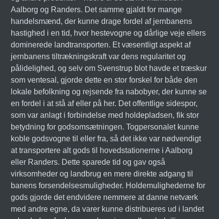
Aalborg og Randers. Det samme gjaldt for mange
handelsmænd, der kunne drage fordel af jernbanens
hastighed i en tid, hvor hestevogne og dårlige veje ellers
dominerede landtransporten. Et væsentligt aspekt af
jernbanens tiltrækningskraft var dens regularitet og
pålidelighed, og selv om Svenstrup blot havde et træskur
som ventesal, gjorde dette en stor forskel for både den
lokale befolkning og rejsende fra nabobyer, der kunne se
en fordel i at stå af eller på her. Det offentlige sidespor,
som var anlagt i forbindelse med holdepladsen, fik stor
betydning for godsomsætningen. Togpersonalet kunne
koble godsvogne til eller fra, så det ikke var nødvendigt
at transportere alt gods til hovedstationerne i Aalborg
eller Randers. Dette sparede tid og gav også
virksomheder og landbrug en mere direkte adgang til
banens forsendelsesmuligheder. Holdemulighederne for
gods gjorde det endvidere nemmere at danne netværk
med andre egne, da varer kunne distribueres ud i landet