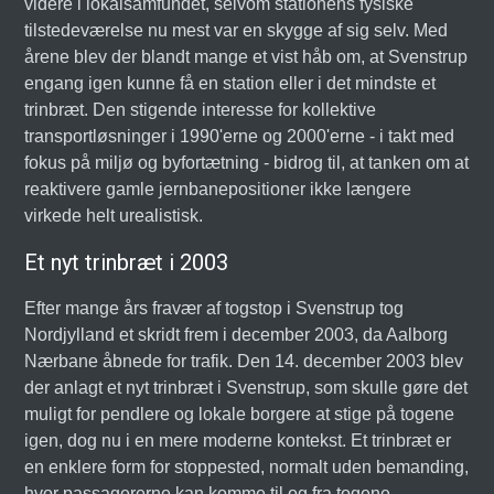
videre i lokalsamfundet, selvom stationens fysiske
tilstedeværelse nu mest var en skygge af sig selv. Med
årene blev der blandt mange et vist håb om, at Svenstrup
engang igen kunne få en station eller i det mindste et
trinbræt. Den stigende interesse for kollektive
transportløsninger i 1990'erne og 2000'erne - i takt med
fokus på miljø og byfortætning - bidrog til, at tanken om at
reaktivere gamle jernbanepositioner ikke længere
virkede helt urealistisk.
Et nyt trinbræt i 2003
Efter mange års fravær af togstop i Svenstrup tog
Nordjylland et skridt frem i december 2003, da Aalborg
Nærbane åbnede for trafik. Den 14. december 2003 blev
der anlagt et nyt trinbræt i Svenstrup, som skulle gøre det
muligt for pendlere og lokale borgere at stige på togene
igen, dog nu i en mere moderne kontekst. Et trinbræt er
en enklere form for stoppested, normalt uden bemanding,
hvor passagererne kan komme til og fra togene.