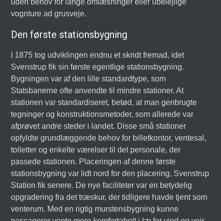
uden behov for lange omlæsninger eller ubelejlige
vognture ad grusveje.
Den første stationsbygning
I 1875 tog udviklingen endnu et skridt fremad, idet
Svenstrup fik sin første egentlige stationsbygning.
Bygningen var af den lille standardtype, som
Statsbanerne ofte anvendte til mindre stationer. At
stationen var standardiseret, betød, at man genbrugte
tegninger og konstruktionsmetoder, som allerede var
afprøvet andre steder i landet. Disse små stationer
opfyldte grundlæggende behov for billetkontor, ventesal,
toiletter og enkelte værelser til det personale, der
passede stationen. Placeringen af denne første
stationsbygning var lidt nord for den placering, Svenstrup
Station fik senere. De nye faciliteter var en betydelig
opgradering fra det træskur, der tidligere havde tjent som
venterum. Med en rigtig murstensbygning kunne
passagerer vente mere komfortabelt i læ for vind og vejr.