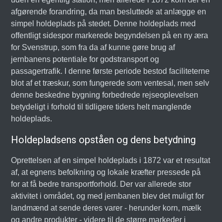
afgørende forandring, da man besluttede at anlægge en
simpel holdeplads på stedet. Denne holdeplads med
offentligt sidespor markerede begyndelsen på en ny æra
for Svenstrup, som fra da af kunne gøre brug af
jernbanens potentiale for godstransport og
passagertrafik. I denne første periode bestod faciliteterne
blot af et træskur, som fungerede som ventesal, men selv
denne beskedne bygning forbedrede rejseoplevelsen
betydeligt i forhold til tidligere tiders helt manglende
holdeplads.
Holdepladsens opståen og dens betydning
Oprettelsen af en simpel holdeplads i 1872 var et resultat
af, at egnens befolkning og lokale kræfter pressede på
for at få bedre transportforhold. Der var allerede stor
aktivitet i området, og med jernbanen blev det muligt for
landmænd at sende deres varer - herunder korn, mælk
og andre produkter - videre til de større markeder i