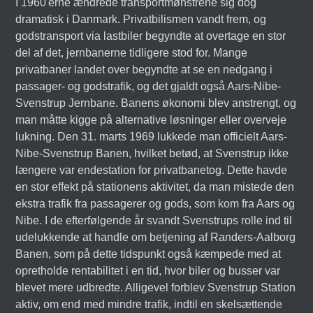
I 1960'erne ændrede transportmønstrene sig dog
dramatisk i Danmark. Privatbilismen vandt frem, og
godstransport via lastbiler begyndte at overtage en stor
del af det, jernbanerne tidligere stod for. Mange
privatbaner landet over begyndte at se en nedgang i
passager- og godstrafik, og det gjaldt også Aars-Nibe-
Svenstrup Jernbane. Banens økonomi blev anstrengt, og
man måtte kigge på alternative løsninger eller overveje
lukning. Den 31. marts 1969 lukkede man officielt Aars-
Nibe-Svenstrup Banen, hvilket betød, at Svenstrup ikke
længere var endestation for privatbanetog. Dette havde
en stor effekt på stationens aktivitet, da man mistede den
ekstra trafik fra passagerer og gods, som kom fra Aars og
Nibe. I de efterfølgende år svandt Svenstrups rolle ind til
udelukkende at handle om betjening af Randers-Aalborg
Banen, som på dette tidspunkt også kæmpede med at
opretholde rentabilitet i en tid, hvor biler og busser var
blevet mere udbredte. Alligevel forblev Svenstrup Station
aktiv, om end med mindre trafik, indtil en skelsættende