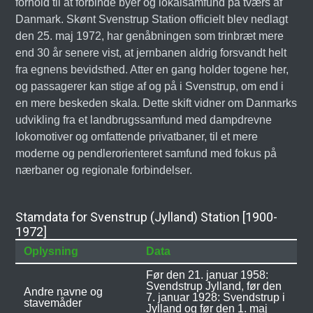
forhold til at forbinde byer og lokalsamfund på tværs af
Danmark. Skønt Svenstrup Station officielt blev nedlagt
den 25. maj 1972, har genåbningen som trinbræt mere
end 30 år senere vist, at jernbanen aldrig forsvandt helt
fra egnens bevidsthed. Atter en gang holder togene her,
og passagerer kan stige af og på i Svenstrup, om end i
en mere beskeden skala. Dette skift vidner om Danmarks
udvikling fra et landbrugssamfund med dampdrevne
lokomotiver og omfattende privatbaner, til et mere
moderne og pendlerorienteret samfund med fokus på
nærbaner og regionale forbindelser.
Stamdata for Svenstrup (Jylland) Station [1900-
1972]
Oplysning
Data
Før den 21. januar 1958:
Svendstrup Jylland, før den
Andre navne og
7. januar 1928: Svendstrup i
stavemåder
Jylland og før den 1. maj