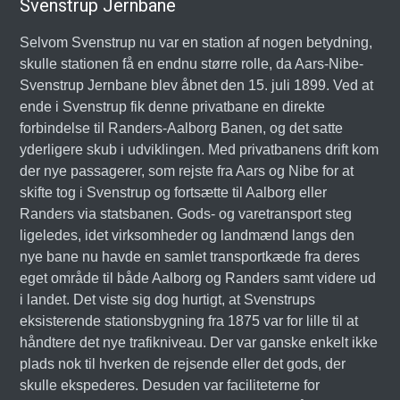
Svenstrup Jernbane
Selvom Svenstrup nu var en station af nogen betydning,
skulle stationen få en endnu større rolle, da Aars-Nibe-
Svenstrup Jernbane blev åbnet den 15. juli 1899. Ved at
ende i Svenstrup fik denne privatbane en direkte
forbindelse til Randers-Aalborg Banen, og det satte
yderligere skub i udviklingen. Med privatbanens drift kom
der nye passagerer, som rejste fra Aars og Nibe for at
skifte tog i Svenstrup og fortsætte til Aalborg eller
Randers via statsbanen. Gods- og varetransport steg
ligeledes, idet virksomheder og landmænd langs den
nye bane nu havde en samlet transportkæde fra deres
eget område til både Aalborg og Randers samt videre ud
i landet. Det viste sig dog hurtigt, at Svenstrups
eksisterende stationsbygning fra 1875 var for lille til at
håndtere det nye trafikniveau. Der var ganske enkelt ikke
plads nok til hverken de rejsende eller det gods, der
skulle ekspederes. Desuden var faciliteterne for