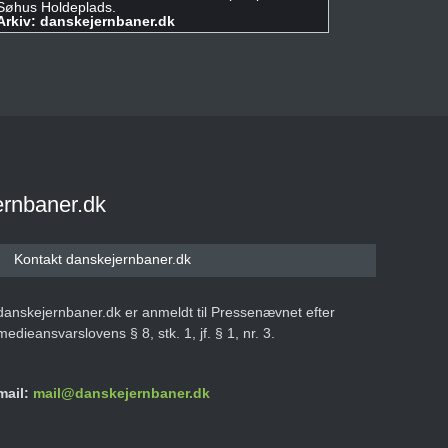
Søhus Holdeplads.
Arkiv: danskejernbaner.dk
ernbaner.dk
Kontakt danskejernbaner.dk
danskejernbaner.dk er anmeldt til Pressenævnet efter
medieansvarslovens § 8, stk. 1, jf. § 1, nr. 3.
mail:
mail@danskejernbaner.dk