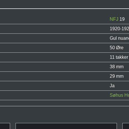
NFJ
19
1920-19
Gul nuan
50 Øre
11 takker
38 mm
29 mm
Ja
Søhus Ho