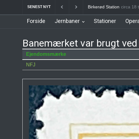
Allerød Station
circa 18 t
Favrhol
SENEST NYT
Forside
Jernbaner
Stationer
Opera
Banemærket var brugt ved 
Ejendomsmærke
NFJ