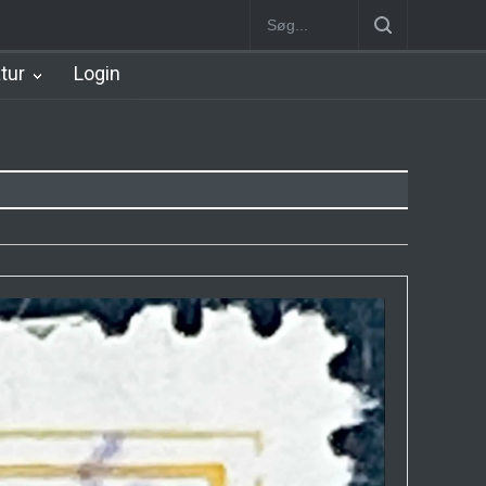
Station
Nørrebro B Station [1886-1930]
Nørrebro A Station [1886
atur
Login