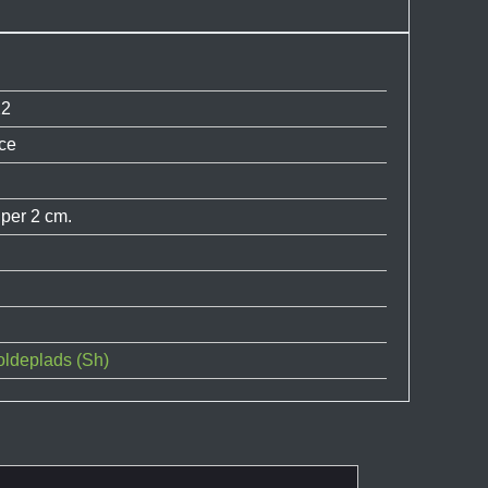
22
ce
 per 2 cm.
ldeplads (Sh)