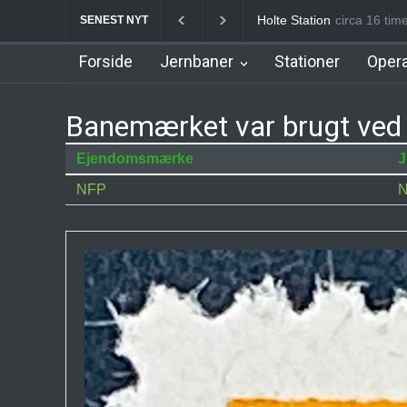
Birkerød Station
circa 16 
Allerø
SENEST NYT
Forside
Jernbaner
Stationer
Opera
Banemærket var brugt ved 
Ejendomsmærke
J
NFP
N