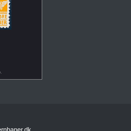
.
ernbaner.dk