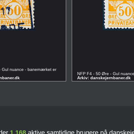
- Gul nuance - banemærket er
NFP F4 - 50 Øre - Gul nuance
rnbaner.dk
Arkiv: danskejernbaner.dk
 der
1.168
aktive samtidige brugere på danskej