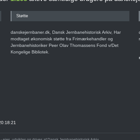
Støtte
danskejernbaner.dk, Dansk Jernbanehistorisk Arkiv, Har
modtaget økonomisk støtte fra Frimærkehandler og
Jernbanehistoriker Peer Olav Thomassens Fond v/Det
Kongelige Bibliotek.
20:18:21
 ejes, udvikles og drives af Dansk Jernbanehistorisk Arkiv