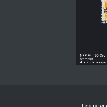
NFP F4 - 50 Øre 
stemplet.
Arkiv: danskeje
Lige nu er