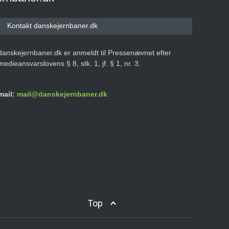
Kontakt danskejernbaner.dk
danskejernbaner.dk er anmeldt til Pressenævnet efter
medieansvarslovens § 8, stk. 1, jf. § 1, nr. 3.
mail:
mail@danskejernbaner.dk
Top