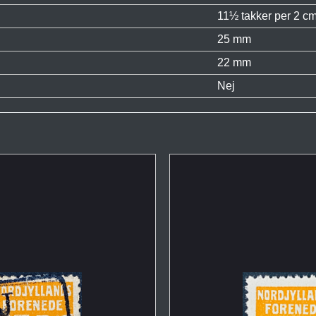
11½ takker per 2 cm
25 mm
22 mm
Nej