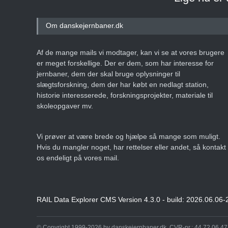
Om danskejernbaner.dk
Af de mange mails vi modtager, kan vi se at vores brugere
er meget forskellige. Der er dem, som har interesse for
jernbaner, dem der skal bruge oplysninger til
slægtsforskning, dem der har købt en nedlagt station,
historie interesserede, forskningsprojekter, materiale til
skoleopgaver mv.
Vi prøver at være brede og hjælpe så mange som muligt.
Hvis du mangler noget, har rettelser eller andet, så kontakt
os endeligt på vores mail.
RAIL Data Explorer CMS Version 4.3.0 - build: 2026.06.06-
© Copyright 1999-2026 by danskejernbaner.dk, CVR-nr.: 44 72 06 47 -