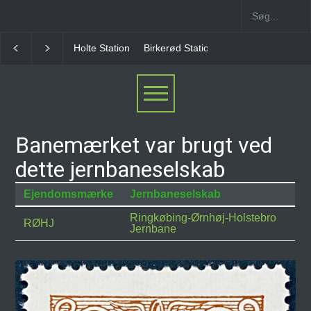
Holte Station
Birkerød Station
Allerød Station
Banemærket var brugt ved
dette jernbaneselskab
Ejendomsmærke
Jernbaneselskab
Ringkøbing-Ørnhøj-Holstebro
RØHJ
Jernbane