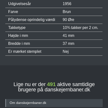
Udgivelsesår
1956
Farve
Brun
Pålydense oprindelig værdi
90 Øre
Takketype
10¾ takker per 2 cm.
Højde i mm
41 mm
Bredde i mm
37 mm
Er mærket stemplet
Nej
Lige nu er der
491
aktive samtidige
brugere på danskejernbaner.dk
Om danskejernbaner.dk