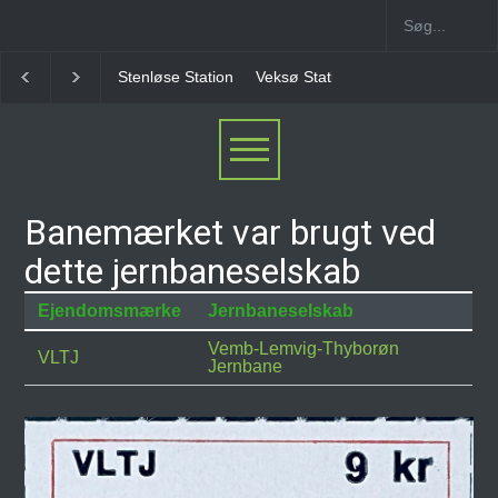
Stenløse Station
Veksø Station
Måløv Station
Banemærket var brugt ved
dette jernbaneselskab
Ejendomsmærke
Jernbaneselskab
Vemb-Lemvig-Thyborøn
VLTJ
Jernbane