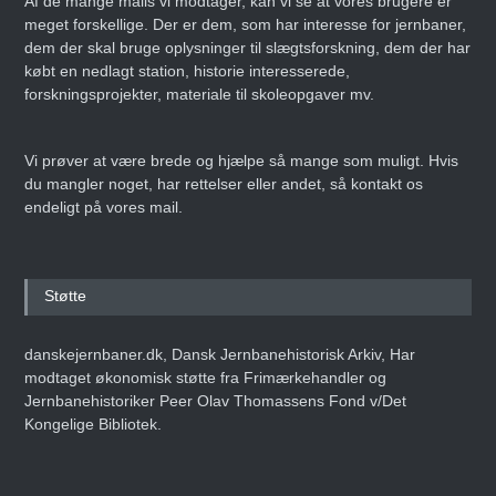
Af de mange mails vi modtager, kan vi se at vores brugere er
meget forskellige. Der er dem, som har interesse for jernbaner,
dem der skal bruge oplysninger til slægtsforskning, dem der har
købt en nedlagt station, historie interesserede,
forskningsprojekter, materiale til skoleopgaver mv.
Vi prøver at være brede og hjælpe så mange som muligt. Hvis
du mangler noget, har rettelser eller andet, så kontakt os
endeligt på vores mail.
Støtte
danskejernbaner.dk, Dansk Jernbanehistorisk Arkiv, Har
modtaget økonomisk støtte fra Frimærkehandler og
Jernbanehistoriker Peer Olav Thomassens Fond v/Det
Kongelige Bibliotek.