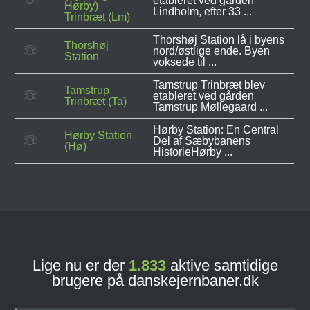
etableret ved gården
Hørby)
Lindholm, efter 33 ...
Trinbræt (Lm)
Thorshøj Station lå i byens
Thorshøj
nord/østlige ende. Byen
Station
voksede til ...
Tamstrup Trinbræt blev
Tamstrup
etableret ved gården
Trinbræt (Ta)
Tamstrup Møllegaard ...
Hørby Station: En Central
Hørby Station
Del af Sæbybanens
(Hø)
HistorieHørby ...
Lige nu er der
1.833
aktive samtidige
brugere på danskejernbaner.dk