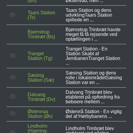
(Bh)
Øksenvad, men ...
Taars Station og dens
Taars Station
udviklingTaars Station
(Ts)
spillede en ...
Bjørnstrup Trinbræt havde
Bjørnstrup
meget få få rejsende ved
Trinbræt (Bs)
optællingen i ...
Tranget Station - En
Tranget
Station Skabt af
Station (Tg)
JernbanenTranget Station
...
Sæsing Station og dens
Sæsing
rolle i lokalområdetSæsing
Station (Sæ)
Station var en ...
Dalvang Trinbræt blev
Dalvang
etableret på opfordring fra
Trinbræt (Dv)
beboere mellem ...
Østervraa
Østervrå Station - En vigtig
Station (Øv)
del af Hørbybanens ...
Lindholm
Lindholm Trinbræt blev
(Hjørring-