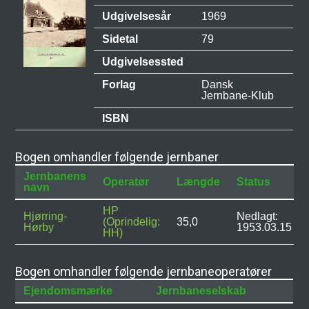
Udgivelsesår
1969
Sidetal
79
Udgivelsessted
Forlag
Dansk
Jernbane-Klub
ISBN
Bogen omhandler følgende jernbaner
Jernbanens
Operatør
Længde
Status
navn
HP
Hjørring-
Nedlagt:
(Oprindelig:
35,0
Hørby
1953.03.15
HH)
Bogen omhandler følgende jernbaneoperatører
Ejendomsmærke
Jernbaneselskab