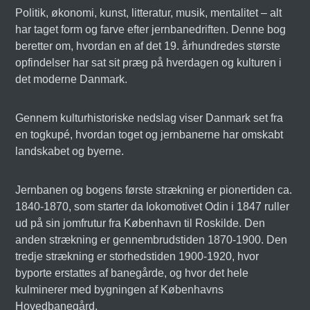
Politik, økonomi, kunst, litteratur, musik, mentalitet – alt
har taget form og farve efter jernbanedriften. Denne bog
beretter om, hvordan en af det 19. århundredes største
opfindelser har sat sit præg på hverdagen og kulturen i
det moderne Danmark.
Gennem kulturhistoriske nedslag viser Danmark set fra
en togkupé, hvordan toget og jernbanerne har omskabt
landskabet og byerne.
Jernbanen og bogens første strækning er pionertiden ca.
1840-1870, som starter da lokomotivet Odin i 1847 ruller
ud på sin jomfrutur fra København til Roskilde. Den
anden strækning er gennembrudstiden 1870-1900. Den
tredje strækning er storhedstiden 1900-1920, hvor
byporte erstattes af banegårde, og hvor det hele
kulminerer med bygningen af Københavns
Hovedbanegård.