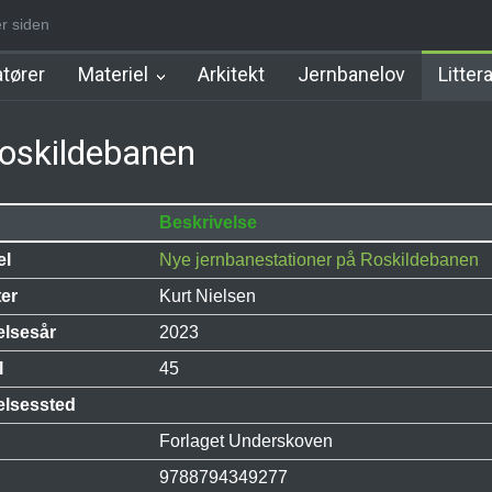
er siden
tation
Allerød Station
Favrholm Station
Hillerød Lokal Station
tører
Materiel
Arkitekt
Jernbanelov
Litter
Roskildebanen
Beskrivelse
el
Nye jernbanestationer på Roskildebanen
ter
Kurt Nielsen
elsesår
2023
l
45
elsessted
Forlaget Underskoven
9788794349277