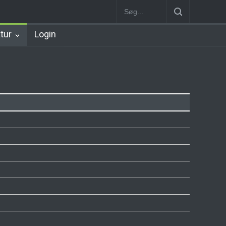
Hillerød Station
København Syd Station
Nørrebro B Station [188
atur
Login