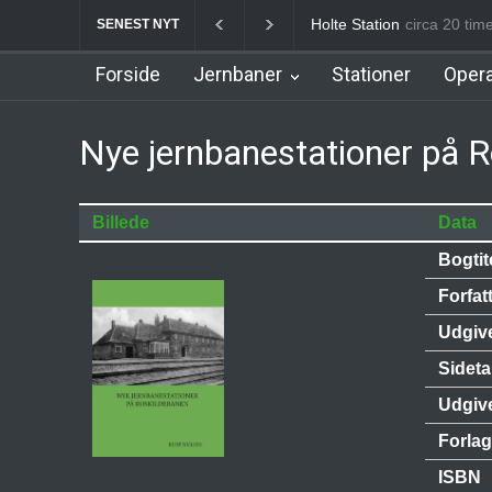
Holte Station
circa 20 tim
Birkerød S
SENEST NYT
Forside
Jernbaner
Stationer
Opera
Nye jernbanestationer på 
Billede
Data
Bogtit
Forfat
Udgiv
Sideta
Udgiv
Forlag
ISBN