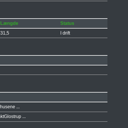
Længde
Status
31,5
I drift
husene ...
tGlostrup ...