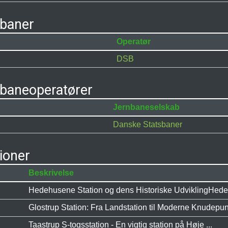
nbaner
Operatør
DSB
nbaneoperatører
Jernbaneselskab
Danske Statsbaner
ioner
Beskrivelse
Hedehusene Station og dens Historiske UdviklingHede
Glostrup Station: Fra Landstation til Moderne Knudepunk
Taastrup S-togsstation - En vigtig station på Høje ...