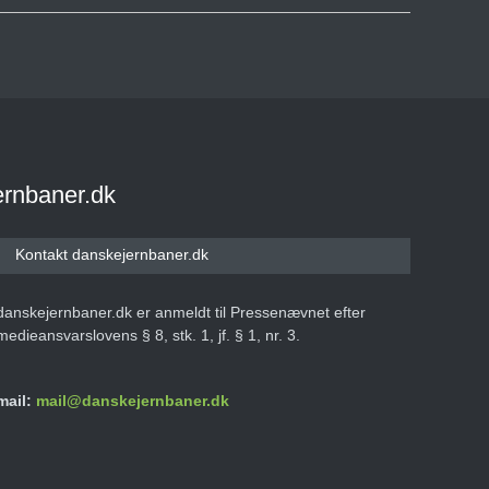
ernbaner.dk
Kontakt danskejernbaner.dk
danskejernbaner.dk er anmeldt til Pressenævnet efter
medieansvarslovens § 8, stk. 1, jf. § 1, nr. 3.
mail:
mail@danskejernbaner.dk