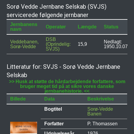
Sorø Vedde Jernbane Selskab (SVJS)
servicerede følgende jernbaner
Jernbanens
Operatør
Længde
Status
navn
DSB
Veddebanen,
Nedlagt:
(Oprindelig:
15,9
Sorø-Vedde
1950.10.07
SVJS)
Litteratur for: SVJS - Sorø Vedde Jernbane
Selskab
>> Husk at støtte de hårdarbejdende forfattere, som
bruger meget tid på at sikre vores danske
jernbanehistorie. <<
Billede
Data
Beskrivelse
Bogtitel
Sorø-Vedde
Banen
Forfatter
P. Thomassen
Udgivelsesår
1976