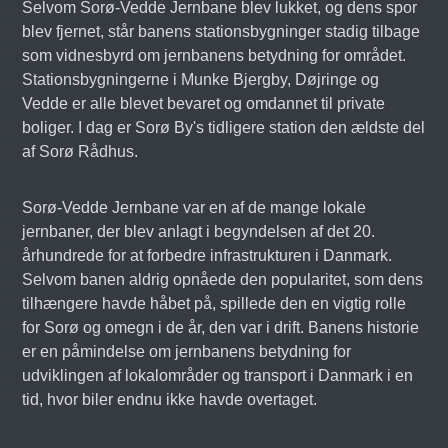
Selvom Sorø-Vedde Jernbane blev lukket, og dens spor
blev fjernet, står banens stationsbygninger stadig tilbage
som vidnesbyrd om jernbanens betydning for området.
Stationsbygningerne i Munke Bjergby, Døjringe og
Vedde er alle blevet bevaret og omdannet til private
boliger. I dag er Sorø By's tidligere station den ældste del
af Sorø Rådhus.
Sorø-Vedde Jernbane var en af de mange lokale
jernbaner, der blev anlagt i begyndelsen af det 20.
århundrede for at forbedre infrastrukturen i Danmark.
Selvom banen aldrig opnåede den popularitet, som dens
tilhængere havde håbet på, spillede den en vigtig rolle
for Sorø og omegn i de år, den var i drift. Banens historie
er en påmindelse om jernbanens betydning for
udviklingen af lokalområder og transport i Danmark i en
tid, hvor biler endnu ikke havde overtaget.