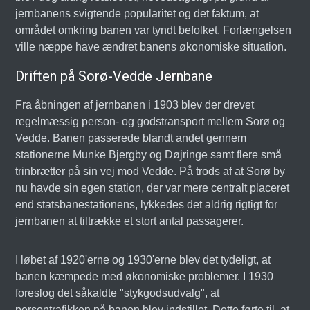
jernbanens svigtende popularitet og det faktum, at
området omkring banen var tyndt befolket. Forlængelsen
ville næppe have ændret banens økonomiske situation.
Driften på Sorø-Vedde Jernbane
Fra åbningen af jernbanen i 1903 blev der drevet
regelmæssig person- og godstransport mellem Sorø og
Vedde. Banen passerede blandt andet gennem
stationerne Munke Bjergby og Døjringe samt flere små
trinbrætter på sin vej mod Vedde. På trods af at Sorø by
nu havde sin egen station, der var mere centralt placeret
end statsbanestationens, lykkedes det aldrig rigtigt for
jernbanen at tiltrække et stort antal passagerer.
I løbet af 1920'erne og 1930'erne blev det tydeligt, at
banen kæmpede med økonomiske problemer. I 1930
foreslog det såkaldte "stykgodsudvalg", at
persontrafikken på banen blev indstillet. Dette førte til, at