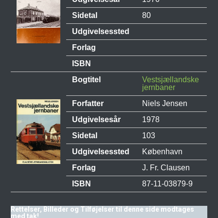
Sidetal
80
Udgivelsessted
Forlag
ISBN
Bogtitel
Vestsjællandske
jernbaner
Forfatter
Niels Jensen
Udgivelsesår
1978
Sidetal
103
Udgivelsessted
København
Forlag
J. Fr. Clausen
ISBN
87-11-03879-9
Rettelser, Billeder og Tilføjelser til denne side modtages
med tak!