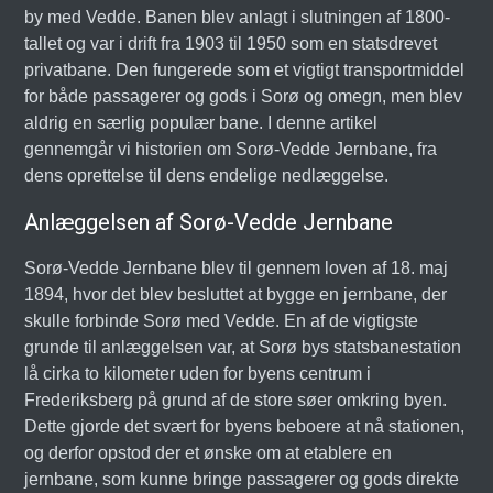
by med Vedde. Banen blev anlagt i slutningen af 1800-
tallet og var i drift fra 1903 til 1950 som en statsdrevet
privatbane. Den fungerede som et vigtigt transportmiddel
for både passagerer og gods i Sorø og omegn, men blev
aldrig en særlig populær bane. I denne artikel
gennemgår vi historien om Sorø-Vedde Jernbane, fra
dens oprettelse til dens endelige nedlæggelse.
Anlæggelsen af Sorø-Vedde Jernbane
Sorø-Vedde Jernbane blev til gennem loven af 18. maj
1894, hvor det blev besluttet at bygge en jernbane, der
skulle forbinde Sorø med Vedde. En af de vigtigste
grunde til anlæggelsen var, at Sorø bys statsbanestation
lå cirka to kilometer uden for byens centrum i
Frederiksberg på grund af de store søer omkring byen.
Dette gjorde det svært for byens beboere at nå stationen,
og derfor opstod der et ønske om at etablere en
jernbane, som kunne bringe passagerer og gods direkte