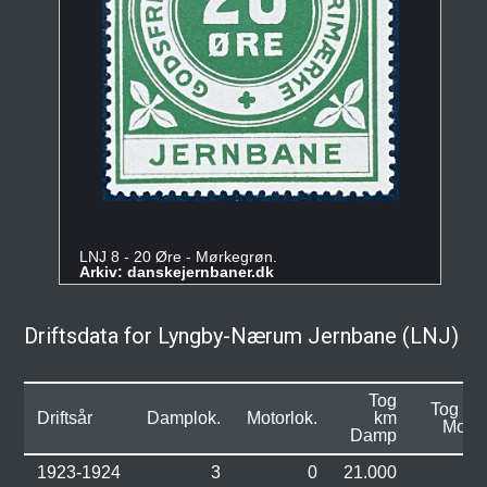
LNJ 8 - 20 Øre - Mørkegrøn.
Arkiv: danskejernbaner.dk
Driftsdata for Lyngby-Nærum Jernbane (LNJ)
Tog
Tog km
Driftsår
Damplok.
Motorlok.
km
Motor
Damp
1923-1924
3
0
21.000
0