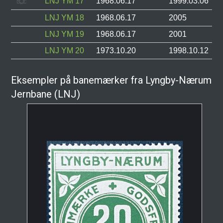
LNJ YM 17
1968.06.17
1999.03.06
LNJ YM 18
1968.06.17
2005
LNJ YM 19
1968.06.17
2001
LNJ YM 20
1973.10.20
1998.10.12
Eksempler på banemærker fra Lyngby-Nærum
Jernbane (LNJ)