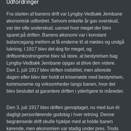
Udfordringer
Fra starten af banens drift var Lyngby-Vedbæk Jernbane
økonomisk udfordret. Selvom enkelte år gav overskud,
var der ofte underskud, uanset hvor meget der blev
sparet på driften. Banens økonomi var i konstant
balancegang mellem at få enderne til at mødes og undgå
lukning. I 1917 blev det dog for meget, og
driftsomkostningerne blev så store, at bestyrelsen bag
Lyngby-Vedbæk Jernbane opgav at drive den videre.
Den 1. juli 1917 blev driften indstillet, men allerede
dagen efter blev der holdt et krisemøde med bestyrelsen,
kommunerne og virksomheder langs banen, hvor det
blev besluttet at garantere driften i yderligere to måneder.
Den 3. juli 1917 blev driften genoptaget, nu med kun ét
dagligt personførende godstog i hver retning. Denne
begrænsede drift skulle hjælpe med at holde banen
kørende, men økonomien var stadig under pres. Trods