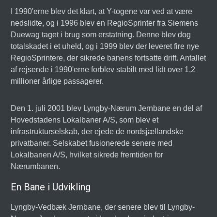
I 1990'erne blev det klart, at Y-togene var ved at være
nedslidte, og i 1996 blev en RegioSprinter fra Siemens
Duewag taget i brug som erstatning. Denne blev dog
totalskadet i et uheld, og i 1999 blev der leveret fire nye
RegioSprintere, der sikrede banens fortsatte drift. Antallet
af rejsende i 1990'erne forblev stabilt med lidt over 1,2
millioner årlige passagerer.
Den 1. juli 2001 blev Lyngby-Nærum Jernbane en del af
Hovedstadens Lokalbaner A/S, som blev et
infrastrukturselskab, der ejede de nordsjællandske
privatbaner. Selskabet fusionerede senere med
Lokalbanen A/S, hvilket sikrede fremtiden for
Nærumbanen.
En Bane i Udvikling
Lyngby-Vedbæk Jernbane, der senere blev til Lyngby-