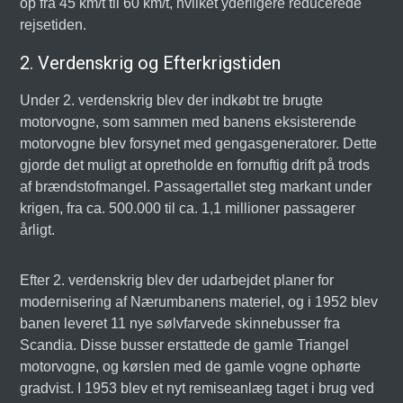
op fra 45 km/t til 60 km/t, hvilket yderligere reducerede
rejsetiden.
2. Verdenskrig og Efterkrigstiden
Under 2. verdenskrig blev der indkøbt tre brugte
motorvogne, som sammen med banens eksisterende
motorvogne blev forsynet med gengasgeneratorer. Dette
gjorde det muligt at opretholde en fornuftig drift på trods
af brændstofmangel. Passagertallet steg markant under
krigen, fra ca. 500.000 til ca. 1,1 millioner passagerer
årligt.
Efter 2. verdenskrig blev der udarbejdet planer for
modernisering af Nærumbanens materiel, og i 1952 blev
banen leveret 11 nye sølvfarvede skinnebusser fra
Scandia. Disse busser erstattede de gamle Triangel
motorvogne, og kørslen med de gamle vogne ophørte
gradvist. I 1953 blev et nyt remiseanlæg taget i brug ved