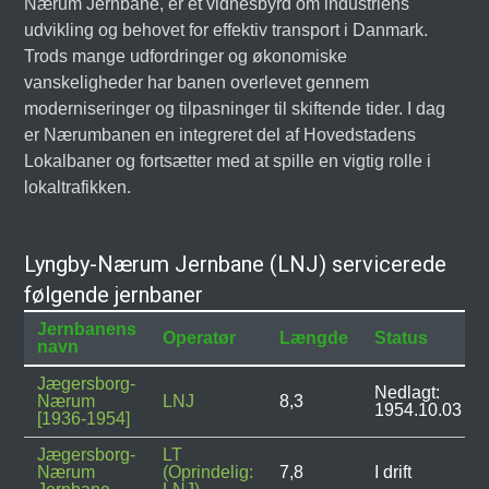
Nærum Jernbane, er et vidnesbyrd om industriens
udvikling og behovet for effektiv transport i Danmark.
Trods mange udfordringer og økonomiske
vanskeligheder har banen overlevet gennem
moderniseringer og tilpasninger til skiftende tider. I dag
er Nærumbanen en integreret del af Hovedstadens
Lokalbaner og fortsætter med at spille en vigtig rolle i
lokaltrafikken.
Lyngby-Nærum Jernbane (LNJ) servicerede
følgende jernbaner
Jernbanens
Operatør
Længde
Status
navn
Jægersborg-
Nedlagt:
Nærum
LNJ
8,3
1954.10.03
[1936-1954]
Jægersborg-
LT
Nærum
(Oprindelig:
7,8
I drift