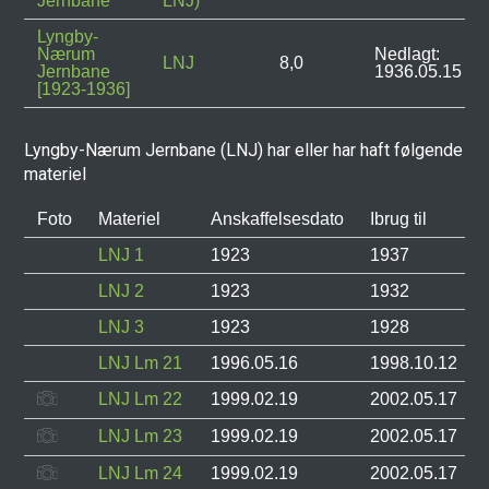
Jernbane
LNJ)
Lyngby-
Nærum
Nedlagt:
LNJ
8,0
Jernbane
1936.05.15
[1923-1936]
Lyngby-Nærum Jernbane (LNJ) har eller har haft følgende
materiel
Foto
Materiel
Anskaffelsesdato
Ibrug til
LNJ 1
1923
1937
LNJ 2
1923
1932
LNJ 3
1923
1928
LNJ Lm 21
1996.05.16
1998.10.12
LNJ Lm 22
1999.02.19
2002.05.17
LNJ Lm 23
1999.02.19
2002.05.17
LNJ Lm 24
1999.02.19
2002.05.17