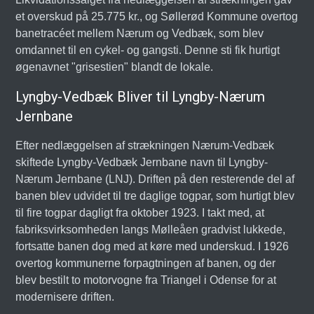
et overskud på 25.775 kr., og Søllerød Kommune overtog
banetracéet mellem Nærum og Vedbæk, som blev
omdannet til en cykel- og gangsti. Denne sti fik hurtigt
øgenavnet "grisestien" blandt de lokale.
Lyngby-Vedbæk Bliver til Lyngby-Nærum
Jernbane
Efter nedlæggelsen af strækningen Nærum-Vedbæk
skiftede Lyngby-Vedbæk Jernbane navn til Lyngby-
Nærum Jernbane (LNJ). Driften på den resterende del af
banen blev udvidet til tre daglige togpar, som hurtigt blev
til fire togpar dagligt fra oktober 1923. I takt med, at
fabriksvirksomheden langs Mølleåen gradvist lukkede,
fortsatte banen dog med at køre med underskud. I 1926
overtog kommunerne forpagtningen af banen, og der
blev bestilt to motorvogne fra Triangel i Odense for at
modernisere driften.