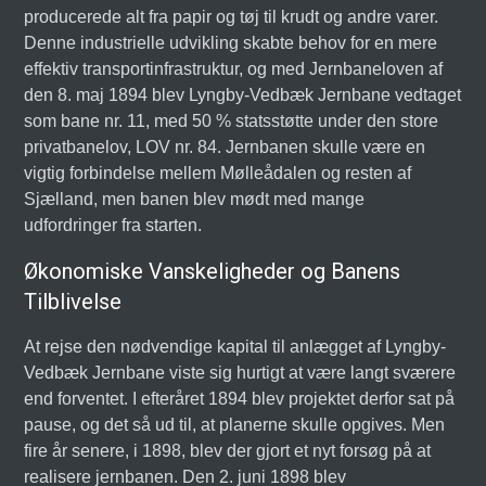
producerede alt fra papir og tøj til krudt og andre varer.
Denne industrielle udvikling skabte behov for en mere
effektiv transportinfrastruktur, og med Jernbaneloven af
den 8. maj 1894 blev Lyngby-Vedbæk Jernbane vedtaget
som bane nr. 11, med 50 % statsstøtte under den store
privatbanelov, LOV nr. 84. Jernbanen skulle være en
vigtig forbindelse mellem Mølleådalen og resten af
Sjælland, men banen blev mødt med mange
udfordringer fra starten.
Økonomiske Vanskeligheder og Banens
Tilblivelse
At rejse den nødvendige kapital til anlægget af Lyngby-
Vedbæk Jernbane viste sig hurtigt at være langt sværere
end forventet. I efteråret 1894 blev projektet derfor sat på
pause, og det så ud til, at planerne skulle opgives. Men
fire år senere, i 1898, blev der gjort et nyt forsøg på at
realisere jernbanen. Den 2. juni 1898 blev