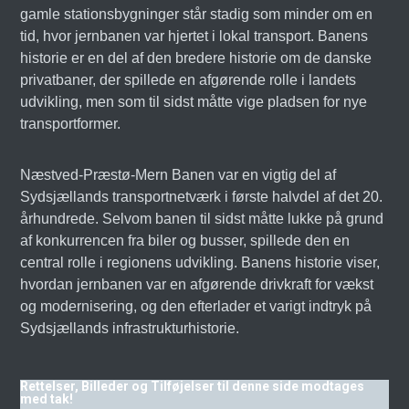
gamle stationsbygninger står stadig som minder om en
tid, hvor jernbanen var hjertet i lokal transport. Banens
historie er en del af den bredere historie om de danske
privatbaner, der spillede en afgørende rolle i landets
udvikling, men som til sidst måtte vige pladsen for nye
transportformer.
Næstved-Præstø-Mern Banen var en vigtig del af
Sydsjællands transportnetværk i første halvdel af det 20.
århundrede. Selvom banen til sidst måtte lukke på grund
af konkurrencen fra biler og busser, spillede den en
central rolle i regionens udvikling. Banens historie viser,
hvordan jernbanen var en afgørende drivkraft for vækst
og modernisering, og den efterlader et varigt indtryk på
Sydsjællands infrastrukturhistorie.
Rettelser, Billeder og Tilføjelser til denne side modtages
med tak!