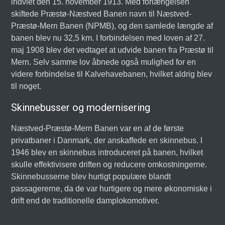
indviet den 15. november 1913. Med forlængelsen
skiftede Præstø-Næstved Banen navn til Næstved-
Præstø-Mern Banen (NPMB), og den samlede længde af
banen blev nu 32,5 km. I forbindelsen med loven af 27.
maj 1908 blev det vedtaget at udvide banen fra Præstø til
Mern. Selv samme lov åbnede også mulighed for en
videre forbindelse til Kalvehavebanen, hvilket aldrig blev
til noget.
Skinnebusser og modernisering
Næstved-Præstø-Mern Banen var en af de første
privatbaner i Danmark, der anskaffede en skinnebus. I
1946 blev en skinnebus introduceret på banen, hvilket
skulle effektivisere driften og reducere omkostningerne.
Skinnebusserne blev hurtigt populære blandt
passagererne, da de var hurtigere og mere økonomiske i
drift end de traditionelle damplokomotiver.