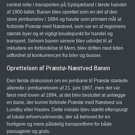
central rolle i transporten på Sydsjælland i første halvdel
af 1900-tallet. Banen blev oprettet som en del af den
store jernbanelov i 1894 og havde som primært mål at
forbinde Præstø med Næstved, som var en af regionens
største byer og et vigtigt knudepunkt for handel og
transport. Selvom banen senere blev udvidet til at
inkludere en forbindelse til Mern, blev driften med tiden
udfordret af konkurrencen fra biler og busser.
Oprettelsen af Præstø-Næstved Banen
Den første diskussion om en jernbane til Præstø startede
allerede i jernbaneloven af 21. juni 1867, men det var
først med loven af 1894, at det blev besluttet at anlægge
en bane, der kunne forbinde Præstø med Næstved via
Lundby eller Haslev. Dette initiativ blev stærkt efterspurgt
af lokale erhvervsdrivende, der så behovet for en
hurtigere og mere pålidelig transportform for både
passagerer og gods.