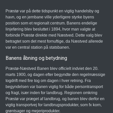
Præstø var på dette tidspunkt en vigtig handelsby og
havn, og en jernbane ville yderligere styrke byens
position som et regionalt centrum. Banens endelige
linjeføring blev besluttet i 1894, hvor man valgte at
forbinde Præstø direkte med Næstved. Dette valg blev
betragtet som det mest fornuftige, da Næstved allerede
var en central station på statsbanen.
Banens åbning og betydning
Præstø-Næstved Banen blev officielt indviet den 20.
marts 1900, og dagen efter begyndte den regelmæssige
togdrift med fire tog om dagen i hver retning. Fra
begyndelsen var banen vigtig for både persontransport
og fragt, især inden for landbrug. Regionen omkring
Præstø var præget af landbrug, og banen blev derfor en
vigtig transportvej for landbrugsprodukter, som fx korn,
grøntsager og mejeriprodukter.