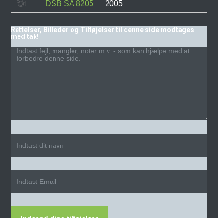
DSB SA 8205
2005
Rettelser, Billeder og Tilføjelser til denne side modtages
med tak!
Indsend dine tilføjelser