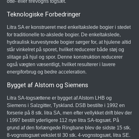
otte- eller firevogns togsæt.
Teknologiske Forbedringer
Litra SA er konstrueret med enkeltakslede bogier i stedet
for traditionelle to-akslede bogier. De enkeltakslede,
hydraulisk kurvestyrede bogier sørger for, at hjulene altid
står vinkelret på sporet, hvilket reducerer både støj og
slitage på hjul og spor. Denne konstruktion reducerer
også vægten væsentligt, hvilket resulterer i lavere
energiforbrug og bedre acceleration.
Bygget af Alstom og Siemens
Litra SA-togsættene er bygget af Alstom LHB og
Siemens i Salzgitter, Tyskland. DSB bestilte i 1992 en
forserie på 8 stk. litra SA, men efter vellykket drift blev der
i 1997 bestilt yderligere 112 nye litra SA-togsæt. På
grund af den forlængede Ringbane blev de sidste 15 stk.
8-vognstogsæt vekslet til 30 stk. 4-vognstogsæt, litra SE.