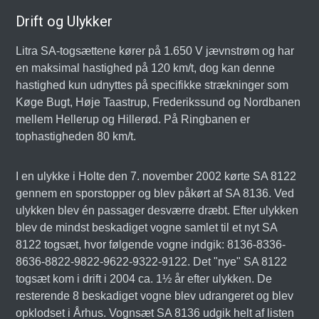
Drift og Ulykker
Litra SA-togsættene kører på 1.650 V jævnstrøm og har
en maksimal hastighed på 120 km/t, dog kan denne
hastighed kun udnyttes på specifikke strækninger som
Køge Bugt, Høje Taastrup, Frederikssund og Nordbanen
mellem Hellerup og Hillerød. På Ringbanen er
tophastigheden 80 km/t.
I en ulykke i Holte den 7. november 2002 kørte SA 8122
gennem en sporstopper og blev påkørt af SA 8136. Ved
ulykken blev én passager desværre dræbt. Efter ulykken
blev de mindst beskadiget vogne samlet til et nyt SA
8122 togsæt, hvor følgende vogne indgik: 8136-8336-
8636-8822-9822-9622-9322-9122. Det "nye" SA 8122
togsæt kom i drift i 2004 ca. 1½ år efter ulykken. De
resterende 8 beskadiget vogne blev udrangeret og blev
opklodset i Århus. Vognsæt SA 8136 udgik helt af listen