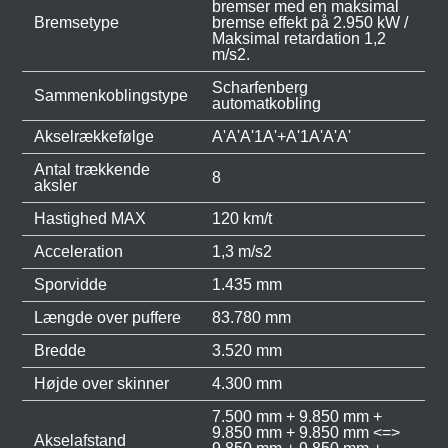
bremser med en maksimal
Bremsetype
bremse effekt på 2.950 kW /
Maksimal retardation 1,2
m/s2.
Scharfenberg
Sammenkoblingstype
automatkobling
Akselrækkefølge
A'A'A'1A'+A'1A'A'A'
Antal trækkende
8
aksler
Hastighed MAX
120 km/t
Acceleration
1,3 m/s2
Sporvidde
1.435 mm
Længde over puffere
83.780 mm
Bredde
3.520 mm
Højde over skinner
4.300 mm
7.500 mm + 9.850 mm +
9.850 mm + 9.850 mm <=>
Akselafstand