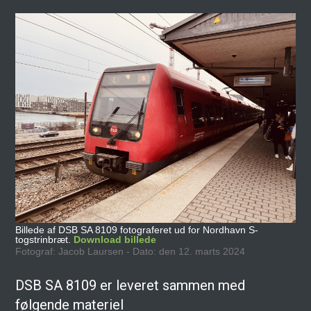
Billede af DSB SA 8109 fotograferet ud for Nordhavn S-
togstrinbræt.
Download billede
Fotograf: Jacob Laursen - Dato: den 12. marts 2024
DSB SA 8109 er leveret sammen med
følgende materiel