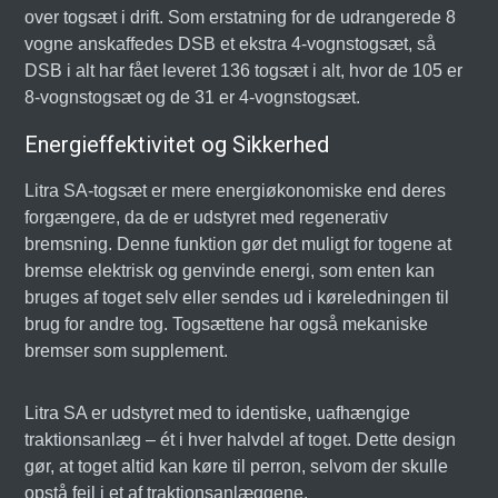
over togsæt i drift. Som erstatning for de udrangerede 8
vogne anskaffedes DSB et ekstra 4-vognstogsæt, så
DSB i alt har fået leveret 136 togsæt i alt, hvor de 105 er
8-vognstogsæt og de 31 er 4-vognstogsæt.
Energieffektivitet og Sikkerhed
Litra SA-togsæt er mere energiøkonomiske end deres
forgængere, da de er udstyret med regenerativ
bremsning. Denne funktion gør det muligt for togene at
bremse elektrisk og genvinde energi, som enten kan
bruges af toget selv eller sendes ud i køreledningen til
brug for andre tog. Togsættene har også mekaniske
bremser som supplement.
Litra SA er udstyret med to identiske, uafhængige
traktionsanlæg – ét i hver halvdel af toget. Dette design
gør, at toget altid kan køre til perron, selvom der skulle
opstå fejl i et af traktionsanlæggene.