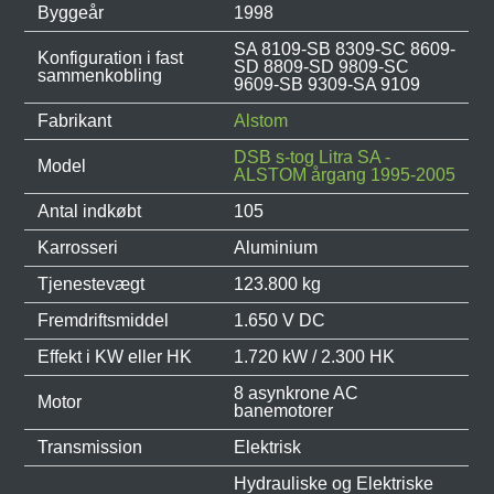
Byggeår
1998
SA 8109-SB 8309-SC 8609-
Konfiguration i fast
SD 8809-SD 9809-SC
sammenkobling
9609-SB 9309-SA 9109
Fabrikant
Alstom
DSB s-tog Litra SA -
Model
ALSTOM årgang 1995-2005
Antal indkøbt
105
Karrosseri
Aluminium
Tjenestevægt
123.800 kg
Fremdriftsmiddel
1.650 V DC
Effekt i KW eller HK
1.720 kW / 2.300 HK
8 asynkrone AC
Motor
banemotorer
Transmission
Elektrisk
Hydrauliske og Elektriske