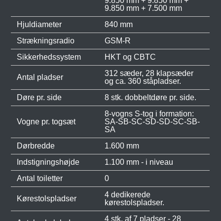
9.850 mm + 9.850 mm +
9.850 mm + 7.500 mm
Hjuldiameter
840 mm
Strækningsradio
GSM-R
Sikkerhedssystem
HKT og CBTC
312 sæder, 28 klapsæder
Antal pladser
og ca. 360 ståpladser.
Døre pr. side
8 stk. dobbeltdøre pr. side.
8-vogns S-tog i formation:
Vogne pr. togsæt
SA-SB-SC-SD-SD-SC-SB-
SA
Dørbredde
1.600 mm
Indstigningshøjde
1.100 mm - i niveau
Antal toiletter
0
4 dedikerede
Kørestolspladser
kørestolspladser.
4 stk. af 7 pladser - 28