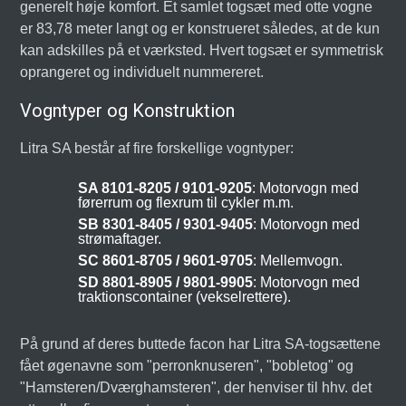
generelt høje komfort. Et samlet togsæt med otte vogne
er 83,78 meter langt og er konstrueret således, at de kun
kan adskilles på et værksted. Hvert togsæt er symmetrisk
oprangeret og individuelt nummereret.
Vogntyper og Konstruktion
Litra SA består af fire forskellige vogntyper:
SA 8101-8205 / 9101-9205
: Motorvogn med
førerrum og flexrum til cykler m.m.
SB 8301-8405 / 9301-9405
: Motorvogn med
strømaftager.
SC 8601-8705 / 9601-9705
: Mellemvogn.
SD 8801-8905 / 9801-9905
: Motorvogn med
traktionscontainer (vekselrettere).
På grund af deres buttede facon har Litra SA-togsættene
fået øgenavne som "perronknuseren", "bobletog" og
"Hamsteren/Dværghamsteren", der henviser til hhv. det