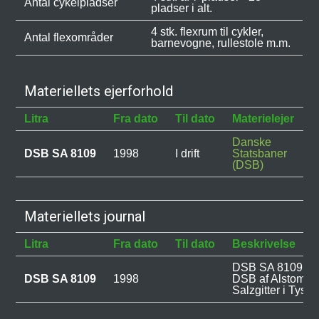
Antal cykelpladser
pladser i alt.
4 stk. flexrum til cykler,
Antal flexområder
barnevogne, rullestole m.m.
Materiellets ejerforhold
Litra
Fra dato
Til dato
Materielejer
B
Danske
DSB SA 8109
1998
I drift
Statsbaner
(DSB)
Materiellets journal
Litra
Fra dato
Til dato
Beskrivelse
DSB SA 8109 blev
DSB SA 8109
1998
DSB af Alstom L
Salzgitter i Tyskl