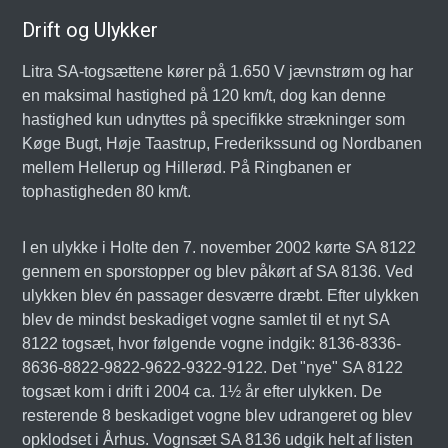
Drift og Ulykker
Litra SA-togsættene kører på 1.650 V jævnstrøm og har
en maksimal hastighed på 120 km/t, dog kan denne
hastighed kun udnyttes på specifikke strækninger som
Køge Bugt, Høje Taastrup, Frederikssund og Nordbanen
mellem Hellerup og Hillerød. På Ringbanen er
tophastigheden 80 km/t.
I en ulykke i Holte den 7. november 2002 kørte SA 8122
gennem en sporstopper og blev påkørt af SA 8136. Ved
ulykken blev én passager desværre dræbt. Efter ulykken
blev de mindst beskadiget vogne samlet til et nyt SA
8122 togsæt, hvor følgende vogne indgik: 8136-8336-
8636-8822-9822-9622-9322-9122. Det "nye" SA 8122
togsæt kom i drift i 2004 ca. 1½ år efter ulykken. De
resterende 8 beskadiget vogne blev udrangeret og blev
opklodset i Århus. Vognsæt SA 8136 udgik helt af listen