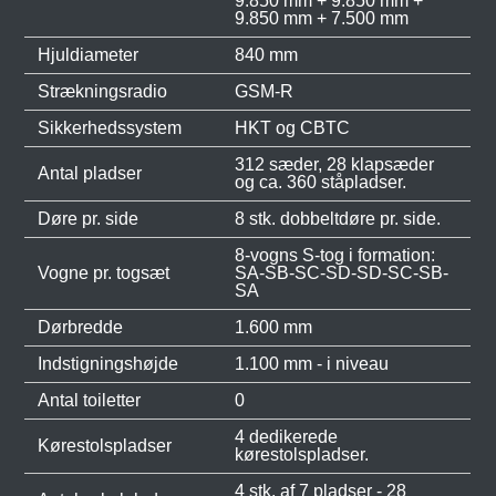
9.850 mm + 9.850 mm +
9.850 mm + 7.500 mm
Hjuldiameter
840 mm
Strækningsradio
GSM-R
Sikkerhedssystem
HKT og CBTC
312 sæder, 28 klapsæder
Antal pladser
og ca. 360 ståpladser.
Døre pr. side
8 stk. dobbeltdøre pr. side.
8-vogns S-tog i formation:
Vogne pr. togsæt
SA-SB-SC-SD-SD-SC-SB-
SA
Dørbredde
1.600 mm
Indstigningshøjde
1.100 mm - i niveau
Antal toiletter
0
4 dedikerede
Kørestolspladser
kørestolspladser.
4 stk. af 7 pladser - 28