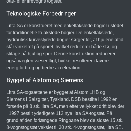
otte- eller firevogns togsæt.
Teknologiske Forbedringer
Litra SA er konstrueret med enkeltakslede bogier i stedet
for traditionelle to-akslede bogier. De enkeltakslede,
hydraulisk kurvestyrede bogier sørger for, at hjulene altid
står vinkelret på sporet, hvilket reducerer både støj og
slitage på hjul og spor. Denne konstruktion reducerer
også vægten væsentligt, hvilket resulterer i lavere
energiforbrug og bedre acceleration.
Bygget af Alstom og Siemens
Litra SA-togsættene er bygget af Alstom LHB og
Siemens i Salzgitter, Tyskland. DSB bestilte i 1992 en
forserie på 8 stk. litra SA, men efter vellykket drift blev der
i 1997 bestilt yderligere 112 nye litra SA-togsæt. På
grund af den forlængede Ringbane blev de sidste 15 stk.
8-vognstogsæt vekslet til 30 stk. 4-vognstogsæt, litra SE.