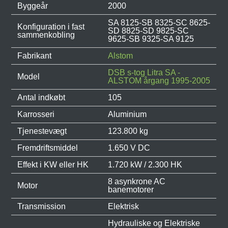
Byggeår
2000
SA 8125-SB 8325-SC 8625-
Konfiguration i fast
SD 8825-SD 9825-SC
sammenkobling
9625-SB 9325-SA 9125
Fabrikant
Alstom
DSB s-tog Litra SA -
Model
ALSTOM årgang 1995-2005
Antal indkøbt
105
Karrosseri
Aluminium
Tjenestevægt
123.800 kg
Fremdriftsmiddel
1.650 V DC
Effekt i KW eller HK
1.720 kW / 2.300 HK
8 asynkrone AC
Motor
banemotorer
Transmission
Elektrisk
Hydrauliske og Elektriske