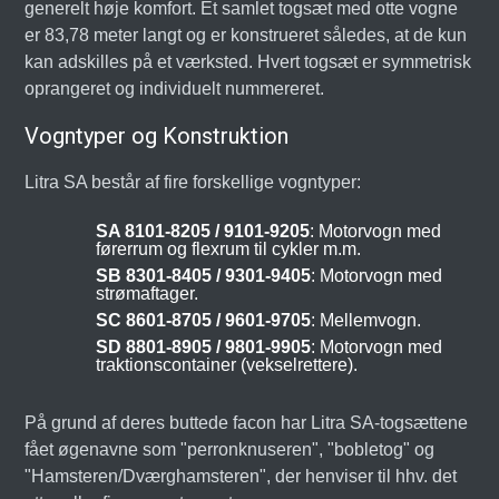
generelt høje komfort. Et samlet togsæt med otte vogne
er 83,78 meter langt og er konstrueret således, at de kun
kan adskilles på et værksted. Hvert togsæt er symmetrisk
oprangeret og individuelt nummereret.
Vogntyper og Konstruktion
Litra SA består af fire forskellige vogntyper:
SA 8101-8205 / 9101-9205
: Motorvogn med
førerrum og flexrum til cykler m.m.
SB 8301-8405 / 9301-9405
: Motorvogn med
strømaftager.
SC 8601-8705 / 9601-9705
: Mellemvogn.
SD 8801-8905 / 9801-9905
: Motorvogn med
traktionscontainer (vekselrettere).
På grund af deres buttede facon har Litra SA-togsættene
fået øgenavne som "perronknuseren", "bobletog" og
"Hamsteren/Dværghamsteren", der henviser til hhv. det