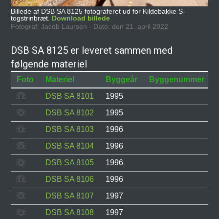
Billede af DSB SA 8125 fotograferet ud for Kildebakke S-
togstrinbræt.
Download billede
Fotograf: Jacob Laursen - Dato: den 21. april 2022
DSB SA 8125 er leveret sammen med
følgende materiel
Foto
Materiel
Byggeår
Byggenummer
DSB SA 8101
1995
DSB SA 8102
1995
DSB SA 8103
1996
DSB SA 8104
1996
DSB SA 8105
1996
DSB SA 8106
1996
DSB SA 8107
1997
DSB SA 8108
1997