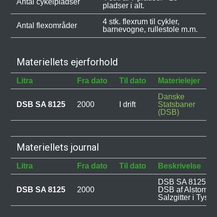
Antal cykelpladser
pladser i alt.
4 stk. flexrum til cykler,
Antal flexområder
barnevogne, rullestole m.m.
Materiellets ejerforhold
Litra
Fra dato
Til dato
Materielejer
B
Danske
DSB SA 8125
2000
I drift
Statsbaner
(DSB)
Materiellets journal
Litra
Fra dato
Til dato
Beskrivelse
DSB SA 8125 blev
DSB SA 8125
2000
DSB af Alstom L
Salzgitter i Tyskl