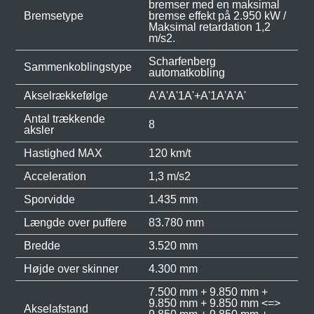
bremser med en maksimal
Bremsetype
bremse effekt på 2.950 kW /
Maksimal retardation 1,2
m/s2.
Scharfenberg
Sammenkoblingstype
automatkobling
Akselrækkefølge
A'A'A'1A'+A'1A'A'A'
Antal trækkende
8
aksler
Hastighed MAX
120 km/t
Acceleration
1,3 m/s2
Sporvidde
1.435 mm
Længde over puffere
83.780 mm
Bredde
3.520 mm
Højde over skinner
4.300 mm
7.500 mm + 9.850 mm +
9.850 mm + 9.850 mm <=>
Akselafstand