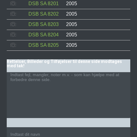
DSB SA 8201
2005
DSB SA 8202
2005
DSB SA 8203
2005
DSB SA 8204
2005
DSB SA 8205
2005
Rettelser, Billeder og Tilføjelser til denne side modtages
med tak!