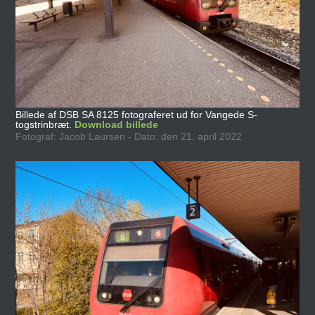
Billede af DSB SA 8125 fotograferet ud for Vangede S-
togstrinbræt.
Download billede
Fotograf: Jacob Laursen - Dato: den 21. april 2022