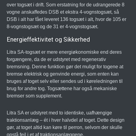
over togsæt i drift. Som erstatning for de udrangerede 8
vogne anskaffedes DSB et ekstra 4-vognstogsæt, så
DSB i alt har fået leveret 136 togsæt i alt, hvor de 105 er
8-vognstogsæt og de 31 er 4-vognstogsæt.
Energieffektivitet og Sikkerhed
Litra SA-togsæt er mere energiøkonomiske end deres
forgængere, da de er udstyret med regenerativ
bremsning. Denne funktion gør det muligt for togene at
bremse elektrisk og genvinde energi, som enten kan
bruges af toget selv eller sendes ud i køreledningen til
brug for andre tog. Togsættene har også mekaniske
bremser som supplement.
Litra SA er udstyret med to identiske, uafhængige
traktionsanlæg – ét i hver halvdel af toget. Dette design
gør, at toget altid kan køre til perron, selvom der skulle
opstå fejl i et af traktionsanlæggene.