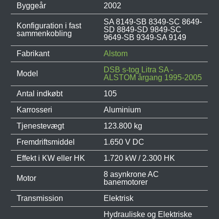
Byggeår
2002
SA 8149-SB 8349-SC 8649-
Konfiguration i fast
SD 8849-SD 9849-SC
sammenkobling
9649-SB 9349-SA 9149
Fabrikant
Alstom
DSB s-tog Litra SA -
Model
ALSTOM årgang 1995-2005
Antal indkøbt
105
Karrosseri
Aluminium
Tjenestevægt
123.800 kg
Fremdriftsmiddel
1.650 V DC
Effekt i KW eller HK
1.720 kW / 2.300 HK
8 asynkrone AC
Motor
banemotorer
Transmission
Elektrisk
Hydrauliske og Elektriske