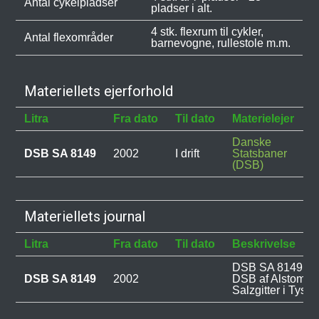
Antal cykelpladser
pladser i alt.
4 stk. flexrum til cykler,
Antal flexområder
barnevogne, rullestole m.m.
Materiellets ejerforhold
Litra
Fra dato
Til dato
Materielejer
B
Danske
DSB SA 8149
2002
I drift
Statsbaner
(DSB)
Materiellets journal
Litra
Fra dato
Til dato
Beskrivelse
DSB SA 8149 blev
DSB SA 8149
2002
DSB af Alstom L
Salzgitter i Tyskl