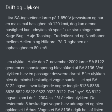
Drift og Ulykker
Litra SA-togsættene kører på 1.650 V jævnstrøm og har
en maksimal hastighed på 120 km/t, dog kan denne
hastighed kun udnyttes på specifikke strækninger som
Køge Bugt, Høje Taastrup, Frederikssund og Nordbanen
mellem Hellerup og Hillerød. På Ringbanen er
tophastigheden 80 km/t.
I en ulykke i Holte den 7. november 2002 kørte SA 8122
gennem en sporstopper og blev påkørt af SA 8136. Ved
ulykken blev én passager desværre dræbt. Efter ulykken
blev de mindst beskadiget vogne samlet til et nyt SA
8122 togsæt, hvor følgende vogne indgik: 8136-8336-
8636-8822-9822-9622-9322-9122. Det "nye" SA 8122
togsæt kom i drift i 2004 ca. 1½ år efter ulykken. De
resterende 8 beskadiget vogne blev udrangeret og blev
opklodset i Århus. Vognsæt SA 8136 udgik helt af listen