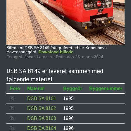
Billede af DSB SA 8149 fotograferet ud for København
Hovedbanegård.
Download billede
Fotograf: Jacob Laursen - Dato: den 25. marts 2024
DSB SA 8149 er leveret sammen med
følgende materiel
Foto
Materiel
Byggeår
Byggenummer
DSB SA 8101
1995
DSB SA 8102
1995
DSB SA 8103
1996
DSB SA 8104
1996