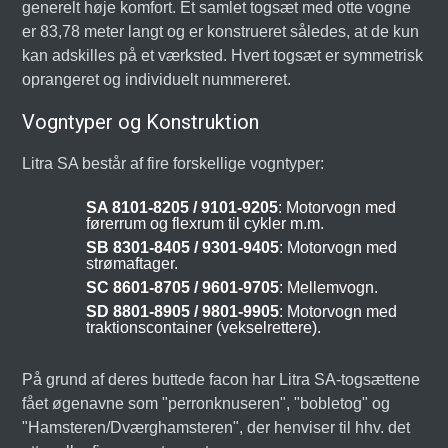
generelt høje komfort. Et samlet togsæt med otte vogne
er 83,78 meter langt og er konstrueret således, at de kun
kan adskilles på et værksted. Hvert togsæt er symmetrisk
oprangeret og individuelt nummereret.
Vogntyper og Konstruktion
Litra SA består af fire forskellige vogntyper:
SA 8101-8205 / 9101-9205
: Motorvogn med
førerrum og flexrum til cykler m.m.
SB 8301-8405 / 9301-9405
: Motorvogn med
strømaftager.
SC 8601-8705 / 9601-9705
: Mellemvogn.
SD 8801-8905 / 9801-9905
: Motorvogn med
traktionscontainer (vekselrettere).
På grund af deres buttede facon har Litra SA-togsættene
fået øgenavne som "perronknuseren", "bobletog" og
"Hamsteren/Dværghamsteren", der henviser til hhv. det