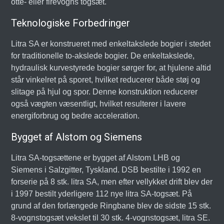
otte- eller firevogns togsæt.
Teknologiske Forbedringer
Litra SA er konstrueret med enkeltakslede bogier i stedet
for traditionelle to-akslede bogier. De enkeltakslede,
hydraulisk kurvestyrede bogier sørger for, at hjulene altid
står vinkelret på sporet, hvilket reducerer både støj og
slitage på hjul og spor. Denne konstruktion reducerer
også vægten væsentligt, hvilket resulterer i lavere
energiforbrug og bedre acceleration.
Bygget af Alstom og Siemens
Litra SA-togsættene er bygget af Alstom LHB og
Siemens i Salzgitter, Tyskland. DSB bestilte i 1992 en
forserie på 8 stk. litra SA, men efter vellykket drift blev der
i 1997 bestilt yderligere 112 nye litra SA-togsæt. På
grund af den forlængede Ringbane blev de sidste 15 stk.
8-vognstogsæt vekslet til 30 stk. 4-vognstogsæt, litra SE.