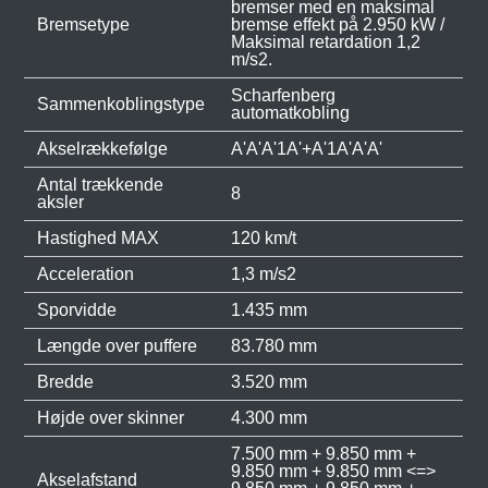
bremser med en maksimal
Bremsetype
bremse effekt på 2.950 kW /
Maksimal retardation 1,2
m/s2.
Scharfenberg
Sammenkoblingstype
automatkobling
Akselrækkefølge
A'A'A'1A'+A'1A'A'A'
Antal trækkende
8
aksler
Hastighed MAX
120 km/t
Acceleration
1,3 m/s2
Sporvidde
1.435 mm
Længde over puffere
83.780 mm
Bredde
3.520 mm
Højde over skinner
4.300 mm
7.500 mm + 9.850 mm +
9.850 mm + 9.850 mm <=>
Akselafstand