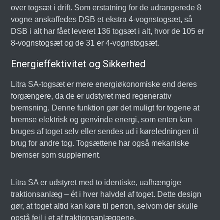
over togsæt i drift. Som erstatning for de udrangerede 8
vogne anskaffedes DSB et ekstra 4-vognstogsæt, så
DSB i alt har fået leveret 136 togsæt i alt, hvor de 105 er
8-vognstogsæt og de 31 er 4-vognstogsæt.
Energieffektivitet og Sikkerhed
Litra SA-togsæt er mere energiøkonomiske end deres
forgængere, da de er udstyret med regenerativ
bremsning. Denne funktion gør det muligt for togene at
bremse elektrisk og genvinde energi, som enten kan
bruges af toget selv eller sendes ud i køreledningen til
brug for andre tog. Togsættene har også mekaniske
bremser som supplement.
Litra SA er udstyret med to identiske, uafhængige
traktionsanlæg – ét i hver halvdel af toget. Dette design
gør, at toget altid kan køre til perron, selvom der skulle
opstå fejl i et af traktionsanlæggene.