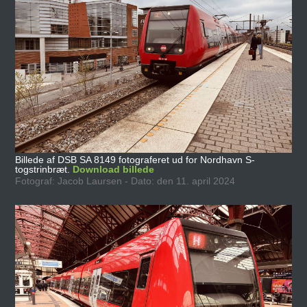
Billede af DSB SA 8149 fotograferet ud for Nordhavn S-
togstrinbræt.
Download billede
Fotograf: Jacob Laursen - Dato: den 11. april 2024