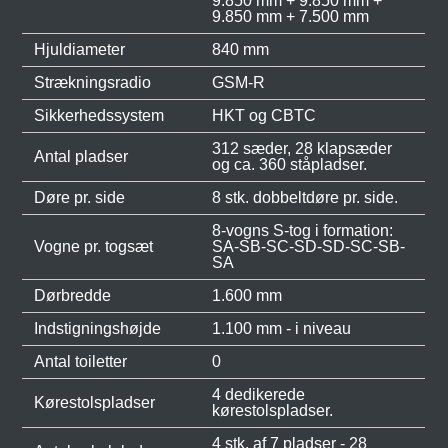
9.850 mm + 9.850 mm +
9.850 mm + 7.500 mm
Hjuldiameter
840 mm
Strækningsradio
GSM-R
Sikkerhedssystem
HKT og CBTC
312 sæder, 28 klapsæder
Antal pladser
og ca. 360 ståpladser.
Døre pr. side
8 stk. dobbeltdøre pr. side.
8-vogns S-tog i formation:
Vogne pr. togsæt
SA-SB-SC-SD-SD-SC-SB-
SA
Dørbredde
1.600 mm
Indstigningshøjde
1.100 mm - i niveau
Antal toiletter
0
4 dedikerede
Kørestolspladser
kørestolspladser.
4 stk. af 7 pladser - 28