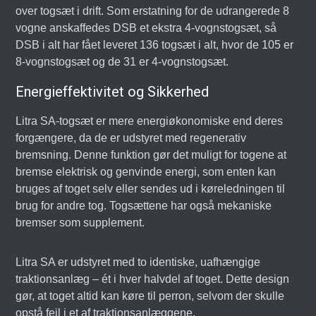
over togsæt i drift. Som erstatning for de udrangerede 8
vogne anskaffedes DSB et ekstra 4-vognstogsæt, så
DSB i alt har fået leveret 136 togsæt i alt, hvor de 105 er
8-vognstogsæt og de 31 er 4-vognstogsæt.
Energieffektivitet og Sikkerhed
Litra SA-togsæt er mere energiøkonomiske end deres
forgængere, da de er udstyret med regenerativ
bremsning. Denne funktion gør det muligt for togene at
bremse elektrisk og genvinde energi, som enten kan
bruges af toget selv eller sendes ud i køreledningen til
brug for andre tog. Togsættene har også mekaniske
bremser som supplement.
Litra SA er udstyret med to identiske, uafhængige
traktionsanlæg – ét i hver halvdel af toget. Dette design
gør, at toget altid kan køre til perron, selvom der skulle
opstå fejl i et af traktionsanlæggene.