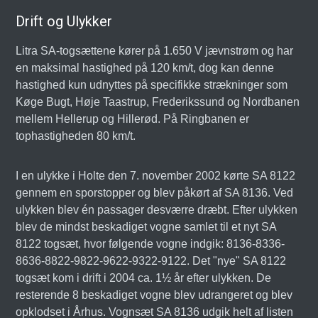
Drift og Ulykker
Litra SA-togsættene kører på 1.650 V jævnstrøm og har
en maksimal hastighed på 120 km/t, dog kan denne
hastighed kun udnyttes på specifikke strækninger som
Køge Bugt, Høje Taastrup, Frederikssund og Nordbanen
mellem Hellerup og Hillerød. På Ringbanen er
tophastigheden 80 km/t.
I en ulykke i Holte den 7. november 2002 kørte SA 8122
gennem en sporstopper og blev påkørt af SA 8136. Ved
ulykken blev én passager desværre dræbt. Efter ulykken
blev de mindst beskadiget vogne samlet til et nyt SA
8122 togsæt, hvor følgende vogne indgik: 8136-8336-
8636-8822-9822-9622-9322-9122. Det "nye" SA 8122
togsæt kom i drift i 2004 ca. 1½ år efter ulykken. De
resterende 8 beskadiget vogne blev udrangeret og blev
opklodset i Århus. Vognsæt SA 8136 udgik helt af listen