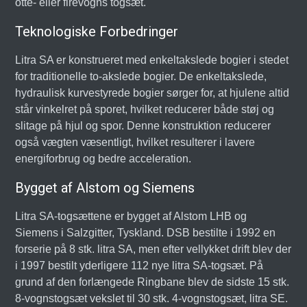
otte- eller firevogns togsæt.
Teknologiske Forbedringer
Litra SA er konstrueret med enkeltakslede bogier i stedet
for traditionelle to-akslede bogier. De enkeltakslede,
hydraulisk kurvestyrede bogier sørger for, at hjulene altid
står vinkelret på sporet, hvilket reducerer både støj og
slitage på hjul og spor. Denne konstruktion reducerer
også vægten væsentligt, hvilket resulterer i lavere
energiforbrug og bedre acceleration.
Bygget af Alstom og Siemens
Litra SA-togsættene er bygget af Alstom LHB og
Siemens i Salzgitter, Tyskland. DSB bestilte i 1992 en
forserie på 8 stk. litra SA, men efter vellykket drift blev der
i 1997 bestilt yderligere 112 nye litra SA-togsæt. På
grund af den forlængede Ringbane blev de sidste 15 stk.
8-vognstogsæt vekslet til 30 stk. 4-vognstogsæt, litra SE.