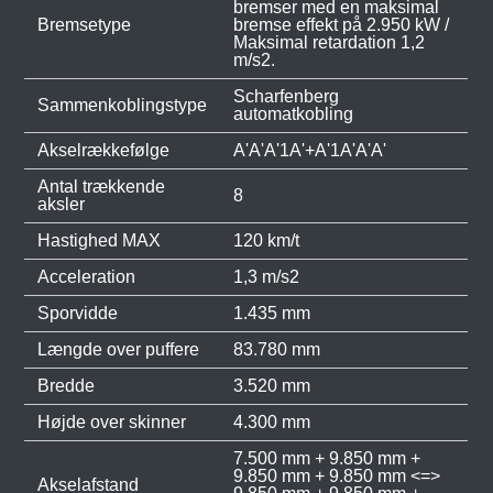
bremser med en maksimal
Bremsetype
bremse effekt på 2.950 kW /
Maksimal retardation 1,2
m/s2.
Scharfenberg
Sammenkoblingstype
automatkobling
Akselrækkefølge
A'A'A'1A'+A'1A'A'A'
Antal trækkende
8
aksler
Hastighed MAX
120 km/t
Acceleration
1,3 m/s2
Sporvidde
1.435 mm
Længde over puffere
83.780 mm
Bredde
3.520 mm
Højde over skinner
4.300 mm
7.500 mm + 9.850 mm +
9.850 mm + 9.850 mm <=>
Akselafstand