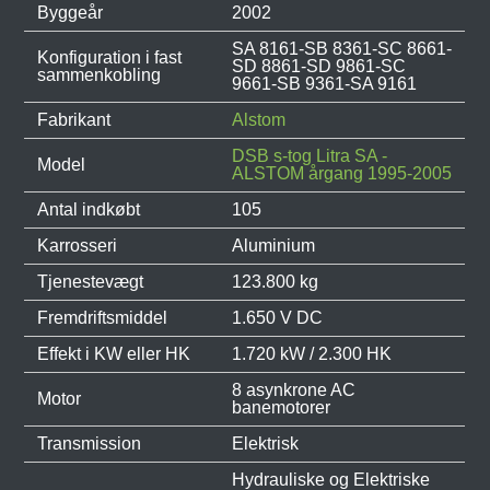
Byggeår
2002
SA 8161-SB 8361-SC 8661-
Konfiguration i fast
SD 8861-SD 9861-SC
sammenkobling
9661-SB 9361-SA 9161
Fabrikant
Alstom
DSB s-tog Litra SA -
Model
ALSTOM årgang 1995-2005
Antal indkøbt
105
Karrosseri
Aluminium
Tjenestevægt
123.800 kg
Fremdriftsmiddel
1.650 V DC
Effekt i KW eller HK
1.720 kW / 2.300 HK
8 asynkrone AC
Motor
banemotorer
Transmission
Elektrisk
Hydrauliske og Elektriske