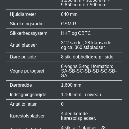
9.850 mm + 9.850 mm +
9.850 mm + 7.500 mm
Hjuldiameter
840 mm
Strækningsradio
GSM-R
Sikkerhedssystem
HKT og CBTC
312 sæder, 28 klapsæder
Antal pladser
og ca. 360 ståpladser.
Døre pr. side
8 stk. dobbeltdøre pr. side.
8-vogns S-tog i formation:
Vogne pr. togsæt
SA-SB-SC-SD-SD-SC-SB-
SA
Dørbredde
1.600 mm
Indstigningshøjde
1.100 mm - i niveau
Antal toiletter
0
4 dedikerede
Kørestolspladser
kørestolspladser.
4 stk. af 7 pladser - 28