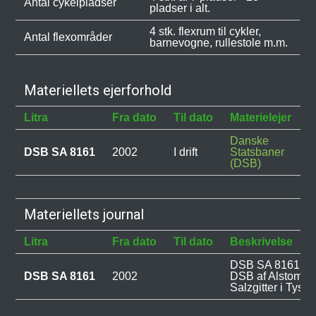
Antal cykelpladser
pladser i alt.
4 stk. flexrum til cykler,
Antal flexområder
barnevogne, rullestole m.m.
Materiellets ejerforhold
Litra
Fra dato
Til dato
Materielejer
B
Danske
DSB SA 8161
2002
I drift
Statsbaner
(DSB)
Materiellets journal
Litra
Fra dato
Til dato
Beskrivelse
DSB SA 8161 blev
DSB SA 8161
2002
DSB af Alstom L
Salzgitter i Tyskl