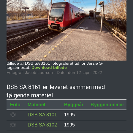
Billede af DSB SA 8161 fotograferet ud for Jersie S-
togstrinbræt.
Download billede
Fotograf: Jacob Laursen - Dato: den 12. april 2022
DSB SA 8161 er leveret sammen med
følgende materiel
Foto
Materiel
Byggeår
Byggenummer
DSB SA 8101
1995
DSB SA 8102
1995