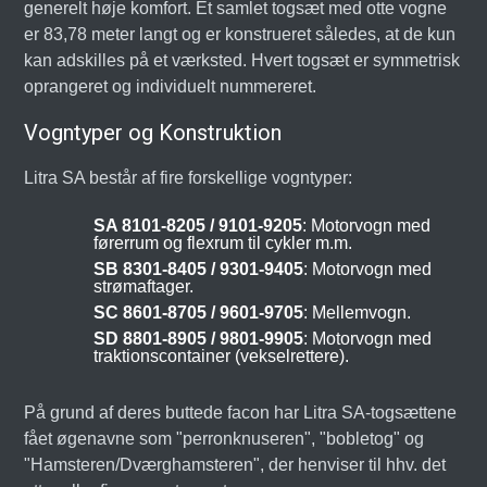
generelt høje komfort. Et samlet togsæt med otte vogne
er 83,78 meter langt og er konstrueret således, at de kun
kan adskilles på et værksted. Hvert togsæt er symmetrisk
oprangeret og individuelt nummereret.
Vogntyper og Konstruktion
Litra SA består af fire forskellige vogntyper:
SA 8101-8205 / 9101-9205
: Motorvogn med
førerrum og flexrum til cykler m.m.
SB 8301-8405 / 9301-9405
: Motorvogn med
strømaftager.
SC 8601-8705 / 9601-9705
: Mellemvogn.
SD 8801-8905 / 9801-9905
: Motorvogn med
traktionscontainer (vekselrettere).
På grund af deres buttede facon har Litra SA-togsættene
fået øgenavne som "perronknuseren", "bobletog" og
"Hamsteren/Dværghamsteren", der henviser til hhv. det