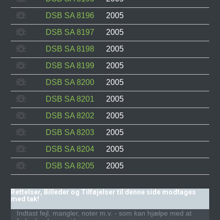
DSB SA 8196
2005
DSB SA 8197
2005
DSB SA 8198
2005
DSB SA 8199
2005
DSB SA 8200
2005
DSB SA 8201
2005
DSB SA 8202
2005
DSB SA 8203
2005
DSB SA 8204
2005
DSB SA 8205
2005
Rettelser, Billeder og Tilføjelser til denne side modtages
med tak!