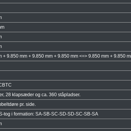
m
mm
m
m
m + 9.850 mm + 9.850 mm + 9.850 mm <=> 9.850 mm + 9.850 
 CBTC
r, 28 klapsæder og ca. 360 ståpladser.
bbeltdøre pr. side.
S-tog i formation: SA-SB-SC-SD-SD-SC-SB-SA
m