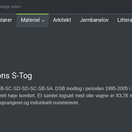
-1930]
4 dage siden
Nørrebro A Station [1886-1930]
Østerport Station
Nørrepo
tører
Materiel
Arkitekt
Jernbanelov
Litter
ons S-Tog
-SB-SC-SD-SD-SC-SB-SA. DSB modtog i perioden 1995-2005 i al
relt høje komfort. Et samlet togsæt med otte vogne er 83,78 
 oprangeret og individuelt nummereret.