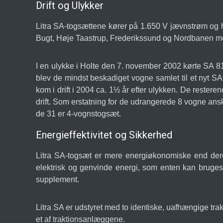
Drift og Ulykker
Litra SA-togsættene kører på 1.650 V jævnstrøm og 
Bugt, Høje Taastrup, Frederikssund og Nordbanen me
I en ulykke i Holte den 7. november 2002 kørte SA 
blev de mindst beskadiget vogne samlet til et nyt
kom i drift i 2004 ca. 1½ år efter ulykken. De rester
drift. Som erstatning for de udrangerede 8 vogne ans
de 31 er 4-vognstogsæt.
Energieffektivitet og Sikkerhed
Litra SA-togsæt er mere energiøkonomiske end dere
elektrisk og genvinde energi, som enten kan bruges
supplement.
Litra SA er udstyret med to identiske, uafhængige trakti
et af traktionsanlæggene.