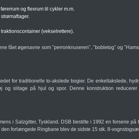
ørerrum og flexrum til cykler m.m.
strømaftager.
raktionscontainer (vekselrettere).
tene fået øgenavne som "perronknuseren", "bobletog" og "Hamste
edet for traditionelle to-akslede bogier. De enkeltakslede, hydra
tøj og slitage på hjul og spor. Denne konstruktion reducerer 
s i Salzgitter, Tyskland. DSB bestilte i 1992 en forserie på 8 st
f den forlængede Ringbane blev de sidste 15 stk. 8-vognstogsæt v