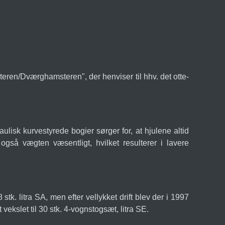
ren/Dværghamsteren", der henviser til hhv. det otte-
ulisk kurvestyrede bogier sørger for, at hjulene altid
også vægten væsentligt, hvilket resulterer i lavere
k. litra SA, men efter vellykket drift blev der i 1997
ekslet til 30 stk. 4-vognstogsæt, litra SE.