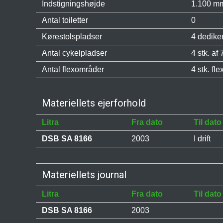
Indstigningshøjde
1.100 mm
Antal toiletter
0
Kørestolspladser
4 dedike
Antal cykelpladser
4 stk. af 
Antal flexområder
4 stk. fl
Materiellets ejerforhold
Litra
Fra dato
Til dato
DSB SA 8166
2003
I drift
Materiellets journal
Litra
Fra dato
Til dato
DSB SA 8166
2003