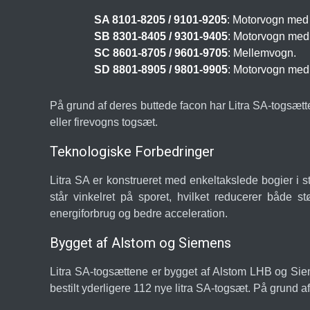
SA 8101-8205 / 9101-9205
: Motorvogn med f
SB 8301-8405 / 9301-9405
: Motorvogn med 
SC 8601-8705 / 9601-9705
: Mellemvogn.
SD 8801-8905 / 9801-9905
: Motorvogn med t
På grund af deres buttede facon har Litra SA-togsæt
eller firevogns togsæt.
Teknologiske Forbedringer
Litra SA er konstrueret med enkeltakslede bogier i st
står vinkelret på sporet, hvilket reducerer både s
energiforbrug og bedre acceleration.
Bygget af Alstom og Siemens
Litra SA-togsættene er bygget af Alstom LHB og Siemen
bestilt yderligere 112 nye litra SA-togsæt. På grund a