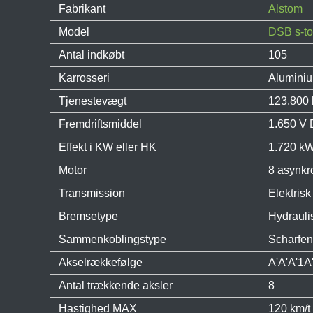
Fabrikant
Alstom
Model
DSB s-to
Antal indkøbt
105
Karrosseri
Alumini
Tjenestevægt
123.800 
Fremdriftsmiddel
1.650 V
Effekt i KW eller HK
1.720 kW
Motor
8 asynkr
Transmission
Elektrisk
Bremsetype
Hydrauli
Sammenkoblingstype
Scharfen
Akselrækkefølge
A'A'A'1A
Antal trækkende aksler
8
Hastighed MAX
120 km/t