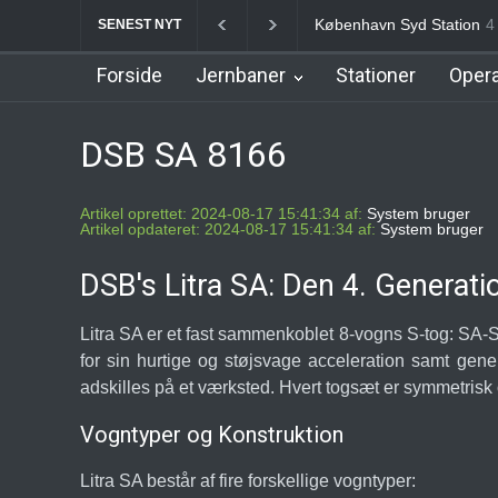
Nørrebro B Station [1886
SENEST NYT
Forside
Jernbaner
Stationer
Opera
DSB SA 8166
Artikel oprettet: 2024-08-17 15:41:34 af:
System bruger
Artikel opdateret: 2024-08-17 15:41:34 af:
System bruger
DSB's Litra SA: Den 4. Generati
Litra SA er et fast sammenkoblet 8-vogns S-tog: SA
for sin hurtige og støjsvage acceleration samt gene
adskilles på et værksted. Hvert togsæt er symmetrisk
Vogntyper og Konstruktion
Litra SA består af fire forskellige vogntyper: