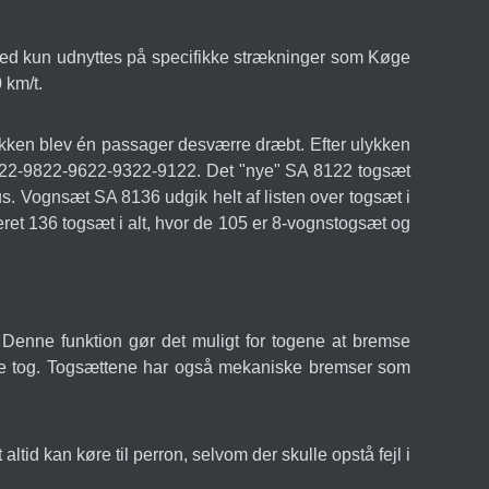
hed kun udnyttes på specifikke strækninger som Køge
 km/t.
kken blev én passager desværre dræbt. Efter ulykken
8822-9822-9622-9322-9122. Det "nye" SA 8122 togsæt
us. Vognsæt SA 8136 udgik helt af listen over togsæt i
ret 136 togsæt i alt, hvor de 105 er 8-vognstogsæt og
Denne funktion gør det muligt for togene at bremse
ndre tog. Togsættene har også mekaniske bremser som
altid kan køre til perron, selvom der skulle opstå fejl i