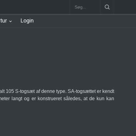
rt Station [1934-2002]
Nørreport Station
Vanløse Station [1898-1
atur
Login
t 105 S-togsæt af denne type. SA-togsættet er kendt
meter langt og er konstrueret således, at de kun kan