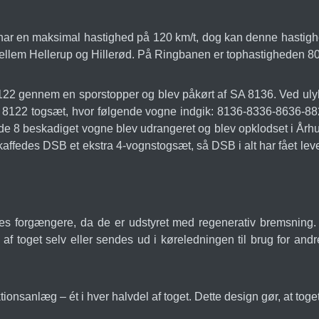
har en maksimal hastighed på 120 km/t, dog kan denne hastig
llem Hellerup og Hillerød. På Ringbanen er tophastigheden 80
8122 gennem en sporstopper og blev påkørt af SA 8136. Ved uly
 SA 8122 togsæt, hvor følgende vogne indgik: 8136-8336-8636-
ende 8 beskadiget vogne blev udrangeret og blev opklodset i Årh
kaffedes DSB et ekstra 4-vognstogsæt, så DSB i alt har fået leve
s forgængere, da de er udstyret med regenerativ bremsning. 
 af toget selv eller sendes ud i køreledningen til brug for a
onsanlæg – ét i hver halvdel af toget. Dette design gør, at toget 