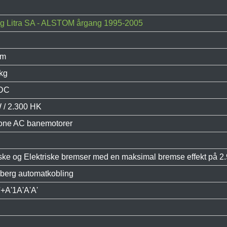
g Litra SA - ALSTOM årgang 1995-2005
um
kg
 DC
 / 2.300 HK
one AC banemotorer
ske og Elektriske bremser med en maksimal bremse effekt på 2.
berg automatkobling
'+A'1A'A'A'