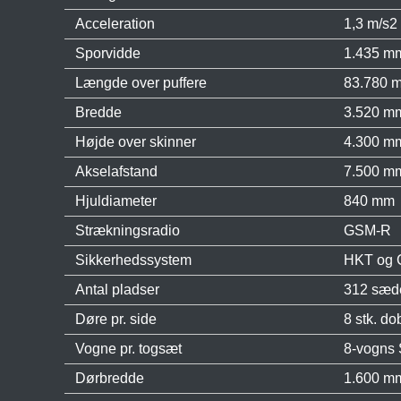
Acceleration
1,3 m/s2
Sporvidde
1.435 m
Længde over puffere
83.780 
Bredde
3.520 m
Højde over skinner
4.300 m
Akselafstand
7.500 m
Hjuldiameter
840 mm
Strækningsradio
GSM-R
Sikkerhedssystem
HKT og
Antal pladser
312 sæde
Døre pr. side
8 stk. do
Vogne pr. togsæt
8-vogns 
Dørbredde
1.600 m